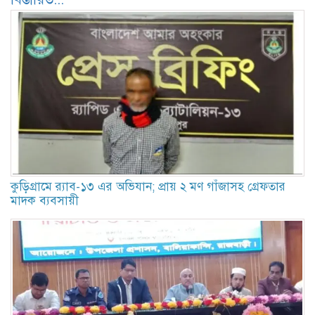
কুড়িগ্রামে র‍্যাব-১৩ এর অভিযান; প্রায় ২ মণ গাঁজাসহ গ্রেফতার
মাদক ব্যবসায়ী