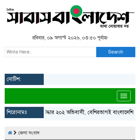
রবিবার, ০৯ অগাস্ট ২০২৬, ০৩:৫০ পূর্বাহ্ন
Search
নোটিশ:
Toggl
গ্রিস উপকূলে উদ্ধার ২০২ অভিবাসী, বেশিরভাগই বাংলাদেশি
শিরোনামঃ
মক্কা
জেলা সংবাদ