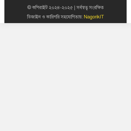
রাষ্ট্রপতি নির্বাচন ২০ আগস্ট, তফসিল
© কপিরাইট ২০২৪-২০২৫ | সর্বস্বত্ব সংরক্ষিত
ঘোষণা ইসির
ডিজাইন ও কারিগরি সহযোগিতায়:
NagorikIT