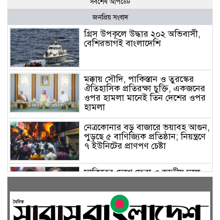
সর্বশেষ আপডেট
জনপ্রিয় সংবাদ
গ্রিস উপকূলে উদ্ধার ২০২ অভিবাসী,
বেশিরভাগই বাংলাদেশি
মক্কায় সৌদি, পাকিস্তান ও তুরস্কের
ঐতিহাসিক প্রতিরক্ষা চুক্তি, একজনের
ওপর হামলা মানেই তিন দেশের ওপর
হামলা
নেত্রকোনার বড় বাজারে ভয়াবহ আগুন,
পুড়ছে ৫ বাণিজ্যিক প্রতিষ্ঠান; নিয়ন্ত্রণে
৭ ইউনিটের প্রাণপণ চেষ্টা
সাকিবের দেশে ফেরা ও জাতীয় দলে
ফেরার সম্ভাবনা নেই, ইঙ্গিত ক্রীড়া
প্রতিমন্ত্রীর
ফেসবুকে যুক্ত হলো বিকাশ, সহজ