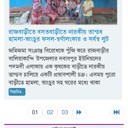
রাজবাড়ীতে বসতবাড়ীতে নারকীয় তান্ডব
হামলা-ভাংচুর ফসল-স্বর্ণালংকার ও সর্বস্ব লুট
জমিজমা সংক্রান্ত বিরোধকে পুঁজি করে রাজবাড়ীর
বালিয়াকান্দি উপজেলার নবাবপুর ইউনিয়নের
পদমদী এলাকায় এক কৃষকের বাড়ীতে নারকীয়
তান্ডব চালিয়ে একটি প্রভাবশালী চক্র। এসময় পুরো
বাড়ীতে হামলা, ভাংচুর সহ ঘরের মধ্যে থাকা
বিস্তারিত...
01
02
03