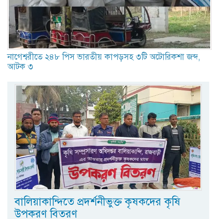
নাগেশ্বরীতে ২৪৮ পিস ভারতীয় কাপড়সহ ৩টি অটোরিকশা জব্দ,
আটক ৩
বালিয়াকান্দিতে প্রদর্শনীভুক্ত কৃষকদের কৃষি
উপকরণ বিতরণ