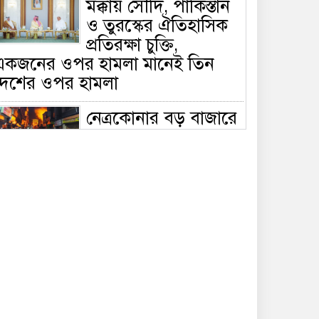
মক্কায় সৌদি, পাকিস্তান
ও তুরস্কের ঐতিহাসিক
প্রতিরক্ষা চুক্তি,
একজনের ওপর হামলা মানেই তিন
দেশের ওপর হামলা
নেত্রকোনার বড় বাজারে
ভয়াবহ আগুন, পুড়ছে ৫
বাণিজ্যিক প্রতিষ্ঠান;
িয়ন্ত্রণে ৭ ইউনিটের প্রাণপণ চেষ্টা
সাকিবের দেশে ফেরা ও
জাতীয় দলে ফেরার
সম্ভাবনা নেই, ইঙ্গিত
্রীড়া প্রতিমন্ত্রীর
ফেসবুকে যুক্ত হলো