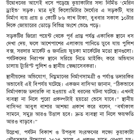
উদ্বোধনের আগেই ধসে পড়েছে কুয়াকাটার সদ্য নির্মিত ‘মেরিন
ড্রাইভ’ সড়ক। মাত্র দুই কিলোমিটার দৈর্ঘ্যের এ সড়কটি, যার
নির্মাণ ব্যয় প্রায় ৪ কোটি ৮৬ লাখ টাকা, বুধবার সকাল ১০টার
দিকে জোয়ারের তোড়ে বিভিন্ন অংশে ভেঙে পড়ে।
সড়কটির জিরো পয়েন্ট থেকে পূর্ব প্রান্ত পর্যন্ত একাধিক স্থানে ধস
দেখা দেয়, ফলে আশেপাশের এলাকায় পানিতে ডুবে যায় পুলিশ
বক্স, সরদার মার্কেট ও জনপ্রিয় ফুচকা মার্কেটের মতো স্থানগুলো।
পর্যটকদের নিরাপদ স্থানে সরিয়ে নিতে মাইকিং করে অভিযান
চালায় ট্যুরিস্ট পুলিশ ও স্থানীয় স্বেচ্ছাসেবকরা।
স্থানীয়দের অভিযোগ, নিম্নমানের নির্মাণসামগ্রী ও পর্যাপ্ত তদারকির
অভাবেই এই বিপর্যয় ঘটেছে। একজন বাসিন্দা জানান, “ঠিকভাবে
নির্মাণকাজ তদারকি না হওয়ায় এই ধরনের ঘটনা ঘটেছে। এখনই
ব্যবস্থা না নিলে পুরো প্রকল্পটাই হয়তো ভেসে যাবে।” স্থানীয়
বাসিন্দা আবুল বাশার আশঙ্কা প্রকাশ করে বলেন, “বর্ষাকাল
সামনে, সমুদ্র আরও উত্তাল হবে। দ্রুত ব্যবস্থা না নিলে ক্ষয়ক্ষতি
আরও বাড়বে।”
উল্লেখ্য, পর্যটন বিকাশ ও উপকূল সংরক্ষণের লক্ষ্যে কুয়াকাটা
পৌরসভার উদ্যোগে ২০২৪ সালে এ প্রকল্প হাতে নেওয়া হয়।