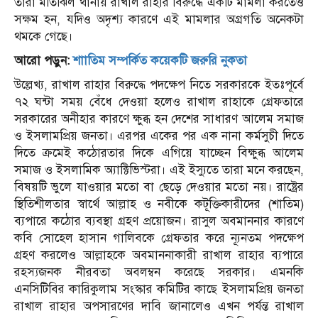
তারা মতিঝিল থানায় রাখাল রাহার বিরুদ্ধে একটি মামলা করতেও
সক্ষম হন, যদিও অদৃশ্য কারণে এই মামলার অগ্রগতি অনেকটা
থমকে গেছে।
আরো পড়ুন:
শাাতিম সম্পর্কিত কয়েকটি জরুরি নুকতা
উল্লেখ্য, রাখাল রাহার বিরুদ্ধে পদক্ষেপ নিতে সরকারকে ইতঃপূর্বে
৭২ ঘন্টা সময় বেঁধে দেওয়া হলেও রাখাল রাহাকে গ্রেফতারে
সরকারের অনীহার কারণে ক্ষুব্ধ হন দেশের সাধারণ আলেম সমাজ
ও ইসলামপ্রিয় জনতা। এরপর একের পর এক নানা কর্মসুচী দিতে
দিতে ক্রমেই কঠোরতার দিকে এগিয়ে যাচ্ছেন বিক্ষুব্ধ আলেম
সমাজ ও ইসলামিক অ্যাক্টিভিস্টরা। এই ইস্যুতে তারা মনে করছেন,
বিষয়টি ভুলে যাওয়ার মতো বা ছেড়ে দেওয়ার মতো নয়। রাষ্ট্রের
স্থিতিশীলতার স্বার্থে আল্লাহ ও নবীকে কটূক্তিকারীদের (শাতিম)
ব্যপারে কঠোর ব্যবস্থা গ্রহণ প্রয়োজন। রাসুল অবমাননার কারণে
কবি সোহেল হাসান গালিবকে গ্রেফতার করে ন্যূনতম পদক্ষেপ
গ্রহণ করলেও আল্লাহকে অবমাননাকারী রাখাল রাহার ব্যপারে
রহস্যজনক নীরবতা অবলম্বন করেছে সরকার। এমনকি
এনসিটিবির কারিকুলাম সংস্কার কমিটির কাছে ইসলামপ্রিয় জনতা
রাখাল রাহার অপসারণের দাবি জানালেও এখন পর্যন্ত রাখাল