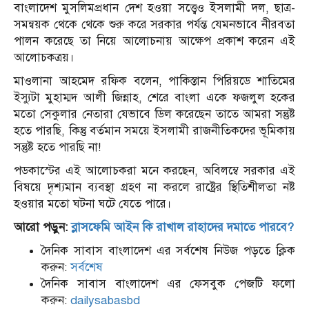
বাংলাদেশ মুসলিমপ্রধান দেশ হওয়া সত্ত্বেও ইসলামী দল, ছাত্র-
সমন্বয়ক থেকে থেকে শুরু করে সরকার পর্যন্ত যেমনভাবে নীরবতা
পালন করেছে তা নিয়ে আলোচনায় আক্ষেপ প্রকাশ করেন এই
আলোচকত্রয়।
মাওলানা আহমেদ রফিক বলেন, পাকিস্তান পিরিয়ডে শাতিমের
ইস্যুটা মুহাম্মদ আলী জিন্নাহ, শেরে বাংলা একে ফজলুল হকের
মতো সেকুলার নেতারা যেভাবে ডিল করেছেন তাতে আমরা সন্তুষ্ট
হতে পারছি, কিন্তু বর্তমান সময়ে ইসলামী রাজনীতিকদের ভূমিকায়
সন্তুষ্ট হতে পারছি না!
পডকাস্টের এই আলোচকরা মনে করছেন, অবিলম্বে সরকার এই
বিষয়ে দৃশ্যমান ব্যবস্থা গ্রহণ না করলে রাষ্ট্রের স্থিতিশীলতা নষ্ট
হওয়ার মতো ঘটনা ঘটে যেতে পারে।
আরো পড়ুন:
ব্লাসফেমি আইন কি রাখাল রাহাদের দমাতে পারবে?
দৈনিক সাবাস বাংলাদেশ এর সর্বশেষ নিউজ পড়তে ক্লিক
করুন:
সর্বশেষ
দৈনিক সাবাস বাংলাদেশ এর ফেসবুক পেজটি ফলো
করুন:
dailysabasbd