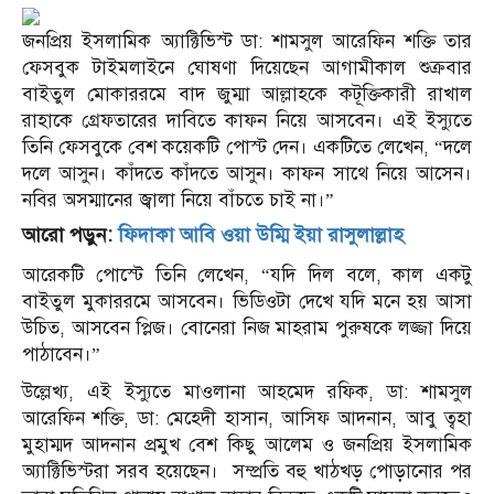
জনপ্রিয় ইসলামিক অ্যাক্টিভিস্ট ডা: শামসুল আরেফিন শক্তি তার
ফেসবুক টাইমলাইনে ঘোষণা দিয়েছেন আগামীকাল শুক্রবার
বাইতুল মোকাররমে বাদ জুম্মা আল্লাহকে কটূক্তিকারী রাখাল
রাহাকে গ্রেফতারের দাবিতে কাফন নিয়ে আসবেন। এই ইস্যুতে
তিনি ফেসবুকে বেশ কয়েকটি পোস্ট দেন। একটিতে লেখেন, “দলে
দলে আসুন। কাঁদতে কাঁদতে আসুন। কাফন সাথে নিয়ে আসেন।
নবির অসম্মানের জ্বালা নিয়ে বাঁচতে চাই না।”
আরো পড়ুন:
ফিদাকা আবি ওয়া উম্মি ইয়া রাসুলাল্লাহ
আরেকটি পোস্টে তিনি লেখেন, “যদি দিল বলে, কাল একটু
বাইতুল মুকাররমে আসবেন। ভিডিওটা দেখে যদি মনে হয় আসা
উচিত, আসবেন প্লিজ। বোনেরা নিজ মাহরাম পুরুষকে লজ্জা দিয়ে
পাঠাবেন।”
উল্লেখ্য, এই ইস্যুতে মাওলানা আহমেদ রফিক, ডা: শামসুল
আরেফিন শক্তি, ডা: মেহেদী হাসান, আসিফ আদনান, আবু ত্বহা
মুহাম্মদ আদনান প্রমুখ বেশ কিছু আলেম ও জনপ্রিয় ইসলামিক
অ্যাক্টিভিস্টরা সরব হয়েছেন। সম্প্রতি বহু খাঠখড় পোড়ানোর পর