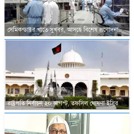
সেমিকন্ডাক্টর খাতে সুখবর, আসছে বিশেষ প্রণোদনা
রাষ্ট্রপতি নির্বাচন ২০ আগস্ট, তফসিল ঘোষণা ইসির