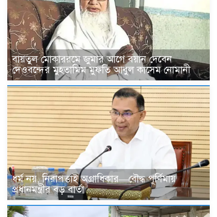
বায়তুল মোকাররমে জুমার আগে বয়ান দেবেন
দেওবন্দের মুহতামিম মুফতি আবুল কাসেম নোমানী
ধর্ম নয়, নিরাপত্তাই অগ্রাধিকার—বৌদ্ধ পূর্ণিমায়
প্রধানমন্ত্রীর বড় বার্তা