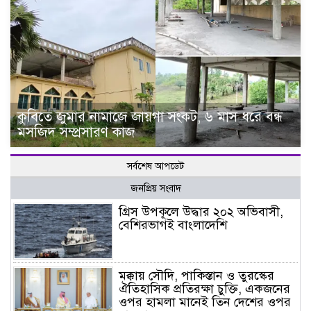
কুবিতে জুমার নামাজে জায়গা সংকট, ৬ মাস ধরে বন্ধ
মসজিদ সম্প্রসারণ কাজ
সর্বশেষ আপডেট
জনপ্রিয় সংবাদ
গ্রিস উপকূলে উদ্ধার ২০২ অভিবাসী,
বেশিরভাগই বাংলাদেশি
মক্কায় সৌদি, পাকিস্তান ও তুরস্কের
ঐতিহাসিক প্রতিরক্ষা চুক্তি, একজনের
ওপর হামলা মানেই তিন দেশের ওপর