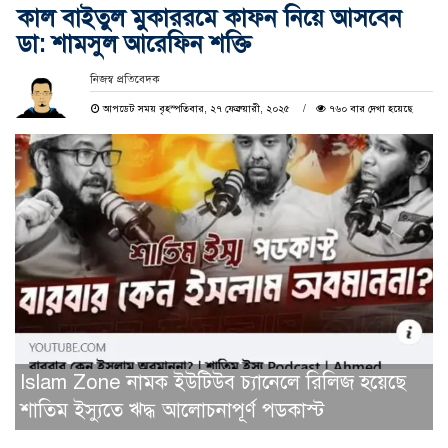
কাল বাইতুল মুকাররমে কাফন নিয়ে আসবেন
ডা: শামসুল আরেফিন শক্তি
নিজস্ব প্রতিবেদক
আপডেট সময় বৃহস্পতিবার, ২৭ ফেব্রুয়ারী, ২০২৫
৭৬০ বার দেখা হয়েছে
Islam Zone নামক ইউটিউব চ্যানেলে রিলিজ হয়েছে
শাতিম ইস্যুতে ঋদ্ধ আলোচনাপূর্ণ পডকাস্ট