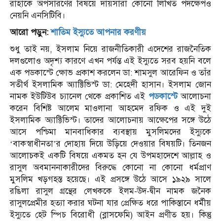
রাহাকে অপসারণের বিষয়ে দায়সারা কোনো লিখিত পদক্ষেপও
নেয়নি এনসিটিবি।
আরো পড়ুন:
শাতিম ইস্যুতে আপনার করণীয়
শুধু তাই নয়, ইসলাম নিয়ে রাজনীতিকারী এদেশের রাজনৈতিক
দলগুলোও অদৃশ্য কারণে এখন পর্যন্ত এই ইস্যুতে সরব হয়নি বলে
এক পডকাস্টে ক্ষোভ প্রকাশ করলেন ডা: শামসুল আরেফিন ও তাঁর
সতীর্থ ইসলামিক অ্যাক্টিভিস্ট ডা: মেহেদী হাসান। ইসলাম জোন
নামক ইউটিউব চ্যানেল থেকে প্রকাশিত এই
পডকাস্টে
আলোচনা
করেন বিশিষ্ট আলেম মাওলানা আহমেদ রফিক ও এই দুই
ইসলামিক অ্যাক্টিভিস্ট। তাদের আলোচনায় আক্ষেপের সঙ্গে উঠে
আসে পশ্চিমা মানবাধিকার ব্যবস্থায় মুসলিমদের ইস্যুকে
‘বাকস্বাধীনতা’র দোহায় দিয়ে উড়িয়ে দেওয়ার বিষয়টি। তিনজন
আলোচকই একটি বিষয়ে একমত হন যে উপমহাদেশে আল্লাহ ও
রাসুল অবমাননাকারীদের বিরুদ্ধে কোনো না কোনো ধর্মপ্রাণ
মুসলিম খড়গহস্ত হয়েছে। এই প্রসঙ্গে উঠে আসে ১৯২৯ সালে
রঙিলা রাসুল গ্রন্থের লেখককে ইলম-উদ-দ্বীন নামক জনৈক
রাসুলপ্রেমীর হত্যা করার ঘটনা যার প্রেক্ষিত ধরে পাকিস্তানে ধর্মীয়
ইস্যুতে হেট স্পিচ বিরোধী (ব্লাসফেমি) আইন প্রণীত হয়। কিন্তু