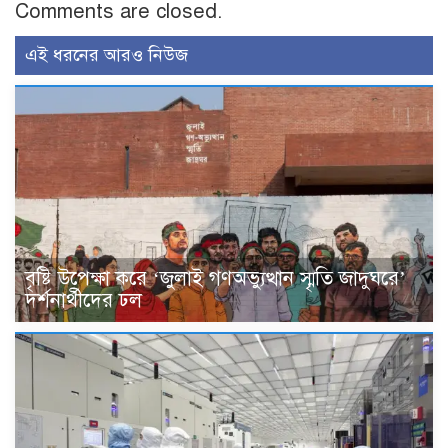
Comments are closed.
এই ধরনের আরও নিউজ
বৃষ্টি উপেক্ষা করে ‘জুলাই গণঅভ্যুত্থান স্মৃতি জাদুঘরে’
দর্শনার্থীদের ঢল