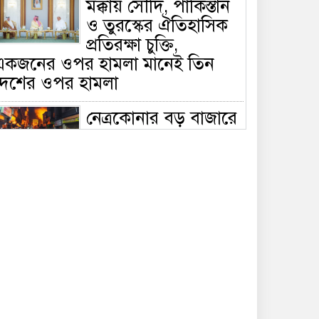
মক্কায় সৌদি, পাকিস্তান
ও তুরস্কের ঐতিহাসিক
প্রতিরক্ষা চুক্তি,
একজনের ওপর হামলা মানেই তিন
দেশের ওপর হামলা
নেত্রকোনার বড় বাজারে
ভয়াবহ আগুন, পুড়ছে ৫
বাণিজ্যিক প্রতিষ্ঠান;
িয়ন্ত্রণে ৭ ইউনিটের প্রাণপণ চেষ্টা
সাকিবের দেশে ফেরা ও
জাতীয় দলে ফেরার
সম্ভাবনা নেই, ইঙ্গিত
্রীড়া প্রতিমন্ত্রীর
ফেসবুকে যুক্ত হলো