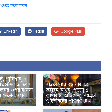
ডেট পেতে ফলো করুন
Linkedin
Reddit
Google Plus
দি, পাকিস্তান ও
তিহাসিক প্রতিরক্ষা
নেত্রকোনার বড় বাজারে
একজনের ওপর হামলা
ভয়াবহ আগুন, পুড়ছে ৫
ন দেশের ওপর
বাণিজ্যিক প্রতিষ্ঠান; নিয়ন্ত্রণে
৭ ইউনিটের প্রাণপণ চেষ্টা