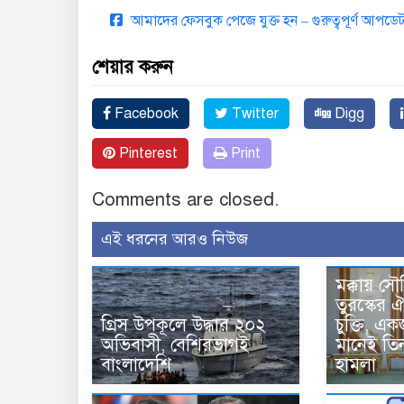
আমাদের ফেসবুক পেজে যুক্ত হন – গুরুত্বপূর্ণ আপ
শেয়ার করুন
Facebook
Twitter
Digg
Pinterest
Print
Comments are closed.
এই ধরনের আরও নিউজ
মক্কায় সৌ
তুরস্কের ঐ
গ্রিস উপকূলে উদ্ধার ২০২
চুক্তি, 
অভিবাসী, বেশিরভাগই
মানেই তি
বাংলাদেশি
হামলা