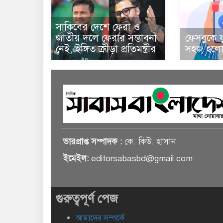
সাকিবের দেশে ফেরা ও
জাতীয় দলে ফেরার সম্ভাবনা
ফেসবুকে য
নেই, ইঙ্গিত ক্রীড়া প্রতিমন্ত্রীর
সহজ হলো 
ভারপ্রাপ্ত সম্পাদক :
কে. কিউ. হাসান
ইমেইল:
editorsabasbd@gmail.com
গুরুত্বপূর্ণ পেজ
আমাদের সম্পর্কে