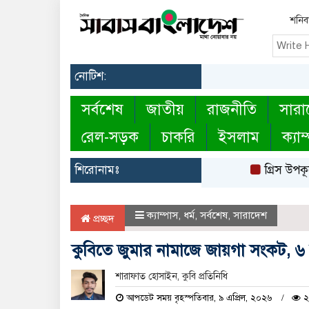
শনিবা
নোটিশ:
সর্বশেষ
জাতীয়
রাজনীতি
সারা
রেল-সড়ক
চাকরি
ইসলাম
ক্যাম
শিরোনামঃ
গ্রিস উপকূলে উ
ক্যাম্পাস
,
ধর্ম
,
সর্বশেষ
,
সারাদেশ
প্রচ্ছদ
কুবিতে জুমার নামাজে জায়গা সংকট, ৬ 
শারাফাত হোসাইন, কুবি প্রতিনিধি
আপডেট সময় বৃহস্পতিবার, ৯ এপ্রিল, ২০২৬
২