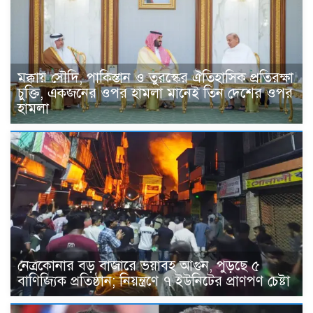
মক্কায় সৌদি, পাকিস্তান ও তুরস্কের ঐতিহাসিক প্রতিরক্ষা
চুক্তি, একজনের ওপর হামলা মানেই তিন দেশের ওপর
হামলা
নেত্রকোনার বড় বাজারে ভয়াবহ আগুন, পুড়ছে ৫
বাণিজ্যিক প্রতিষ্ঠান; নিয়ন্ত্রণে ৭ ইউনিটের প্রাণপণ চেষ্টা