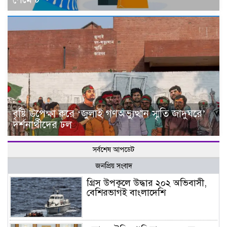
বৃষ্টি উপেক্ষা করে ‘জুলাই গণঅভ্যুত্থান স্মৃতি জাদুঘরে’
দর্শনার্থীদের ঢল
সর্বশেষ আপডেট
জনপ্রিয় সংবাদ
গ্রিস উপকূলে উদ্ধার ২০২ অভিবাসী,
বেশিরভাগই বাংলাদেশি