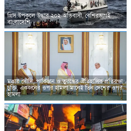
গ্রিস উপকূলে উদ্ধার ২০২ অভিবাসী, বেশিরভাগই
বাংলাদেশি
মক্কায় সৌদি, পাকিস্তান ও তুরস্কের ঐতিহাসিক প্রতিরক্ষা
চুক্তি, একজনের ওপর হামলা মানেই তিন দেশের ওপর
হামলা