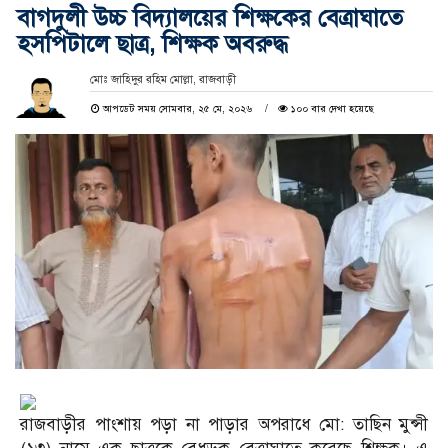
বাগদুলী উচ্চ বিদ্যালয়ের শিক্ষকের বেত্রাঘাতে
হসপিটালে ছাত্র, শিক্ষক অবরুদ্ধ
মোঃ জাহিদুর রহিম মোল্লা, রাজবাড়ী
আপডেট সময় সোমবার, ২৫ মে, ২০২৬
১০০ বার দেখা হয়েছে
রাজবাড়ীর পাংশায় পড়া না পাড়ার অপরাধে মো: তাছিন মুন্সী