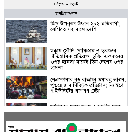
সর্বশেষ আপডেট
জনপ্রিয় সংবাদ
গ্রিস উপকূলে উদ্ধার ২০২ অভিবাসী,
বেশিরভাগই বাংলাদেশি
মক্কায় সৌদি, পাকিস্তান ও তুরস্কের
ঐতিহাসিক প্রতিরক্ষা চুক্তি, একজনের
ওপর হামলা মানেই তিন দেশের ওপর
হামলা
নেত্রকোনার বড় বাজারে ভয়াবহ আগুন,
পুড়ছে ৫ বাণিজ্যিক প্রতিষ্ঠান; নিয়ন্ত্রণে
৭ ইউনিটের প্রাণপণ চেষ্টা
সাকিবের দেশে ফেরা ও জাতীয় দলে
ফেরার সম্ভাবনা নেই, ইঙ্গিত ক্রীড়া
প্রতিমন্ত্রীর