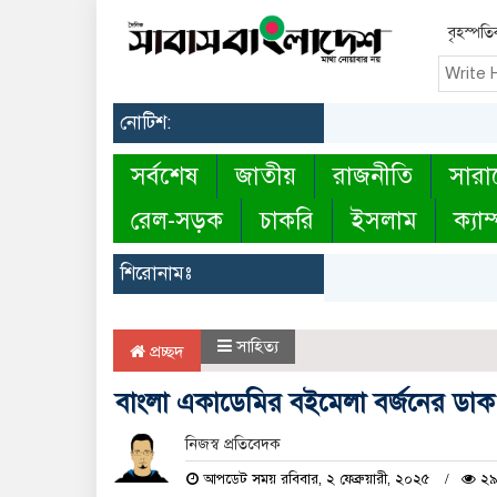
বৃহস্পত
নোটিশ:
সর্বশেষ
জাতীয়
রাজনীতি
সারা
রেল-সড়ক
চাকরি
ইসলাম
ক্যাম
শিরোনামঃ
সাহিত্য
প্রচ্ছদ
বাংলা একাডেমির বইমেলা বর্জনের ডা
নিজস্ব প্রতিবেদক
আপডেট সময় রবিবার, ২ ফেব্রুয়ারী, ২০২৫
২৯৮