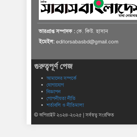
ভারপ্রাপ্ত সম্পাদক :
কে. কিউ. হাসান
ইমেইল:
editorsabasbd@gmail.com
গুরুত্বপূর্ণ পেজ
আমাদের সম্পর্কে
যোগাযোগ
বিজ্ঞাপন
গোপনীয়তা নীতি
শর্তাবলি ও নীতিমালা
© কপিরাইট ২০২৪-২০২৫ | সর্বস্বত্ব সংরক্ষিত