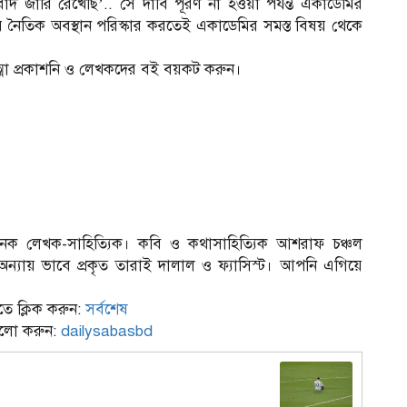
িবাদ জারি রেখেছি’.. সে দাবি পূরণ না হওয়া পর্যন্ত একাডেমির
র নৈতিক অবস্থান পরিস্কার করতেই একাডেমির সমস্ত বিষয় থেকে
তাত্মা প্রকাশনি ও লেখকদের বই বয়কট করুন।
অনেক লেখক-সাহিত্যিক। কবি ও কথাসাহিত্যিক আশরাফ চঞ্চল
ন্যায় ভাবে প্রকৃত তারাই দালাল ও ফ্যাসিস্ট। আপনি এগিয়ে
ে ক্লিক করুন:
সর্বশেষ
ফলো করুন:
dailysabasbd