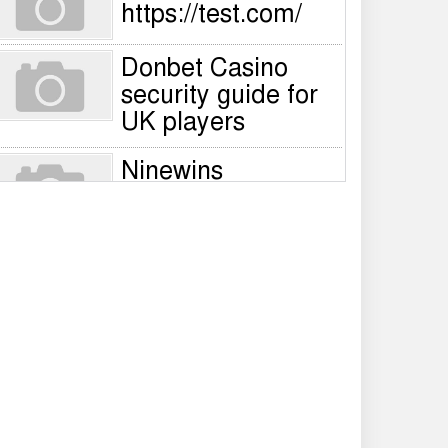
https://test.com/
Donbet Casino
security guide for
UK players
Ninewins
registration steps
for UK players –
Quick sign‑up guide
Nine Wins Casino
account
verification guide
for UK players
NineWin login