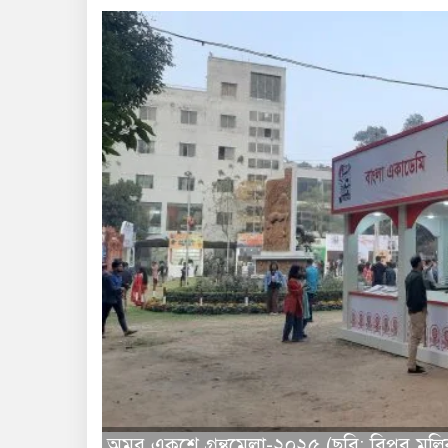
অমর একুশে গ্রন্থমেলা-২০২৫ (ছবি: বিপ্লব মল্ল