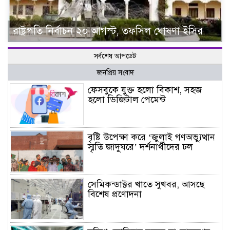
রাষ্ট্রপতি নির্বাচন ২০ আগস্ট, তফসিল ঘোষণা ইসির
সর্বশেষ আপডেট
জনপ্রিয় সংবাদ
ফেসবুকে যুক্ত হলো বিকাশ, সহজ
হলো ডিজিটাল পেমেন্ট
বৃষ্টি উপেক্ষা করে ‘জুলাই গণঅভ্যুত্থান
স্মৃতি জাদুঘরে’ দর্শনার্থীদের ঢল
সেমিকন্ডাক্টর খাতে সুখবর, আসছে
বিশেষ প্রণোদনা