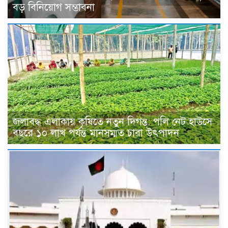
বড় বিনিয়োগ সম্ভাবনা
জলাবদ্ধ এলাকায় কৃষিতে নতুন দিগন্ত: পলি নেট হাউসে
বছরে ১০ লাখ পর্যন্ত মানসম্মত চারা উৎপাদন