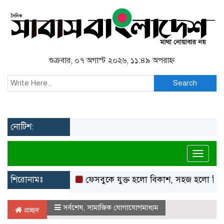
শুক্রবার, ০৭ অগাস্ট ২০২৬, ১১:৪৯ অপরাহ্ন
Search
নোটিশ:
Toggl
শিরোনামঃ
ফেসবুকে যুক্ত হলো বিকাশ, সহজ হলো ডিজিটাল প
সর্বশেষ
,
সামাজিক যোগাযোগমাধ্যম
প্রচ্ছদ