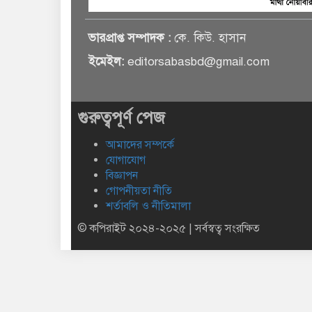
ভারপ্রাপ্ত সম্পাদক :
কে. কিউ. হাসান
ইমেইল:
editorsabasbd@gmail.com
গুরুত্বপূর্ণ পেজ
আমাদের সম্পর্কে
যোগাযোগ
বিজ্ঞাপন
গোপনীয়তা নীতি
শর্তাবলি ও নীতিমালা
© কপিরাইট ২০২৪-২০২৫ | সর্বস্বত্ব সংরক্ষিত