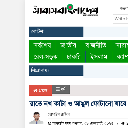
শুক্র
নোটিশ:
সর্বশেষ
জাতীয়
রাজনীতি
সারা
রেল-সড়ক
চাকরি
ইসলাম
ক্যাম
শিরোনামঃ
ধর্ম
প্রচ্ছদ
রাতে নখ কাটা ও আঙুল ফোটানো যাবে কি?
হোসাইন রাজিব
আপডেট সময় শুক্রবার, ২৮ ফেব্রুয়ারী, ২০২৫
১