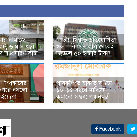
মার নামাজে
জাতীয় সিরাত প্রতিযোগিতা
কট, ৬ মাস ধরে
শুরু—নিবন্ধন কাল থেকেই,
দ সম্প্রসারণ কাজ
জিতলে ৫০ হাজার টাকা!
ে স্পিকারের
পরিকল্পিত যাকাত বণ্টনে
ওপরে বসলো
১০–১৫ বছরে দারিদ্র্য
ইয়্যেবা
কমানো সম্ভব: প্রধানমন্ত্রী
Facebook