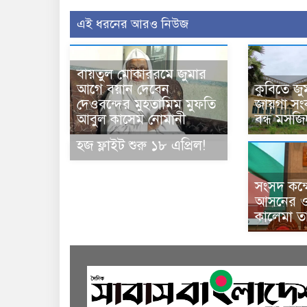
এই ধরনের আরও নিউজ
বায়তুল মোকাররমে জুমার
আগে বয়ান দেবেন
কুবিতে জু
দেওবন্দের মুহতামিম মুফতি
জায়গা সং
আবুল কাসেম নোমানী
বন্ধ মসজি
হজ ফ্লাইট শুরু ১৮ এপ্রিল!
সংসদ কক্ষ
আসনের 
কালেমা তা