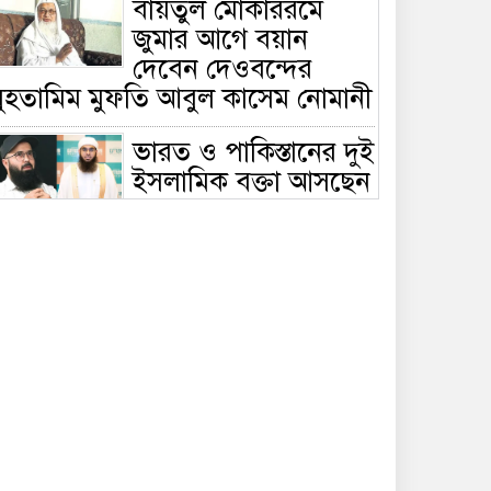
বায়তুল মোকাররমে
জুমার আগে বয়ান
দেবেন দেওবন্দের
মুহতামিম মুফতি আবুল কাসেম নোমানী
ভারত ও পাকিস্তানের দুই
ইসলামিক বক্তা আসছেন
বাংলাদেশে, ঢাকা-
ট্টগ্রামে আন্তর্জাতিক সেমিনার
জীবিত থাকতেই নিজের
‘চল্লিশা’ করলেন বৃদ্ধ,
খেলেন ২ হাজার মানুষ
বালিয়াকান্দিতে
উপজেলা প্রশাসনের
আয়োজনে জুলাই