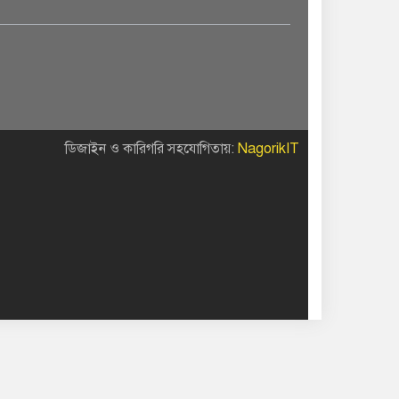
ডিজাইন ও কারিগরি সহযোগিতায়:
NagorikIT