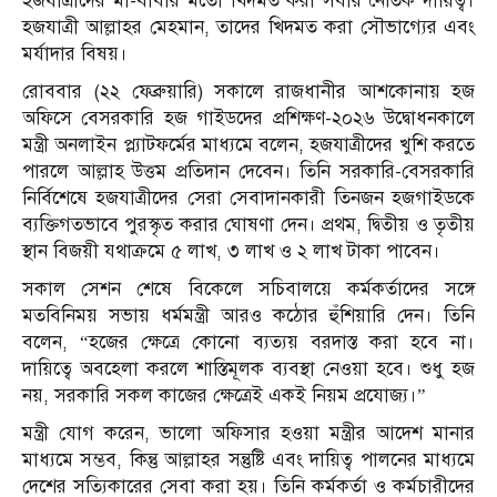
হজযাত্রীদের মা-বাবার মতো খিদমত করা সবার নৈতিক দায়িত্ব।
হজযাত্রী আল্লাহর মেহমান, তাদের খিদমত করা সৌভাগ্যের এবং
মর্যাদার বিষয়।
রোববার (২২ ফেব্রুয়ারি) সকালে রাজধানীর আশকোনায় হজ
অফিসে বেসরকারি হজ গাইডদের প্রশিক্ষণ-২০২৬ উদ্বোধনকালে
মন্ত্রী অনলাইন প্ল্যাটফর্মের মাধ্যমে বলেন, হজযাত্রীদের খুশি করতে
পারলে আল্লাহ উত্তম প্রতিদান দেবেন। তিনি সরকারি-বেসরকারি
নির্বিশেষে হজযাত্রীদের সেরা সেবাদানকারী তিনজন হজগাইডকে
ব্যক্তিগতভাবে পুরস্কৃত করার ঘোষণা দেন। প্রথম, দ্বিতীয় ও তৃতীয়
স্থান বিজয়ী যথাক্রমে ৫ লাখ, ৩ লাখ ও ২ লাখ টাকা পাবেন।
সকাল সেশন শেষে বিকেলে সচিবালয়ে কর্মকর্তাদের সঙ্গে
মতবিনিময় সভায় ধর্মমন্ত্রী আরও কঠোর হুঁশিয়ারি দেন। তিনি
বলেন, “হজের ক্ষেত্রে কোনো ব্যত্যয় বরদাস্ত করা হবে না।
দায়িত্বে অবহেলা করলে শাস্তিমূলক ব্যবস্থা নেওয়া হবে। শুধু হজ
নয়, সরকারি সকল কাজের ক্ষেত্রেই একই নিয়ম প্রযোজ্য।”
মন্ত্রী যোগ করেন, ভালো অফিসার হওয়া মন্ত্রীর আদেশ মানার
মাধ্যমে সম্ভব, কিন্তু আল্লাহর সন্তুষ্টি এবং দায়িত্ব পালনের মাধ্যমে
দেশের সত্যিকারের সেবা করা হয়। তিনি কর্মকর্তা ও কর্মচারীদের