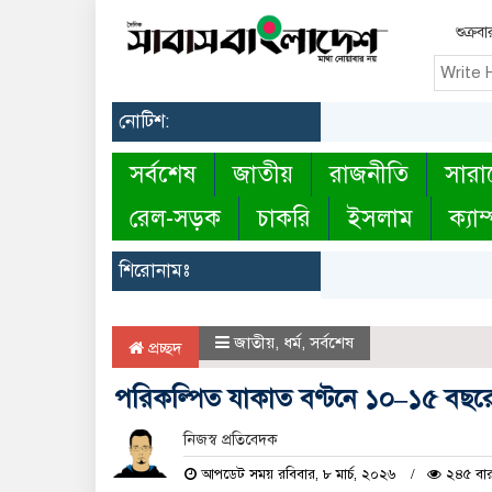
শুক্র
নোটিশ:
সর্বশেষ
জাতীয়
রাজনীতি
সারা
রেল-সড়ক
চাকরি
ইসলাম
ক্যাম
শিরোনামঃ
জাতীয়
,
ধর্ম
,
সর্বশেষ
প্রচ্ছদ
পরিকল্পিত যাকাত বণ্টনে ১০–১৫ বছরে দারি
নিজস্ব প্রতিবেদক
আপডেট সময় রবিবার, ৮ মার্চ, ২০২৬
২৪৫ বার