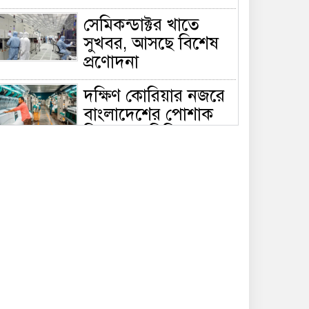
সেমিকন্ডাক্টর খাতে
সুখবর, আসছে বিশেষ
প্রণোদনা
দক্ষিণ কোরিয়ার নজরে
বাংলাদেশের পোশাক
শিল্প, বড় বিনিয়োগ
ম্ভাবনা
জলাবদ্ধ এলাকায়
কৃষিতে নতুন দিগন্ত:
পলি নেট হাউসে বছরে
০ লাখ পর্যন্ত মানসম্মত চারা উৎপাদন
রাষ্ট্রপতি নির্বাচন ২০
আগস্ট, তফসিল ঘোষণা