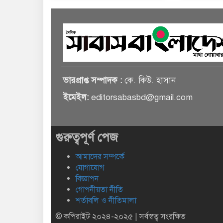
ভারপ্রাপ্ত সম্পাদক :
কে. কিউ. হাসান
ইমেইল:
editorsabasbd@gmail.com
গুরুত্বপূর্ণ পেজ
আমাদের সম্পর্কে
যোগাযোগ
বিজ্ঞাপন
গোপনীয়তা নীতি
শর্তাবলি ও নীতিমালা
© কপিরাইট ২০২৪-২০২৫ | সর্বস্বত্ব সংরক্ষিত