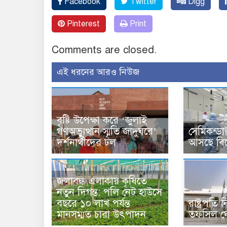
Facebook
Twitter
Digg
Pinterest
Print
Comments are closed.
এই ধরনের আরও নিউজ
বৃষ্টি উপেক্ষা করে ‘জুলাই
গণঅভ্যুত্থান স্মৃতি জাদুঘরে’
সেমিকন্ডা
দর্শনার্থীদের ঢল
আসছে বিশ
জলাবদ্ধ এলাকায় কৃষিতে
নতুন দিগন্ত: পলি নেট হাউসে
বছরে ১০ লাখ পর্যন্ত
রাষ্ট্রপতি
মানসম্মত চারা উৎপাদন
তফসিল ঘ