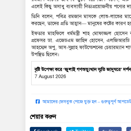
এলেই কিছু অসাধু ব্যবসায়ী নিত্যপ্রয়োজনীয় পণ্যের দ
তিনি বলেন, পবিত্র রমজান মাসকে লোভ-লাভের মাস
করছেন, তাদের প্রতি আহ্বান— মানুষের কষ্টের কারণ হ
ইফতার মাহফিলে ধর্মমন্ত্রী শাহ মোফাজ্জল হোসেন কায়ক
প্রফেসর ডা. এজেডএম জাহিদ হোসেন, এলজিআরডি প্রত
আহম্মেদ অপু, আস-সুন্নাহ ফাউন্ডেশনের চেয়ারম্যান শ
উপস্থিত ছিলেন।
বৃষ্টি উপেক্ষা করে ‘জুলাই গণঅভ্যুত্থান স্মৃতি জাদুঘরে’ দর্শ
7 August 2026
আমাদের ফেসবুক পেজে যুক্ত হন – গুরুত্বপূর্ণ আপ
শেয়ার করুন