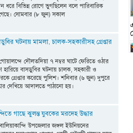
দিন ধরে বিভিন্ন রোগে ভুগছিলেন বলে পারিবারিক
া গেছে। সোমবার (৮ জুন) সকাল
সডুবির ঘটনায় মামলা, চালক-সহকারীসহ গ্রেপ্তার
গোয়ালন্দে দৌলতদিয়া ৭ নম্বর ঘাটে ফেরিতে ওঠার
্রণ হারিয়ে বাসডুবির ঘটনায় চালক, সহকারী ও
ন
কে গ্রেপ্তার করেছে পুলিশ। শনিবার (৬ জুন) দুপুরে
েপ্তার দেখিয়ে আদালতে পাঠানো হয়।
ক
্দিতে গাছে ঝুলন্ত যুবকের মরদেহ উদ্ধার
বালিয়াকান্দি উপজেলার জঙ্গল ইউনিয়নের