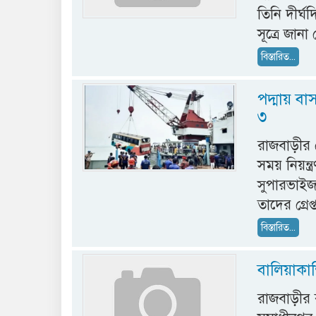
তিনি দীর্ঘ
সূত্রে জান
বিস্তারিত...
পদ্মায় বা
৩
রাজবাড়ীর 
সময় নিয়ন্ত
সুপারভাইজর
তাদের গ্র
বিস্তারিত...
বালিয়াকান
রাজবাড়ীর 