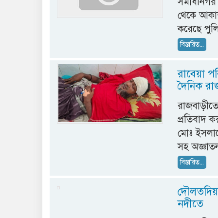
সমাধীনগর ব
থেকে আকাশ
করেছে পুল
বিস্তারিত...
রাবেয়া পর
দৈনিক রা
রাজবাড়ীতে
প্রতিবাদ 
মোঃ ইসলা
সহ অজ্ঞাত
বিস্তারিত...
দৌলতদিয়া
নদীতে