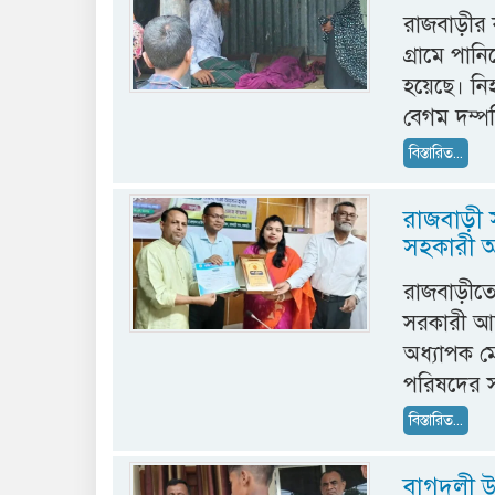
রাজবাড়ীর 
গ্রামে পান
হয়েছে। নি
বেগম দম্প
বিস্তারিত...
রাজবাড়ী স
সহকারী অধ
রাজবাড়ীতে 
সরকারী আদ
অধ্যাপক ম
পরিষদের সম
বিস্তারিত...
বাগদুলী উ