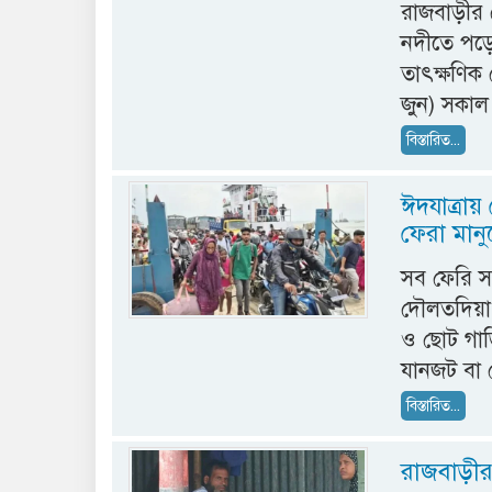
রাজবাড়ীর দ
নদীতে পড়ে
তাৎক্ষণিক
জুন) সকাল
বিস্তারিত...
ঈদযাত্রায়
ফেরা মান
সব ফেরি স
দৌলতদিয়া ঘা
ও ছোট গাড়
যানজট বা ভ
বিস্তারিত...
রাজবাড়ীর 