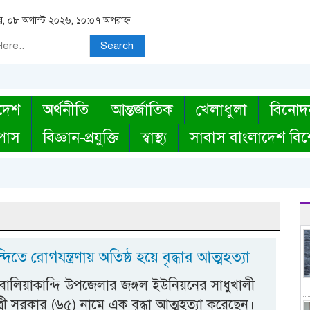
র, ০৮ অগাস্ট ২০২৬, ১০:০৭ অপরাহ্ন
Search
দেশ
অর্থনীতি
আন্তর্জাতিক
খেলাধুলা
বিনোদ
্পাস
বিজ্ঞান-প্রযুক্তি
স্বাস্থ্য
সাবাস বাংলাদেশ বিশ
দিতে রোগযন্ত্রণায় অতিষ্ঠ হয়ে বৃদ্ধার আত্মহত্যা
বালিয়াকান্দি উপজেলার জঙ্গল ইউনিয়নের সাধুখালী
িত্রী সরকার (৬৫) নামে এক বৃদ্ধা আত্মহত্যা করেছেন।