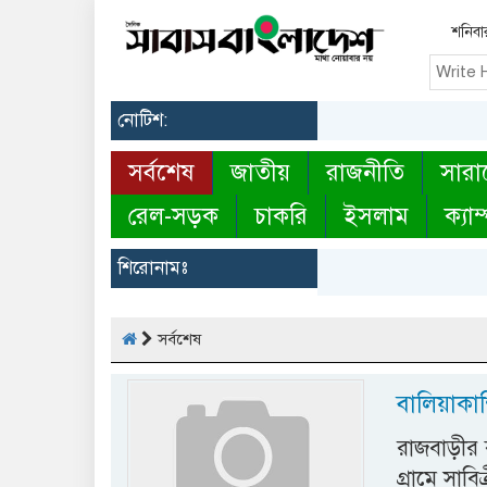
শনিবা
নোটিশ:
সর্বশেষ
জাতীয়
রাজনীতি
সারা
রেল-সড়ক
চাকরি
ইসলাম
ক্যাম
শিরোনামঃ
সর্বশেষ
বালিয়াকান্
রাজবাড়ীর 
গ্রামে সাব