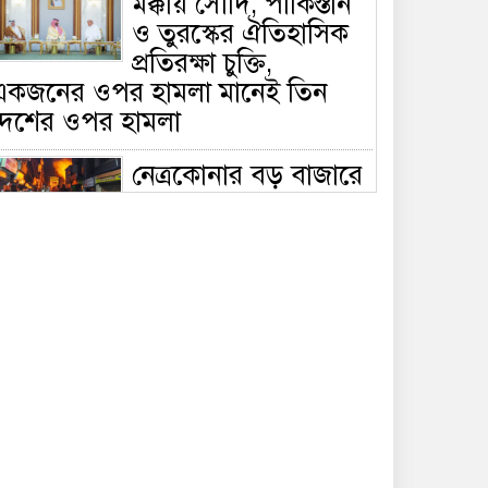
মক্কায় সৌদি, পাকিস্তান
ও তুরস্কের ঐতিহাসিক
প্রতিরক্ষা চুক্তি,
একজনের ওপর হামলা মানেই তিন
দেশের ওপর হামলা
নেত্রকোনার বড় বাজারে
ভয়াবহ আগুন, পুড়ছে ৫
বাণিজ্যিক প্রতিষ্ঠান;
িয়ন্ত্রণে ৭ ইউনিটের প্রাণপণ চেষ্টা
সাকিবের দেশে ফেরা ও
জাতীয় দলে ফেরার
সম্ভাবনা নেই, ইঙ্গিত
্রীড়া প্রতিমন্ত্রীর
ফেসবুকে যুক্ত হলো
বিকাশ, সহজ হলো