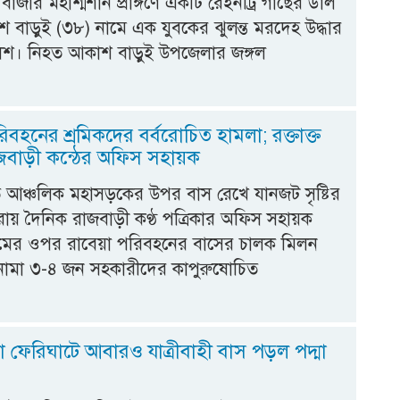
াজার মহাশ্মশান প্রাঙ্গণে একটি রেইনট্রি গাছের ডাল
 বাড়ুই (৩৮) নামে এক যুবকের ঝুলন্ত মরদেহ উদ্ধার
িশ। নিহত আকাশ বাড়ুই উপজেলার জঙ্গল
িবহনের শ্রমিকদের বর্বরোচিত হামলা; রক্তাক্ত
জবাড়ী কন্ঠের অফিস সহায়ক
 আঞ্চলিক মহাসড়কের উপর বাস রেখে যানজট সৃষ্টির
করায় দৈনিক রাজবাড়ী কণ্ঠ পত্রিকার অফিস সহায়ক
মের ওপর রাবেয়া পরিবহনের বাসের চালক মিলন
নামা ৩-৪ জন সহকারীদের কাপুরুষোচিত
স
 ফেরিঘাটে আবারও যাত্রীবাহী বাস পড়ল পদ্মা