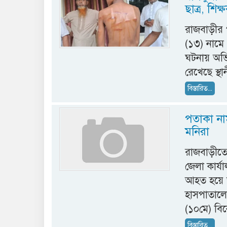
ছাত্র, শিক
রাজবাড়ীর 
(১৩) নামে 
ঘটনায় অভি
রেখেছে স্থ
বিস্তারিত...
পতাকা নাম
মনিরা
রাজবাড়ীতে ব
জেলা কার্
আহত হয়ে 
হাসপাতালে
(১০মে) বিক
বিস্তারিত...