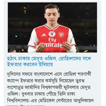
হঠাৎ ঢাকায় মেসুত ওজিল, রোহিঙ্গাদের সঙ্গে
ইফতার করবেন উখিয়ায়
দুদিনের সফরে বাংলাদেশে এসে রোহিঙ্গা শরণার্থী
ক্যাম্পে ইফতার করার কর্মসূচি নিয়েছেন তুরস্ক
বংশোদ্ভূত জার্মানির বিশ্বকাপজয়ী ফুটবলার মেসুত
ওজিল। বুধবার ঢাকায় পৌঁছে তিনি ঢাকা
বিশ্ববিদ্যালয়–এর মেডিকেল সেন্টারের আধুনিকায়ন