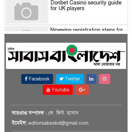
Donbet Casino security guide
for UK players
Ninewins registration steps for
UK players – Quick sign‑up
guide
Nine Wins Casino account
verification guide for UK
players
Facebook
Twitter
NineWin login account
Youtube
verification guide for UK
players
Ninewin login steps and
ভারপ্রাপ্ত সম্পাদক :
কে. কিউ. হাসান
methods for UK players
ইমেইল:
editorsabasbd@gmail.com