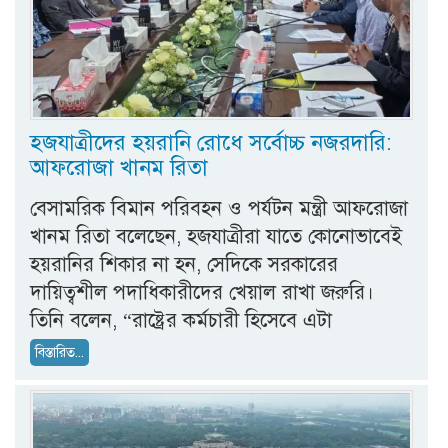
হজযাত্রীদের হয়রানি রোধে সর্বোচ্চ নজরদারি:
আফরোজা খানম রিতা
বেসামরিক বিমান পরিবহন ও পর্যটন মন্ত্রী আফরোজা
খানম রিতা বলেছেন, হজযাত্রীরা যাতে কোনোভাবেই
হয়রানির শিকার না হন, সেদিকে সরকারের
দায়িত্বশীল পদাধিকারীদের খেয়াল রাখা জরুরি।
তিনি বলেন, “রাষ্ট্রের কর্মচারী হিসেবে এটা
বিস্তারিত...