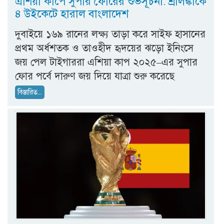
এশিয়া কাপে সুপার ফোরের শুভসূচনা: শ্রীলঙ্কাকে
৪ উইকেটে হারাল বাংলাদেশ
দুবাইয়ে ১৬৯ রানের লক্ষ্য তাড়া করে সাইফ হাসানের
প্রথম অর্ধশতক ও তাওহীদ হৃদয়ের ঝড়ো ইনিংসে
জয় পেল টাইগাররা এশিয়া কাপ ২০২৫–এর সুপার
ফোর পর্বে দারুণ জয় দিয়ে যাত্রা শুরু করেছে
বিস্তারিত...