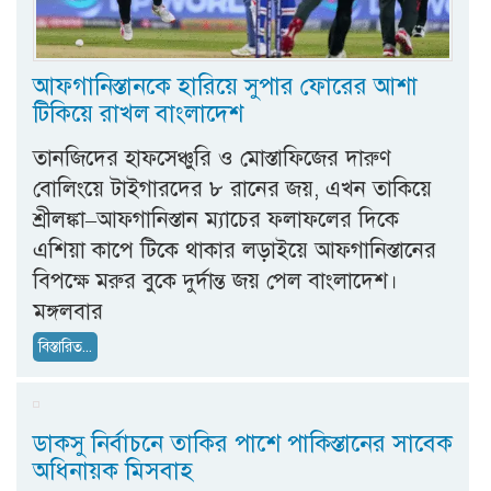
আফগানিস্তানকে হারিয়ে সুপার ফোরের আশা
টিকিয়ে রাখল বাংলাদেশ
তানজিদের হাফসেঞ্চুরি ও মোস্তাফিজের দারুণ
বোলিংয়ে টাইগারদের ৮ রানের জয়, এখন তাকিয়ে
শ্রীলঙ্কা–আফগানিস্তান ম্যাচের ফলাফলের দিকে
এশিয়া কাপে টিকে থাকার লড়াইয়ে আফগানিস্তানের
বিপক্ষে মরুর বুকে দুর্দান্ত জয় পেল বাংলাদেশ।
মঙ্গলবার
বিস্তারিত...
ডাকসু নির্বাচনে তাকির পাশে পাকিস্তানের সাবেক
অধিনায়ক মিসবাহ