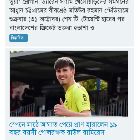
ভুয়া’ স্লোগান, ড্যারেন স্যামি খেলোয়াড়দের সমর্থনের
আহ্বান চট্টগ্রামের বীরশ্রেষ্ঠ মতিউর রহমান স্টেডিয়ামে
শুক্রবার (৩১ অক্টোবর) শেষ টি–টোয়েন্টি হারের পর
বাংলাদেশের ক্রিকেট ভক্তরা হতাশা ও
বিস্তারিত...
স্পেনে মাঠে আঘাত পেয়ে প্রাণ হারালেন ১৯
বছর বয়সী গোলরক্ষক রাউল রামিরেস