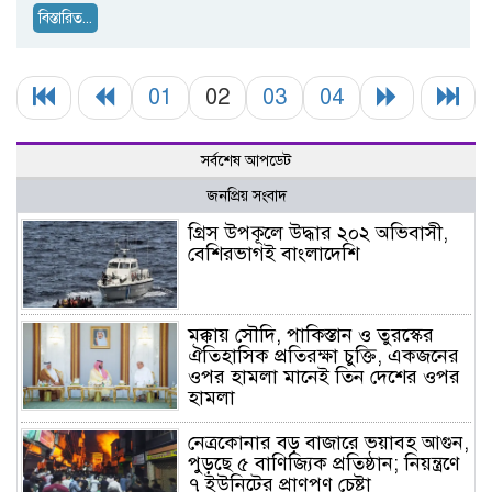
বিস্তারিত...
01
02
03
04
সর্বশেষ আপডেট
জনপ্রিয় সংবাদ
গ্রিস উপকূলে উদ্ধার ২০২ অভিবাসী,
বেশিরভাগই বাংলাদেশি
মক্কায় সৌদি, পাকিস্তান ও তুরস্কের
ঐতিহাসিক প্রতিরক্ষা চুক্তি, একজনের
ওপর হামলা মানেই তিন দেশের ওপর
হামলা
নেত্রকোনার বড় বাজারে ভয়াবহ আগুন,
পুড়ছে ৫ বাণিজ্যিক প্রতিষ্ঠান; নিয়ন্ত্রণে
৭ ইউনিটের প্রাণপণ চেষ্টা