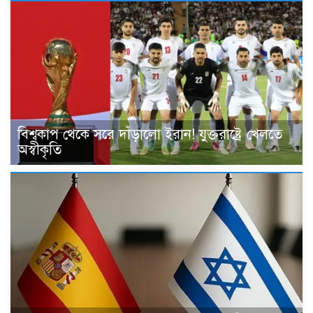
বিশ্বকাপ থেকে সরে দাঁড়ালো ইরান! যুক্তরাষ্ট্রে খেলতে
অস্বীকৃতি