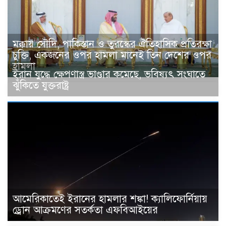
মক্কায় সৌদি, পাকিস্তান ও তুরস্কের ঐতিহাসিক প্রতিরক্ষা
চুক্তি, একজনের ওপর হামলা মানেই তিন দেশের ওপর
হামলা
ইরান যুদ্ধে ক্ষেপণাস্ত্র ভাণ্ডার কমেছে, ভবিষ্যৎ সংঘাতে
ঝুঁকিতে যুক্তরাষ্ট্র
আমেরিকাতেই ইরানের হামলার শঙ্কা! ক্যালিফোর্নিয়ায়
ড্রোন আক্রমণের সতর্কতা এফবিআইয়ের