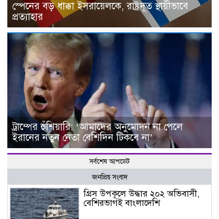
স্পেনের বড় ধাক্কা ইসরায়েলকে, রাষ্ট্রদূত স্থায়ীভাবে
প্রত্যাহার
ট্রাম্পের হুঁশিয়ারি: ‘আমাদের অনুমোদন না পেলে
ইরানের নতুন নেতা বেশিদিন টিকবে না’
সর্বশেষ আপডেট
জনপ্রিয় সংবাদ
গ্রিস উপকূলে উদ্ধার ২০২ অভিবাসী,
বেশিরভাগই বাংলাদেশি