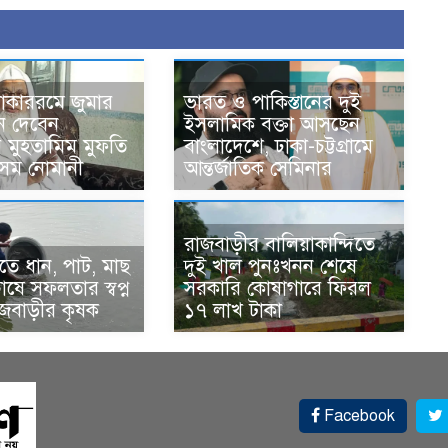
োকাররমে জুমার
ভারত ও পাকিস্তানের দুই
ন দেবেন
ইসলামিক বক্তা আসছেন
র মুহতামিম মুফতি
বাংলাদেশে, ঢাকা-চট্টগ্রামে
েম নোমানী
আন্তর্জাতিক সেমিনার
রাজবাড়ীর বালিয়াকান্দিতে
ে ধান, পাট, মাছ
দুই খাল পুনঃখনন শেষে
ষে সফলতার স্বপ্ন
সরকারি কোষাগারে ফিরল
াজবাড়ীর কৃষক
১৭ লাখ টাকা
Facebook