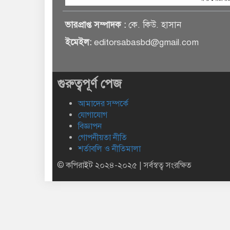
ভারপ্রাপ্ত সম্পাদক :
কে. কিউ. হাসান
ইমেইল:
editorsabasbd@gmail.com
গুরুত্বপূর্ণ পেজ
আমাদের সম্পর্কে
যোগাযোগ
বিজ্ঞাপন
গোপনীয়তা নীতি
শর্তাবলি ও নীতিমালা
© কপিরাইট ২০২৪-২০২৫ | সর্বস্বত্ব সংরক্ষিত