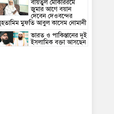
বায়তুল মোকাররমে
জুমার আগে বয়ান
দেবেন দেওবন্দের
মুহতামিম মুফতি আবুল কাসেম নোমানী
ভারত ও পাকিস্তানের দুই
ইসলামিক বক্তা আসছেন
বাংলাদেশে, ঢাকা-
ট্টগ্রামে আন্তর্জাতিক সেমিনার
জীবিত থাকতেই নিজের
‘চল্লিশা’ করলেন বৃদ্ধ,
খেলেন ২ হাজার মানুষ
বালিয়াকান্দিতে
উপজেলা প্রশাসনের
আয়োজনে জুলাই