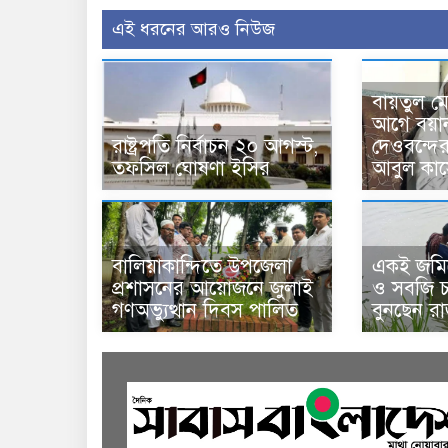
এই ধরনের আরও নিউজ
বায়তুল ম
আগে বয়া
রাষ্ট্রপতি নির্বাচন ২০ আগস্ট,
দেওবন্দে
তফসিল ঘোষণা ইসির
আবুল কাস
বালিয়াকান্দিতে উপজেলা
একই জমিত
প্রশাসনের আয়োজনে জুলাই
ও সবজি চা
গণঅভ্যুত্থান দিবস পালিত
বুনছেন র