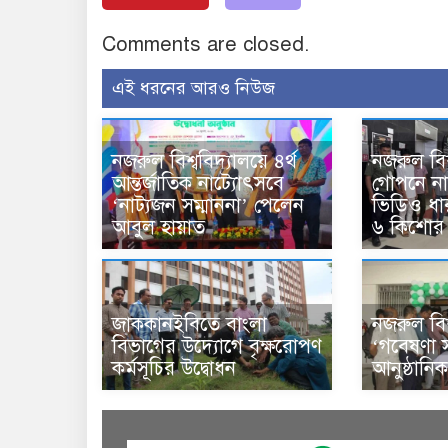
Comments are closed.
এই ধরনের আরও নিউজ
নজরুল বিশ্ববিদ্যালয়ে ৪র্থ
নজরুল বিশ্
আন্তর্জাতিক নাট্যোৎসবে
গোপনে নার
‘নাট্যজন সম্মাননা’ পেলেন
ভিডিও ধ
আবুল হায়াত
৬ কিশো
জাককানইবিতে বাংলা
নজরুল বিশ
বিভাগের উদ্যোগে বৃক্ষরোপণ
‘গবেষণা 
কর্মসূচির উদ্বোধন
আনুষ্ঠানি