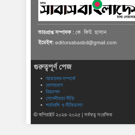
ভারপ্রাপ্ত সম্পাদক :
কে. কিউ. হাসান
ইমেইল:
editorsabasbd@gmail.com
গুরুত্বপূর্ণ পেজ
আমাদের সম্পর্কে
যোগাযোগ
বিজ্ঞাপন
গোপনীয়তা নীতি
শর্তাবলি ও নীতিমালা
© কপিরাইট ২০২৪-২০২৫ | সর্বস্বত্ব সংরক্ষিত