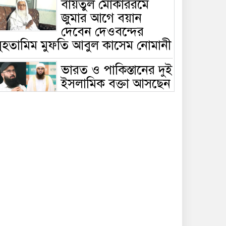
বায়তুল মোকাররমে
জুমার আগে বয়ান
দেবেন দেওবন্দের
মুহতামিম মুফতি আবুল কাসেম নোমানী
ভারত ও পাকিস্তানের দুই
ইসলামিক বক্তা আসছেন
বাংলাদেশে, ঢাকা-
ট্টগ্রামে আন্তর্জাতিক সেমিনার
জীবিত থাকতেই নিজের
‘চল্লিশা’ করলেন বৃদ্ধ,
খেলেন ২ হাজার মানুষ
বালিয়াকান্দিতে
উপজেলা প্রশাসনের
আয়োজনে জুলাই