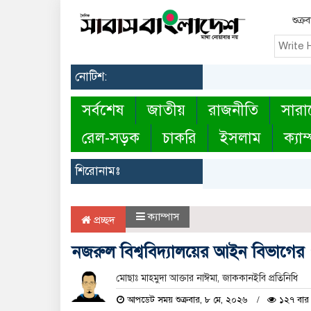
শুক্র
নোটিশ:
সর্বশেষ
জাতীয়
রাজনীতি
সারা
রেল-সড়ক
চাকরি
ইসলাম
ক্যাম
শিরোনামঃ
ক্যাম্পাস
প্রচ্ছদ
নজরুল বিশ্ববিদ্যালয়ের আইন বিভাগের 
মোছাঃ মাহমুদা আক্তার নাঈমা, জাককানইবি প্রতিনিধি
আপডেট সময় শুক্রবার, ৮ মে, ২০২৬
১২৭ বার 