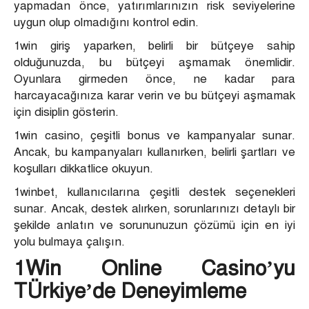
yapmadan önce, yatırımlarınızın risk seviyelerine
uygun olup olmadığını kontrol edin.
1win giriş yaparken, belirli bir bütçeye sahip
olduğunuzda, bu bütçeyi aşmamak önemlidir.
Oyunlara girmeden önce, ne kadar para
harcayacağınıza karar verin ve bu bütçeyi aşmamak
için disiplin gösterin.
1win casino, çeşitli bonus ve kampanyalar sunar.
Ancak, bu kampanyaları kullanırken, belirli şartları ve
koşulları dikkatlice okuyun.
1winbet, kullanıcılarına çeşitli destek seçenekleri
sunar. Ancak, destek alırken, sorunlarınızı detaylı bir
şekilde anlatın ve sorununuzun çözümü için en iyi
yolu bulmaya çalışın.
1Win Online Casino’yu
TÜrkiye’de Deneyimleme