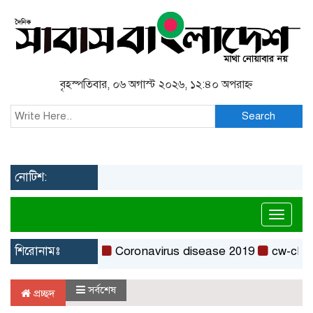
বৃহস্পতিবার, ০৬ অগাস্ট ২০২৬, ১২:৪০ অপরাহ্ন
Search
নোটিশ:
Toggl
শিরোনামঃ
Coronavirus disease 2019
cw-check-ht
সর্বশেষ
প্রচ্ছদ