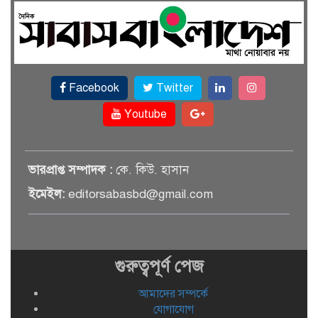
Nine Wins Casino account
verification guide for UK
players
Facebook
Twitter
NineWin login account
verification guide for UK
Youtube
players
Ninewin login steps and
ভারপ্রাপ্ত সম্পাদক :
কে. কিউ. হাসান
methods for UK players
ইমেইল:
editorsabasbd@gmail.com
Ninewin Promo Code Guide:
Claim Bonuses, Register Fast
& Play Safely in the UK
গুরুত্বপূর্ণ পেজ
Donbet Casino Security Guide
আমাদের সম্পর্কে
যোগাযোগ