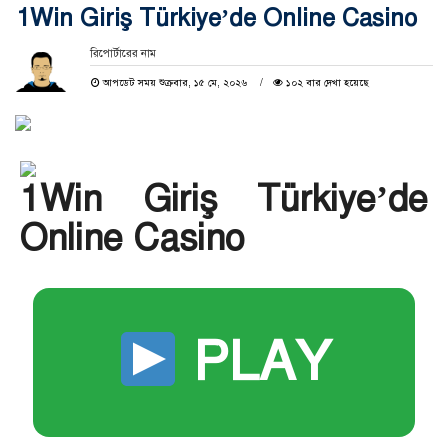
1Win Giriş Türkiye’de Online Casino
রিপোর্টারের নাম
আপডেট সময় শুক্রবার, ১৫ মে, ২০২৬
১০২ বার দেখা হয়েছে
1Win Giriş Türkiye’de
Online Casino
PLAY