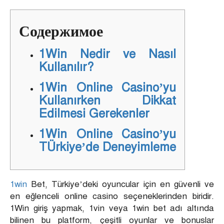
Содержимое
1Win Nedir ve Nasıl
Kullanılır?
1Win Online Casino’yu
Kullanırken Dikkat
Edilmesi Gerekenler
1Win Online Casino’yu
TÜrkiye’de Deneyimleme
1win
Bet, Türkiye’deki oyuncular için en güvenli ve
en eğlenceli online casino seçeneklerinden biridir.
1Win giriş yapmak, 1vin veya 1win bet adı altında
bilinen bu platform, çeşitli oyunlar ve bonuslar