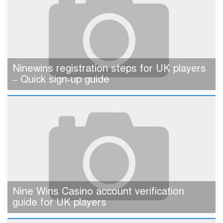
Ninewins registration steps for UK players
– Quick sign‑up guide
Nine Wins Casino account verification
guide for UK players