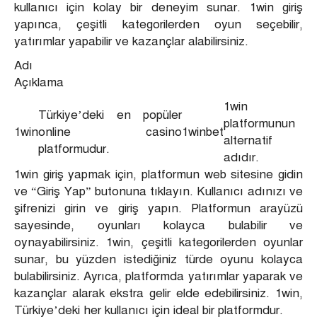
kullanıcı için kolay bir deneyim sunar. 1win giriş
yapınca, çeşitli kategorilerden oyun seçebilir,
yatırımlar yapabilir ve kazançlar alabilirsiniz.
Adı
Açıklama
1win
Türkiye’deki en popüler
platformunun
1win
online casino
1winbet
alternatif
platformudur.
adıdır.
1win giriş yapmak için, platformun web sitesine gidin
ve “Giriş Yap” butonuna tıklayın. Kullanıcı adınızı ve
şifrenizi girin ve giriş yapın. Platformun arayüzü
sayesinde, oyunları kolayca bulabilir ve
oynayabilirsiniz. 1win, çeşitli kategorilerden oyunlar
sunar, bu yüzden istediğiniz türde oyunu kolayca
bulabilirsiniz. Ayrıca, platformda yatırımlar yaparak ve
kazançlar alarak ekstra gelir elde edebilirsiniz. 1win,
Türkiye’deki her kullanıcı için ideal bir platformdur.