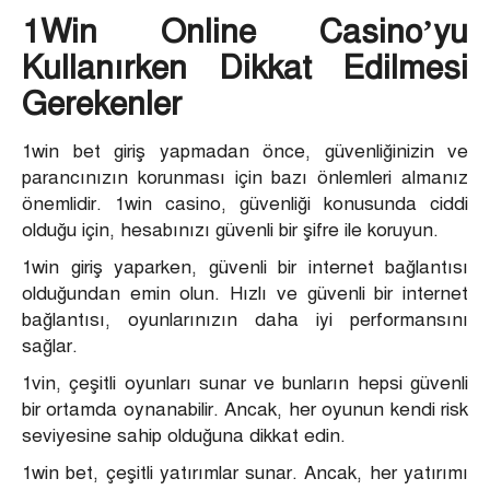
1Win Online Casino’yu
Kullanırken Dikkat Edilmesi
Gerekenler
1win bet giriş yapmadan önce, güvenliğinizin ve
parancınızın korunması için bazı önlemleri almanız
önemlidir. 1win casino, güvenliği konusunda ciddi
olduğu için, hesabınızı güvenli bir şifre ile koruyun.
1win giriş yaparken, güvenli bir internet bağlantısı
olduğundan emin olun. Hızlı ve güvenli bir internet
bağlantısı, oyunlarınızın daha iyi performansını
sağlar.
1vin, çeşitli oyunları sunar ve bunların hepsi güvenli
bir ortamda oynanabilir. Ancak, her oyunun kendi risk
seviyesine sahip olduğuna dikkat edin.
1win bet, çeşitli yatırımlar sunar. Ancak, her yatırımı