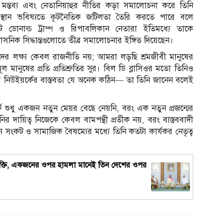
 মন্তব্য এবং নেতানিয়াহুর নীতির কড়া সমালোচনা করে তিনি
থান ভবিষ্যতে কূটনৈতিক জটিলতা তৈরি করতে পারে বলে
ন্ট ডোনাল্ড ট্রাম্প ও রিপাবলিকান নেতারা ইতিমধ্যে তাকে
াসনিক সিদ্ধান্তগুলোতে তীব্র সমালোচনার ইঙ্গিত দিয়েছেন।
দের লক্ষ্য কেবল রাজনীতি নয়; আমরা লড়ছি শ্রমজীবী মানুষের
 মানুষের প্রতি প্রতিশ্রুতির সুর। বিল ডি ব্লাসিওর মতো তিনিও
 তবে নিউইয়র্কের বাস্তবতা যে অনেক কঠিন— তা তিনি জানেন বলেই
ক শুধু একজন নতুন মেয়র বেছে নেয়নি, বরং এক নতুন প্রজন্মের
নির দায়িত্ব নিজেকে কেবল বামপন্থী প্রতীক নয়, বরং বাস্তববাদী
থান সংকট ও সামাজিক বৈষম্যের মধ্যে তিনি কতটা কার্যকর নেতৃত্ব
্ষা চুক্তি, একজনের ওপর হামলা মানেই তিন দেশের ওপর