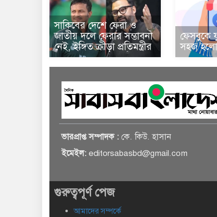
সাকিবের দেশে ফেরা ও
জাতীয় দলে ফেরার সম্ভাবনা
ফেসবুকে য
নেই, ইঙ্গিত ক্রীড়া প্রতিমন্ত্রীর
সহজ হলো 
ভারপ্রাপ্ত সম্পাদক :
কে. কিউ. হাসান
ইমেইল:
editorsabasbd@gmail.com
গুরুত্বপূর্ণ পেজ
আমাদের সম্পর্কে