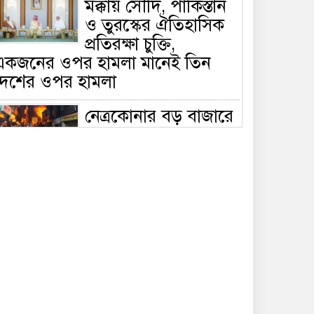
মক্কায় সৌদি, পাকিস্তান
ও তুরস্কের ঐতিহাসিক
প্রতিরক্ষা চুক্তি,
একজনের ওপর হামলা মানেই তিন
দেশের ওপর হামলা
নেত্রকোনার বড় বাজারে
ভয়াবহ আগুন, পুড়ছে ৫
বাণিজ্যিক প্রতিষ্ঠান;
িয়ন্ত্রণে ৭ ইউনিটের প্রাণপণ চেষ্টা
সাকিবের দেশে ফেরা ও
জাতীয় দলে ফেরার
সম্ভাবনা নেই, ইঙ্গিত
্রীড়া প্রতিমন্ত্রীর
ফেসবুকে যুক্ত হলো