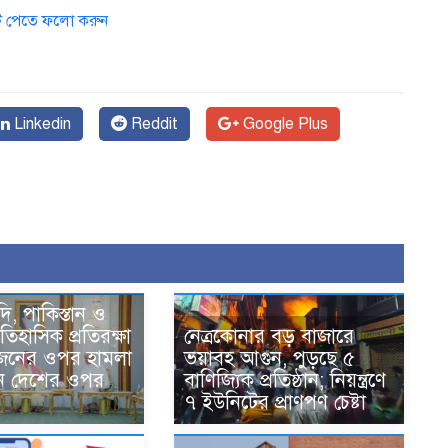
ডেট পেতে ফলো করুন
Linkedin
Reddit
Google Plus
দি, পাকিস্তান ও
তিহাসিক প্রতিরক্ষা
নেত্রকোনার বড় বাজারে
একজনের ওপর হামলা
ভয়াবহ আগুন, পুড়ছে ৫
ন দেশের ওপর
বাণিজ্যিক প্রতিষ্ঠান; নিয়ন্ত্রণে
৭ ইউনিটের প্রাণপণ চেষ্টা