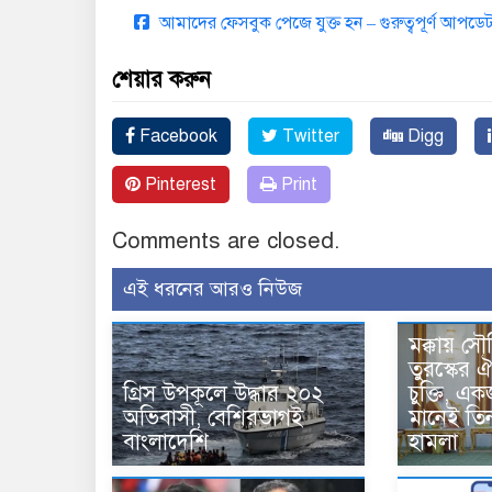
আমাদের ফেসবুক পেজে যুক্ত হন – গুরুত্বপূর্ণ আপ
শেয়ার করুন
Facebook
Twitter
Digg
Pinterest
Print
Comments are closed.
এই ধরনের আরও নিউজ
মক্কায় সৌ
তুরস্কের ঐ
গ্রিস উপকূলে উদ্ধার ২০২
চুক্তি, 
অভিবাসী, বেশিরভাগই
মানেই তি
বাংলাদেশি
হামলা