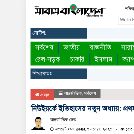
শনিবা
নোটিশ:
সর্বশেষ
জাতীয়
রাজনীতি
সারা
রেল-সড়ক
চাকরি
ইসলাম
ক্যাম
শিরোনামঃ
আন্তর্জাতিক
,
সর্বশেষ
প্রচ্ছদ
নিউইয়র্কে ইতিহাসের নতুন অধ্যায়: প্র
আন্তর্জাাতিক ডেস্ক
আপডেট সময় বুধবার, ৫ নভেম্বর, ২০২৫
১৫৩ ব