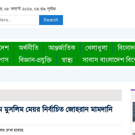
র, ০৮ অগাস্ট ২০২৬, ০৯:৩৯ পূর্বাহ্ন
Search
দেশ
অর্থনীতি
আন্তর্জাতিক
খেলাধুলা
বিনোদ
্পাস
বিজ্ঞান-প্রযুক্তি
স্বাস্থ্য
সাবাস বাংলাদেশ বিশ
থম মুসলিম মেয়র নির্বাচিত জোহরান মামদানি
ার দেখা হয়েছে