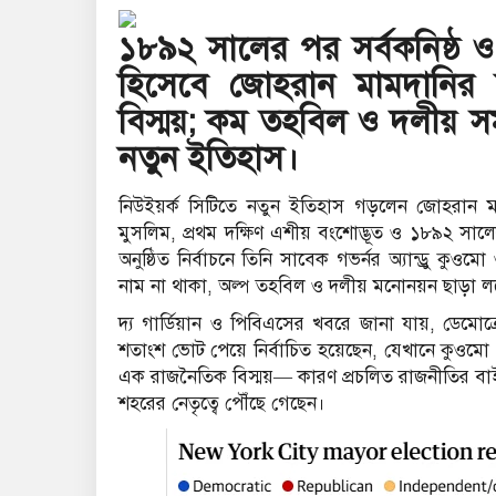
১৮৯২ সালের পর সর্বকনিষ্ঠ ও 
হিসেবে জোহরান মামদানির
বিস্ময়; কম তহবিল ও দলীয় স
নতুন ইতিহাস।
নিউইয়র্ক সিটিতে নতুন ইতিহাস গড়লেন জোহরান 
মুসলিম, প্রথম দক্ষিণ এশীয় বংশোদ্ভূত ও ১৮৯২ সালের
অনুষ্ঠিত নির্বাচনে তিনি সাবেক গভর্নর অ্যান্ড্রু কুও
নাম না থাকা, অল্প তহবিল ও দলীয় মনোনয়ন ছাড়া 
দ্য গার্ডিয়ান ও পিবিএসের খবরে জানা যায়, ডেমোক্
শতাংশ ভোট পেয়ে নির্বাচিত হয়েছেন, যেখানে কুওম
এক রাজনৈতিক বিস্ময়— কারণ প্রচলিত রাজনীতির বাই
শহরের নেতৃত্বে পৌঁছে গেছেন।