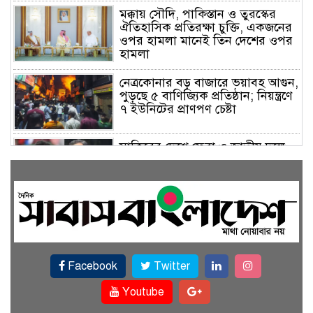
মক্কায় সৌদি, পাকিস্তান ও তুরস্কের
ঐতিহাসিক প্রতিরক্ষা চুক্তি, একজনের
ওপর হামলা মানেই তিন দেশের ওপর
হামলা
নেত্রকোনার বড় বাজারে ভয়াবহ আগুন,
পুড়ছে ৫ বাণিজ্যিক প্রতিষ্ঠান; নিয়ন্ত্রণে
৭ ইউনিটের প্রাণপণ চেষ্টা
সাকিবের দেশে ফেরা ও জাতীয় দলে
ফেরার সম্ভাবনা নেই, ইঙ্গিত ক্রীড়া
প্রতিমন্ত্রীর
ফেসবুকে যুক্ত হলো বিকাশ, সহজ
হলো ডিজিটাল পেমেন্ট
Facebook
Twitter
বৃষ্টি উপেক্ষা করে ‘জুলাই গণঅভ্যুত্থান
স্মৃতি জাদুঘরে’ দর্শনার্থীদের ঢল
Youtube