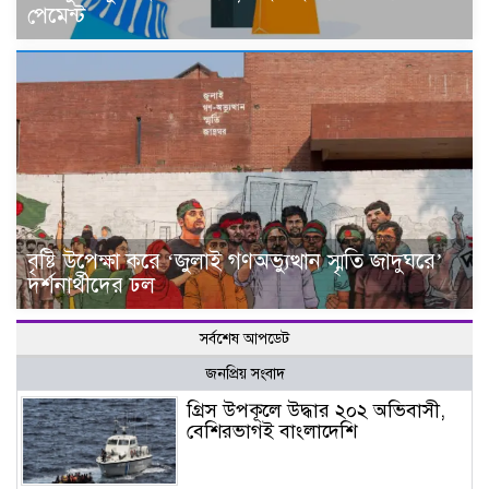
পেমেন্ট
বৃষ্টি উপেক্ষা করে ‘জুলাই গণঅভ্যুত্থান স্মৃতি জাদুঘরে’
দর্শনার্থীদের ঢল
সর্বশেষ আপডেট
জনপ্রিয় সংবাদ
গ্রিস উপকূলে উদ্ধার ২০২ অভিবাসী,
বেশিরভাগই বাংলাদেশি