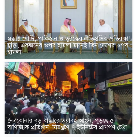
মক্কায় সৌদি, পাকিস্তান ও তুরস্কের ঐতিহাসিক প্রতিরক্ষা
চুক্তি, একজনের ওপর হামলা মানেই তিন দেশের ওপর
হামলা
নেত্রকোনার বড় বাজারে ভয়াবহ আগুন, পুড়ছে ৫
বাণিজ্যিক প্রতিষ্ঠান; নিয়ন্ত্রণে ৭ ইউনিটের প্রাণপণ চেষ্টা