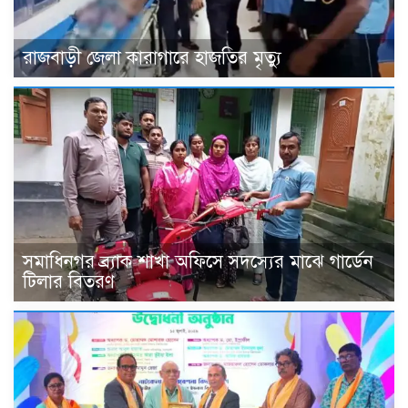
রাজবাড়ী জেলা কারাগারে হাজতির মৃত্যু
সমাধিনগর ব্র্যাক শাখা অফিসে সদস্যের মাঝে গার্ডেন
টিলার বিতরণ