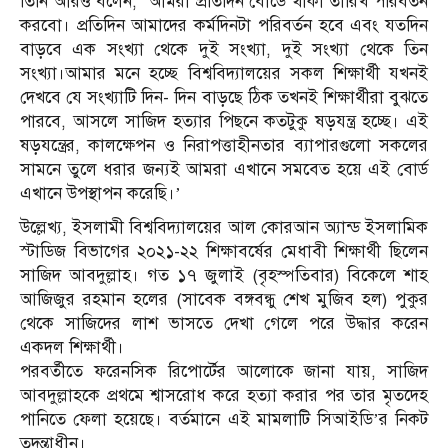
তিনি আরও বলেন, ‘আমরা প্রতিদিন বোর্ডে থাকা তারিখ পরিবর্তন
করবো। প্রতিদিন আমাদের কর্মদিনটা পরিবর্তন হবে এবং যতদিন
বাড়বে এক সংখ্যা থেকে দুই সংখ্যা, দুই সংখ্যা থেকে তিন
সংখ্যা।আমার মনে হচ্ছে বিশ্ববিদ্যালয়ের সকল শিক্ষার্থী যখনই
দেখবে যে সংখ্যাটি দিন- দিন বাড়ছে ঠিক তখনই শিক্ষার্থীরা বুঝতে
পারবে, আসলে সাজিদ হত্যার পিছনে কতটুকু ষড়যন্ত্র হচ্ছে। এই
ষড়যন্ত্রের, কালক্ষেপন ও নিরাপত্তাহীনতার ব্যাপারগুলো সকলের
সামনে তুলে ধরার জন্যই আমরা এখানে সমবেত হয়ে এই বোর্ড
এখানে উপস্থাপন করেছি।’
উল্লেখ্য, ইসলামী বিশ্ববিদ্যালয়ের আল কোরআন অ্যান্ড ইসলামিক
স্টাডিজ বিভাগের ২০২১-২২ শিক্ষাবর্ষের মেধাবী শিক্ষার্থী ছিলেন
সাজিদ আবদুল্লাহ। গত ১৭ জুলাই (বৃহস্পতিবার) বিকেলে শাহ
আজিজুর রহমান হলের (সাবেক বঙ্গবন্ধু শেখ মুজিব হল) পুকুর
থেকে সাজিদের লাশ ভাসতে দেখা গেলে পরে উদ্ধার করেন
একদল শিক্ষার্থী।
পরবর্তীতে ফরেনসিক রিপোর্টের আলোকে জানা যায়, সাজিদ
আবদুল্লাহকে প্রথমে শ্বাসরোধ করে হত্যা করার পর তার মৃতদেহ
পানিতে ফেলা হয়েছে। বর্তমানে এই মামলাটি সিআইডি’র নিকট
তদন্তাধীন।