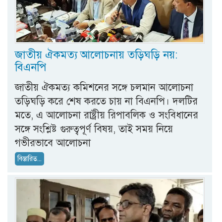
জাতীয় ঐকমত্য আলোচনায় তড়িঘড়ি নয়:
বিএনপি
জাতীয় ঐকমত্য কমিশনের সঙ্গে চলমান আলোচনা
তড়িঘড়ি করে শেষ করতে চায় না বিএনপি। দলটির
মতে, এ আলোচনা রাষ্ট্রীয় রিপাবলিক ও সংবিধানের
সঙ্গে সংশ্লিষ্ট গুরুত্বপূর্ণ বিষয়, তাই সময় নিয়ে
গভীরভাবে আলোচনা
বিস্তারিত...