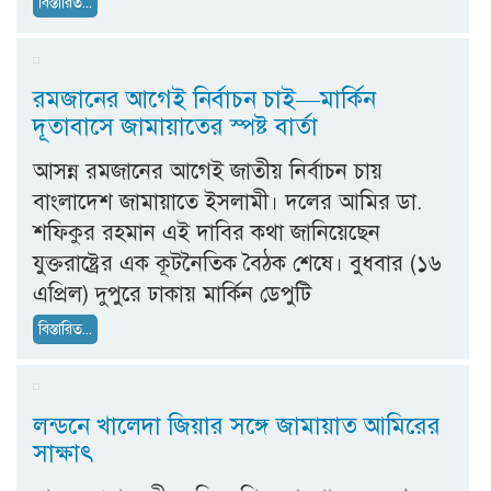
বিস্তারিত...
রমজানের আগেই নির্বাচন চাই—মার্কিন
দূতাবাসে জামায়াতের স্পষ্ট বার্তা
আসন্ন রমজানের আগেই জাতীয় নির্বাচন চায়
বাংলাদেশ জামায়াতে ইসলামী। দলের আমির ডা.
শফিকুর রহমান এই দাবির কথা জানিয়েছেন
যুক্তরাষ্ট্রের এক কূটনৈতিক বৈঠক শেষে। বুধবার (১৬
এপ্রিল) দুপুরে ঢাকায় মার্কিন ডেপুটি
বিস্তারিত...
লন্ডনে খালেদা জিয়ার সঙ্গে জামায়াত আমিরের
সাক্ষাৎ