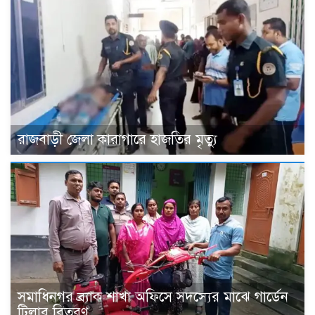
রাজবাড়ী জেলা কারাগারে হাজতির মৃত্যু
সমাধিনগর ব্র্যাক শাখা অফিসে সদস্যের মাঝে গার্ডেন
টিলার বিতরণ