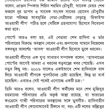
সেনাপ্রধান ওয়াকার উজ জামান তাঁদের সঙ্গে একান্ত বৈঠকে
বলেন, প্রাক্তন স্পিকার শিরিন শরমিন চৌধুরী, সাবেক মেয়র শেখ
ফজলে নুর তাপস ও সাবেক সাংসদ সাবের হোসেন চৌধুরীর
মতো পরিচ্ছন্ন ভাবমূর্তির নেতা-নেত্রীদের নেতৃত্বে ‘রিফাইন্ড
আওয়ামী লীগ’ গঠিত হলে সেটিকে গ্রহণযোগ্য হিসেবে বিবেচনা
করা হবে।
পোস্টে আরও বলা হয়, এই নেতারা শেখ হাসিনা ও তাঁর
পরিবারের বিরুদ্ধে অবস্থান নেবেন এবং জনগণের সামনে নিজেদের
বঙ্গবন্ধুর আদর্শের ‘আসল’ আওয়ামী লীগ হিসেবে তুলে ধরবেন।
আওয়ামী লীগের এক যুগ্ম সাধারণ সম্পাদক বলেন, “হাসনাতের
পোস্টের আগেই আমরা এ ধরনের ষড়যন্ত্রের খবর পেয়েছি। এসব
নতুন কিছু নয়। ২০০৬ সালেও একইভাবে শেখ হাসিনাকে বাদ
দিয়ে আওয়ামী লীগকে পুনর্গঠনের চেষ্টা হয়েছিল, কিন্তু তা ব্যর্থ
হয়েছিল। এবারও সেই পথেই এগোচ্ছে একটি চক্র।”
তিনি আরও বলেন, আওয়ামী লীগ কর্মীদের মনে শেখ মুজিবুর
রহমানের পরিবারের প্রতি অকুণ্ঠ আস্থা রয়েছে, যা ভারতের
কংগ্রেসে গান্ধী পরিবারের অবস্থানের সঙ্গে তুলনীয়। হাসিনাহীন
আওয়ামী লীগ কোনোভাবেই টিকবে না, বরং এটি দলের অস্তিত্বের