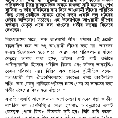
বাংলাদেশে ‘নব্য’ বা ‘পরিচ্ছন্ন’ আওয়ামী লীগ গঠনের একটি
পরিকল্পনা নিয়ে রাজনৈতিক অঙ্গনে চাঞ্চল্য সৃষ্টি হয়েছে। শেখ
হাসিনা ও তাঁর ঘনিষ্ঠদের বাদ দিয়ে আওয়ামী লীগের পরিচিত
কিছু নেতা-নেত্রীকে সামনে রেখে নতুন একটি দল গঠনের
চেষ্টার অভিযোগ উঠেছে। এই উদ্যোগকে আওয়ামী লীগের
বর্তমান নেতৃত্ব একে দল ধ্বংসের গভীর ষড়যন্ত্র হিসেবে
দেখছেন।
বিশেষজ্ঞদের মতে, ‘নব্য আওয়ামী লীগ’ গঠনের এই প্রচেষ্টা
বাস্তবায়িত হলে তা শুধু আওয়ামী লীগের জন্য নয়, ভারতের
জন্যও উদ্বেগজনক হতে পারে। কারণ, এই পরিকল্পনায় যাঁদের
নেতৃত্বে আনার কথা হচ্ছে, তাঁদের কেউ কেউ অতীতে
পাকিস্তানঘনিষ্ঠ হিসেবে পরিচিত ছিলেন এবং তাঁদের ভাবমূর্তিও
তেমন পরিষ্কার নয়। দিল্লির এক প্রাক্তন কূটনীতিক বলেন,
“আওয়ামী লীগ ঐতিহাসিকভাবে ভারতের ঘনিষ্ঠ রাজনৈতিক
শক্তি। তার নেতৃত্ব পাকিস্তানপন্থীদের হাতে গেলে তা ভারতের জন্য
গভীর উদ্বেগের বিষয় হয়ে দাঁড়াবে।”
সম্প্রতি ‘জুলাই আন্দোলন’-এ অংশ নেওয়া ছাত্রদের গড়া জাতীয়
নাগরিক দল (এনসিপি)-র নেতা হাসনাত আবদুল্লাহর একটি
ফেসবুক পোস্ট ঘিরেও বিতর্কের সৃষ্টি হয়। তিনি দাবি করেন,