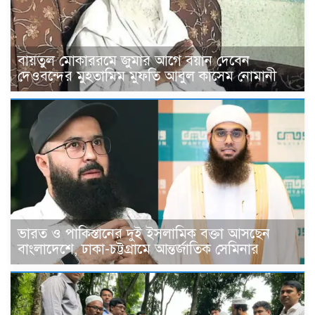
বায়তুল মোকাররমে জুমার আগে বয়ান দেবেন
দেওবন্দের মুহতামিম মুফতি আবুল কাসেম নোমানী
ভারত ও পাকিস্তানের দুই ইসলামিক বক্তা আসছেন
বাংলাদেশে, ঢাকা-চট্টগ্রামে আন্তর্জাতিক সেমিনার