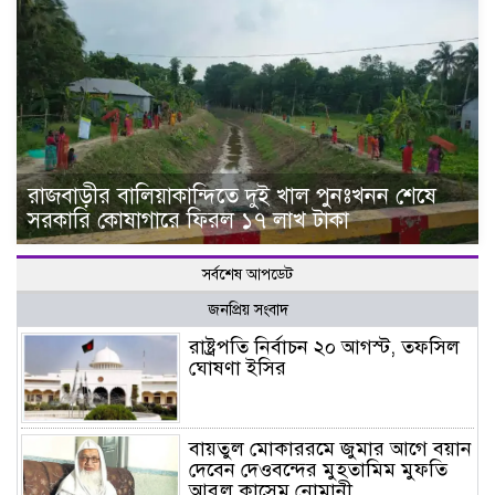
রাজবাড়ীর বালিয়াকান্দিতে দুই খাল পুনঃখনন শেষে
সরকারি কোষাগারে ফিরল ১৭ লাখ টাকা
সর্বশেষ আপডেট
জনপ্রিয় সংবাদ
রাষ্ট্রপতি নির্বাচন ২০ আগস্ট, তফসিল
ঘোষণা ইসির
বায়তুল মোকাররমে জুমার আগে বয়ান
দেবেন দেওবন্দের মুহতামিম মুফতি
আবুল কাসেম নোমানী