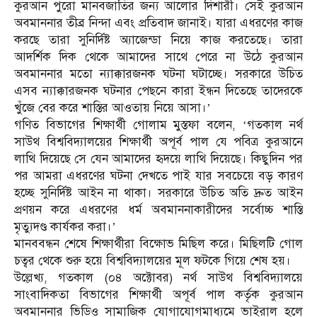
কুরআন পুরো মানবজাতির জন্য আলোর দিশারী। সেই কুরআন
অবমাননার তীব্র নিন্দা এবং প্রতিবাদ জানাই। যারা এধরণের কাজ
করছে তারা সুনির্দিষ্ট অ্যাজেন্ডা নিয়ে কাজ করতেছে। তারা
আদর্শিক দিক থেকে আমাদের সাথে পেরে না উঠে কুরআন
অবমাননার মতো ন্যাক্কারজনক ঘটনা ঘটাচ্ছে। সরকারে উচিত
এসব ন্যাক্কারজনক ঘটনার পেছনে কারা ইন্ধন দিতেছে তাদেরকে
খুঁজে বের করে শাস্তির আওতায় নিয়ে আসা।’
গণিত বিভাগের শিক্ষার্থী গোলাম মুস্তফা বলেন, ‘গতকাল নর্থ
সাউথ বিশ্ববিদ্যালয়ের শিক্ষার্থী অপূর্ব পাল যে পবিত্র কুরআনে
লাথি দিয়েছে সে যেন আমাদের হৃদয়ে লাথি দিয়েছে। কিছুদিন পর
পর আমরা এধরণের ঘটনা দেখতে পাই যার সবচেয়ে বড় কারণ
হচ্ছে সুনির্দিষ্ট আইন না থাকা। সরকারে উচিত অতি দ্রুত আইন
প্রণয়ন করে এধরণের ধর্ম অবমাননাকারীদের সর্বোচ্চ শাস্তি
মৃত্যুদণ্ড কার্যকর করা।’
মানববন্ধন শেষে শিক্ষার্থীরা বিক্ষোভ মিছিল করে। মিছিলটি গোল
চত্বর থেকে শুরু হয়ে বিশ্ববিদ্যালয়ের মূল ফটকে গিয়ে শেষ হয়।
উল্লেখ্য, গতকাল (০৪ অক্টোবর) নর্থ সাউথ বিশ্ববিদ্যালয়ে
সাংবাদিকতা বিভাগের শিক্ষার্থী অপূর্ব পাল কর্তৃক কুরআন
অবমাননার ভিডিও সামাজিক যোগাযোগমাধ্যমে ভাইরাল হলে