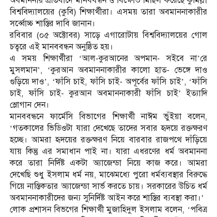
অবমাননার প্রতিবাদে মানববন্ধন ও বিক্ষোভ মিছিল করেছে কুমিল্লা
বিশ্ববিদ্যালয়ের (কুবি) শিক্ষার্থীরা। এসময় তারা অবমাননাকারীর
সর্ব্বোচ্চ শাস্তির দাবি জানান।
রবিবার (০৫ অক্টোবর) সাড়ে এগারোটায় বিশ্ববিদ্যালয়ের গোল
চত্বরে এই মানববন্ধন অনুষ্ঠিত হয়।
এ সময় শিক্ষার্থীরা ‘আল-কুরআনের অপমান- সইবে না’রে
মুসলমান’, ‘কুরআন অবমাননাকারীর কালো হাত- ভেঙ্গে দাও
গুড়িয়ে দাও’, ‘ফাঁসি চাই, ফাঁসি চাই- অপূর্বের ফাঁসি চাই’, ‘ফাঁসি
চাই, ফাঁসি চাই- কুরআন অবমাননাকারী ফাঁসি চাই’ ইত্যাদি
স্লোগান দেন।
মানববন্ধনে ফার্মেসি বিভাগের শিক্ষার্থী নাঈম ভুঁইয়া বলেন,
‘গতকালের ভিডিওটা যারা দেখেছে তাদের সবার হৃদয়ে রক্তক্ষরণ
হচ্ছে। আমরা হৃদয়ের রক্তক্ষরণ নিয়ে বারবার রাজপথে দাঁড়িয়ে
যায় কিন্তু এর সমাধান পাই না। যারা এধরণের ধর্ম অবমাননা
করে তারা নির্দিষ্ট একটা অ্যাজেন্ডা নিয়ে কাজ করে। আমরা
দেখেছি শুধু ইসলাম ধর্ম নয়, মাঝেমধ্যে পুরো ধর্মব্যবস্থার বিরুদ্ধে
গিয়ে নাস্তিকতার অ্যাজেন্ডা সার্ভ করতে চায়। সরকারের উচিত ধর্ম
অবমাননাকারীদের জন্য সুনির্দিষ্ট আইন করে শাস্তির ব্যবস্থা করা।’
লোক প্রশাসন বিভগের শিক্ষার্থী মুজাহিদুল ইসলাম বলেন, ‘পবিত্র