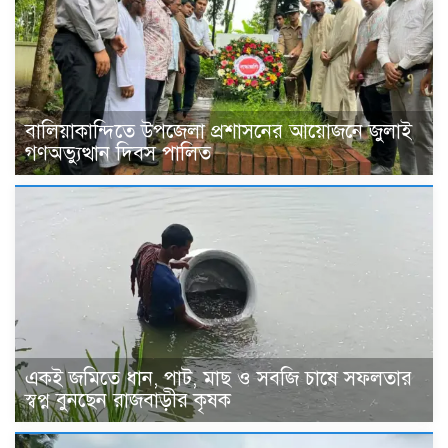
বালিয়াকান্দিতে উপজেলা প্রশাসনের আয়োজনে জুলাই
গণঅভ্যুত্থান দিবস পালিত
একই জমিতে ধান, পাট, মাছ ও সবজি চাষে সফলতার
স্বপ্ন বুনছেন রাজবাড়ীর কৃষক