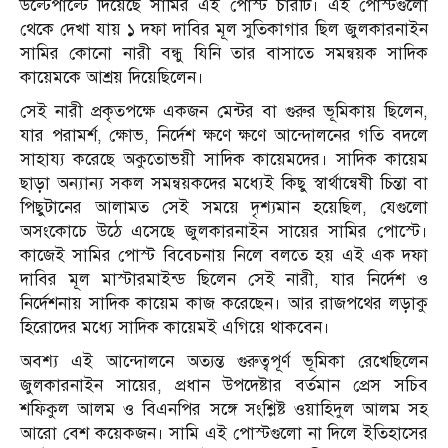
উল্টেপাল্টে দিয়েছে সামির এই পোস্ট চারটি। এই পোস্টগুলো
থেকে দেখা যায় ১ দফা দাবির মূল সুতিকাগার ছিল জুলকারনাইন
সামির কোনো নারী বন্ধু যিনি তার বাসাতে সমন্বয়ক সাদিক
কায়েমকে আশ্রয় দিয়েছিলেন।
সেই নারী প্রকৃতপক্ষে একজন মেন্টর বা গুরুর ভূমিকায় ছিলেন,
যার পরামর্শ, ক্ষোভ, নির্দেশ ক্ষণে ক্ষণে আন্দোলনের গতি বদলে
সাহায্য করেছে অকুতোভয়ী সাদিক কায়েমদের। সাদিক কায়েম
ছাড়া অন্যান্য সকল সমন্বয়কদের মধ্যেই কিছু স্বার্থান্বেষী চিন্তা বা
পিছুটানের আলামত সেই সময়ে দৃশ্যমান হয়েছিল, যেগুলো
অসংকোচে উঠে এসেছে জুলকারনাইন সায়ের সামির পোস্টে।
কাজেই সামির পোস্ট বিবেচনায় নিলে বলতে হয় এই এক দফা
দাবির মূল মাস্টারমাইন্ড ছিলেন সেই নারী, যার নির্দেশ ও
নির্দেশনায় সাদিক কায়েম কাজ করেছেন। আর রাজপথের লড়াকু
হিরোদের মধ্যে সাদিক কায়েমই এগিয়ে থাকবেন।
অবশ্য এই আন্দোলনে অত্যন্ত গুরুত্বপূর্ণ ভূমিকা রেখেছিলেন
জুলকারনাইন সায়ের, প্রধান উপদেষ্টার বর্তমান প্রেস সচিব
শফিকুল আলম ও বিএনপির সঙ্গে সংশ্লিষ্ট ওয়াহিদুল আলম সহ
আরো বেশ কয়েকজন। সামি এই পোস্টগুলো না দিলে ইতিহাসের