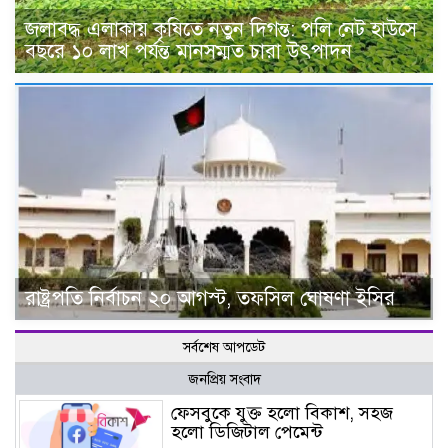
জলাবদ্ধ এলাকায় কৃষিতে নতুন দিগন্ত: পলি নেট হাউসে
বছরে ১০ লাখ পর্যন্ত মানসম্মত চারা উৎপাদন
রাষ্ট্রপতি নির্বাচন ২০ আগস্ট, তফসিল ঘোষণা ইসির
সর্বশেষ আপডেট
জনপ্রিয় সংবাদ
ফেসবুকে যুক্ত হলো বিকাশ, সহজ
হলো ডিজিটাল পেমেন্ট