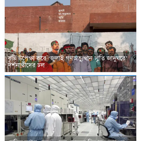
বৃষ্টি উপেক্ষা করে ‘জুলাই গণঅভ্যুত্থান স্মৃতি জাদুঘরে’
দর্শনার্থীদের ঢল