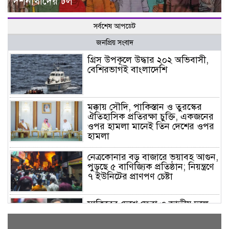
দর্শনার্থীদের ঢল
সর্বশেষ আপডেট
জনপ্রিয় সংবাদ
গ্রিস উপকূলে উদ্ধার ২০২ অভিবাসী,
বেশিরভাগই বাংলাদেশি
মক্কায় সৌদি, পাকিস্তান ও তুরস্কের
ঐতিহাসিক প্রতিরক্ষা চুক্তি, একজনের
ওপর হামলা মানেই তিন দেশের ওপর
হামলা
নেত্রকোনার বড় বাজারে ভয়াবহ আগুন,
পুড়ছে ৫ বাণিজ্যিক প্রতিষ্ঠান; নিয়ন্ত্রণে
৭ ইউনিটের প্রাণপণ চেষ্টা
সাকিবের দেশে ফেরা ও জাতীয় দলে
ফেরার সম্ভাবনা নেই, ইঙ্গিত ক্রীড়া
প্রতিমন্ত্রীর