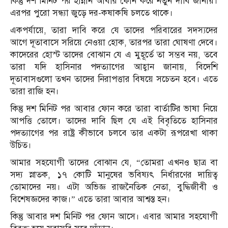
কিন্তু দশ মিনিট পর হান্নান আবার ফোন করে নতুন দাবি জানায়।
এরপর পুরো সন্ধ্যা জুড়ে দর-কষাকষি চলতে থাকে।
একপর্যায়ে, তারা দাবি করে যে তাদের পরিবারের সদস্যদের
আগে দূতাবাসে সরিয়ে নেওয়া হোক, তারপর তারা ঘোষণা দেবে।
কাদেরের হোস্ট তাদের বোঝান যে এ মুহূর্তে তা সম্ভব নয়, তবে
তারা যদি হাসিনার পদত্যাগের আহ্বান জানায়, বিদেশি
দূতাবাসগুলো তখন তাদের নিরাপত্তার বিষয়ে সচেতন হবে। এতে
তারা রাজি হন।
কিন্তু দশ মিনিট পর আবার ফোন করে তারা বার্তাটির ভাষা নিয়ে
আপত্তি তোলে। তাদের দাবি ছিল যে এই বিবৃতিতে হাসিনার
পদত্যাগের পর রাষ্ট্র কীভাবে চলবে তার একটা রূপরেখা থাকা
উচিত।
আমার সহযোগী তাদের বোঝান যে, “তোমরা এখনও ছাত্র বা
সদ্য স্নাতক, ১৭ কোটি মানুষের ভবিষ্যৎ নির্ধারণের দায়িত্ব
তোমাদের নয়। এটা অভিজ্ঞ রাজনৈতিক নেতা, বুদ্ধিজীবী ও
বিশেষজ্ঞদের কাজ।” এতে তারা আবার আশ্বস্ত হন।
কিন্তু আবার দশ মিনিট পর ফোন আসে। এবার আমার সহযোগী