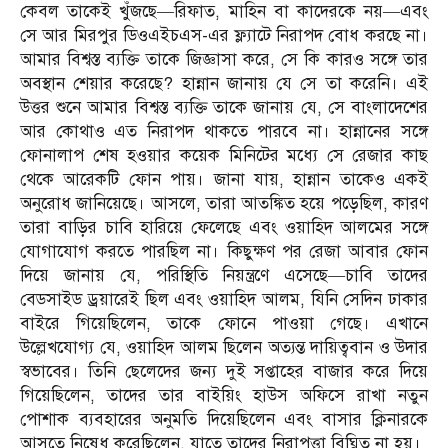
কেবল তাকেই খুঁজছে—রিফাত, মাহিন বা কাদেরকে নয়—এবং
সে আর মিরপুর ডিওএইচএস-এর ফ্ল্যাটে নিরাপদ বোধ করছে না।
আমার বিশ্বস্ত ব্যক্তি তাকে জিজ্ঞাসা করে, সে কি কারও সঙ্গে তার
অবস্থান শেয়ার করেছে? হান্নান জানায় যে সে তা করেনি। এই
উত্তর শুনে আমার বিশ্বস্ত ব্যক্তি তাকে জানায় যে, সে বাংলাদেশের
আর কোথাও এত নিরাপদ থাকতে পারবে না। হান্নানের সঙ্গে
ফোনালাপ শেষ হওয়ার কয়েক মিনিটের মধ্যে সে রেজার কাছ
থেকে আরেকটি ফোন পায়। জানা যায়, হান্নান তাকেও একই
অনুরোধ জানিয়েছে। আসলে, তারা আতঙ্কিত হয়ে পড়েছিল, কারণ
তারা বাড়ির চাবি হারিয়ে ফেলেছে এবং ওয়াহিদ আলমের সঙ্গে
যোগাযোগ করতে পারছিল না। কিছুক্ষণ পর রেজা আবার ফোন
দিয়ে জানায় যে, পরিস্থিতি নিয়ন্ত্রণে এসেছে—চাবি তাদের
বেডসাইড ড্রয়ারেই ছিল এবং ওয়াহিদ আলম, যিনি সেদিন ঢাকার
বাইরে গিয়েছিলেন, তাকে ফোনে পাওয়া গেছে। এখানে
উল্লেখযোগ্য যে, ওয়াহিদ আলম ছিলেন অত্যন্ত দায়িত্ববান ও উদার
স্বভাবের। তিনি ছেলেদের জন্য দুই সপ্তাহের বাজার করে দিয়ে
গিয়েছিলেন, তাদের তার বাইয়িং হাউস অফিসে রাখা নতুন
পোশাক ব্যবহারের অনুমতি দিয়েছিলেন এবং বাসার ক্লিনারকে
আসতে নিষেধ করেছিলেন, যাতে তাদের নিরাপত্তা বিঘ্নিত না হয়।