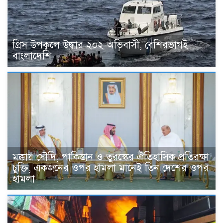
গ্রিস উপকূলে উদ্ধার ২০২ অভিবাসী, বেশিরভাগই
বাংলাদেশি
মক্কায় সৌদি, পাকিস্তান ও তুরস্কের ঐতিহাসিক প্রতিরক্ষা
চুক্তি, একজনের ওপর হামলা মানেই তিন দেশের ওপর
হামলা