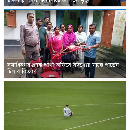
রাজবাড়ী জেলা কারাগারে হাজতির মৃত্যু
সমাধিনগর ব্র্যাক শাখা অফিসে সদস্যের মাঝে গার্ডেন
টিলার বিতরণ