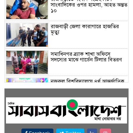
সাংবাদিকের ওপর হামলা, আহত অন্তত
১০
রাজবাড়ী জেলা কারাগারে হাজতির
মৃত্যু
সমাধিনগর ব্র্যাক শাখা অফিসে
সদস্যের মাঝে গার্ডেন টিলার বিতরণ
নজরুল বিশ্ববিদ্যালয়ে ৪র্থ আন্তর্জাতিক
নাট্যোৎসবে ‘নাট্যজন সম্মাননা’ পেলেন
আবুল হায়াত
নজরুল বিশ্ববিদ্যালয়ে গোপনে নারী
শিক্ষার্থীদের ভিডিও ধারণের অভিযোগে
৬ কিশোর আটক