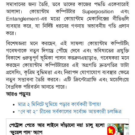
সমাধানের জন্য তৈরি, তবে তাদের কাজের পদ্ধতি একেবারেই
আলাদা। কোয়ান্টাম কম্পিউটার Superposition এবং
Entanglement-এর মতো কোয়ান্টাম মেকানিক্সের নীতিগুলি
ব্যবহার করে, যা নির্দিষ্ট ধরনের গণনায় অভাবনীয় গতি প্রদান
করে।
বিশেষজ্ঞরা মনে করছেন, এই সাফল্য কোয়ান্টাম কম্পিউটিং
গবেষণাকে নতুন দিগন্তে পৌঁছে দেবে এবং ভবিষ্যতের প্রযুক্তি
বিকাশে গুরুত্বপূর্ণ ভূমিকা পালন করব্রুনএছাড়াও, গবেষকরা মনে
করছেন কোয়ান্টাম কম্পিউটারের এই অগ্রগতি দ্রুতগতির ডাটা
প্রসেসিং, কৃত্রিম বুদ্ধিমত্তা এবং নিরাপদ যোগাযোগ ব্যবস্থার ক্ষেত্রে
নতুন সম্ভাবনা তৈরি করবে। এটি ক্রিপ্টোগ্রাফি এবং মডেলিংয়ে
বৈপ্লবিক পরিবর্তন আনতে পারে।
আরও পড়ুনঃ
মাত্র ২ মিনিটে ঘুমিয়ে পড়ার কার্যকরী উপায়!
“নে ঝা ২” চীনের সর্বকালের সর্বোচ্চ আয়কারী চলচ্চিত্র
পেট্রোল পেতে আর লাইনে দাঁড়ানো নয়! চালু হলো
‘ফুয়েল পাস’ অ্যাপ