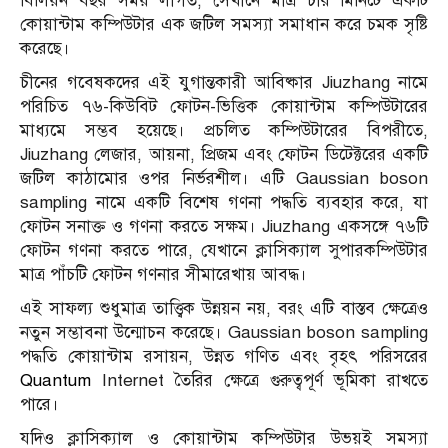
বিলিয়ন বছর সময় লাগত, সেখানে মাত্র চার মিনিটে একটি
কোয়ান্টাম কম্পিউটার এক জটিল সমস্যা সমাধান করে চমক সৃষ্টি
করেছে।
চীনের গবেষকদের এই যুগান্তকারী আবিষ্কার Jiuzhang নামে
পরিচিত ৭৬-কিউবিট ফোটন-ভিত্তিক কোয়ান্টাম কম্পিউটারের
মাধ্যমে সম্ভব হয়েছে। প্রচলিত কম্পিউটারের বিপরীতে,
Jiuzhang লেজার, আয়না, প্রিজম এবং ফোটন ডিটেক্টরের একটি
জটিল কাঠামোর ওপর নির্ভরশীল। এটি Gaussian boson
sampling নামে একটি বিশেষ গণনা পদ্ধতি ব্যবহার করে, যা
ফোটন সনাক্ত ও গণনা করতে সক্ষম। Jiuzhang একসঙ্গে ৭৬টি
ফোটন গণনা করতে পারে, যেখানে ক্লাসিক্যাল সুপারকম্পিউটার
মাত্র পাঁচটি ফোটন গণনার সীমারেখায় আবদ্ধ।
এই সাফল্য শুধুমাত্র তাত্ত্বিক উন্নয়ন নয়, বরং এটি বাস্তব ক্ষেত্রেও
নতুন সম্ভাবনা উন্মোচন করেছে। Gaussian boson sampling
পদ্ধতি কোয়ান্টাম রসায়ন, উন্নত গণিত এবং বৃহৎ পরিসরের
Quantum
Internet তৈরির ক্ষেত্রে গুরুত্বপূর্ণ ভূমিকা রাখতে
পারে।
যদিও ক্লাসিক্যাল ও কোয়ান্টাম কম্পিউটার উভয়ই সমস্যা