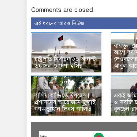
Comments are closed.
এই ধরনের আরও নিউজ
বায়তুল ম
আগে বয়া
রাষ্ট্রপতি নির্বাচন ২০ আগস্ট,
দেওবন্দে
তফসিল ঘোষণা ইসির
আবুল কাস
বালিয়াকান্দিতে উপজেলা
একই জমিত
প্রশাসনের আয়োজনে জুলাই
ও সবজি চা
গণঅভ্যুত্থান দিবস পালিত
বুনছেন র