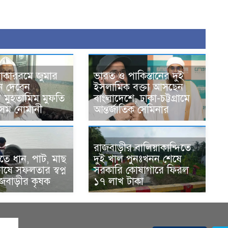
োকাররমে জুমার
ভারত ও পাকিস্তানের দুই
ন দেবেন
ইসলামিক বক্তা আসছেন
র মুহতামিম মুফতি
বাংলাদেশে, ঢাকা-চট্টগ্রামে
েম নোমানী
আন্তর্জাতিক সেমিনার
রাজবাড়ীর বালিয়াকান্দিতে
ে ধান, পাট, মাছ
দুই খাল পুনঃখনন শেষে
ষে সফলতার স্বপ্ন
সরকারি কোষাগারে ফিরল
াজবাড়ীর কৃষক
১৭ লাখ টাকা