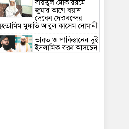
বায়তুল মোকাররমে
জুমার আগে বয়ান
দেবেন দেওবন্দের
মুহতামিম মুফতি আবুল কাসেম নোমানী
ভারত ও পাকিস্তানের দুই
ইসলামিক বক্তা আসছেন
বাংলাদেশে, ঢাকা-
ট্টগ্রামে আন্তর্জাতিক সেমিনার
জীবিত থাকতেই নিজের
‘চল্লিশা’ করলেন বৃদ্ধ,
খেলেন ২ হাজার মানুষ
বালিয়াকান্দিতে
উপজেলা প্রশাসনের
আয়োজনে জুলাই