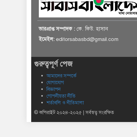
ভারপ্রাপ্ত সম্পাদক :
কে. কিউ. হাসান
ইমেইল:
editorsabasbd@gmail.com
গুরুত্বপূর্ণ পেজ
আমাদের সম্পর্কে
যোগাযোগ
বিজ্ঞাপন
গোপনীয়তা নীতি
শর্তাবলি ও নীতিমালা
© কপিরাইট ২০২৪-২০২৫ | সর্বস্বত্ব সংরক্ষিত