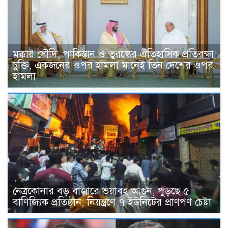
মক্কায় সৌদি, পাকিস্তান ও তুরস্কের ঐতিহাসিক প্রতিরক্ষা
চুক্তি, একজনের ওপর হামলা মানেই তিন দেশের ওপর
হামলা
নেত্রকোনার বড় বাজারে ভয়াবহ আগুন, পুড়ছে ৫
বাণিজ্যিক প্রতিষ্ঠান; নিয়ন্ত্রণে ৭ ইউনিটের প্রাণপণ চেষ্টা