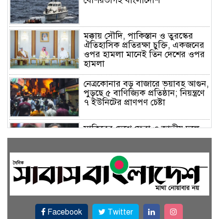
মক্কায় সৌদি, পাকিস্তান ও তুরস্কের
ঐতিহাসিক প্রতিরক্ষা চুক্তি, একজনের
ওপর হামলা মানেই তিন দেশের ওপর
হামলা
নেত্রকোনার বড় বাজারে ভয়াবহ আগুন,
পুড়ছে ৫ বাণিজ্যিক প্রতিষ্ঠান; নিয়ন্ত্রণে
৭ ইউনিটের প্রাণপণ চেষ্টা
সাকিবের দেশে ফেরা ও জাতীয় দলে
ফেরার সম্ভাবনা নেই, ইঙ্গিত ক্রীড়া
প্রতিমন্ত্রীর
ফেসবুকে যুক্ত হলো বিকাশ, সহজ
হলো ডিজিটাল পেমেন্ট
Facebook
Twitter