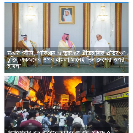
মক্কায় সৌদি, পাকিস্তান ও তুরস্কের ঐতিহাসিক প্রতিরক্ষা
চুক্তি, একজনের ওপর হামলা মানেই তিন দেশের ওপর
হামলা
নেত্রকোনার বড় বাজারে ভয়াবহ আগুন, পুড়ছে ৫