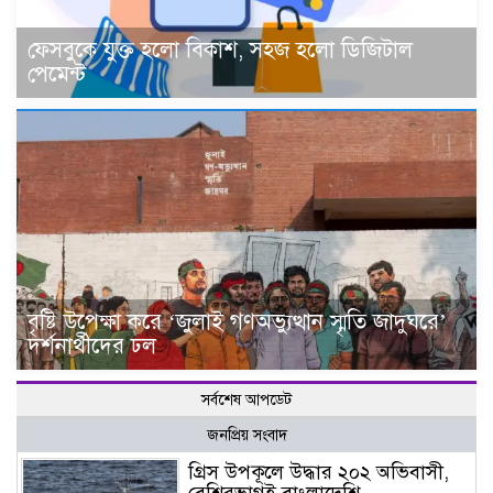
ফেসবুকে যুক্ত হলো বিকাশ, সহজ হলো ডিজিটাল
পেমেন্ট
বৃষ্টি উপেক্ষা করে ‘জুলাই গণঅভ্যুত্থান স্মৃতি জাদুঘরে’
দর্শনার্থীদের ঢল
সর্বশেষ আপডেট
জনপ্রিয় সংবাদ
গ্রিস উপকূলে উদ্ধার ২০২ অভিবাসী,
বেশিরভাগই বাংলাদেশি