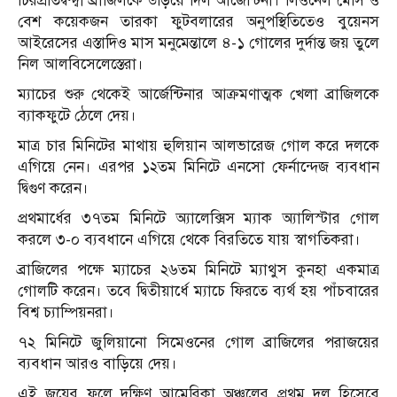
চিরপ্রতিদ্বন্দ্বী ব্রাজিলকে উড়িয়ে দিল আর্জেন্টিনা। লিওনেল মেসি ও
বেশ কয়েকজন তারকা ফুটবলারের অনুপস্থিতিতেও বুয়েনস
আইরেসের এস্তাদিও মাস মনুমেন্তালে ৪-১ গোলের দুর্দান্ত জয় তুলে
নিল আলবিসেলেস্তেরা।
ম্যাচের শুরু থেকেই আর্জেন্টিনার আক্রমণাত্মক খেলা ব্রাজিলকে
ব্যাকফুটে ঠেলে দেয়।
মাত্র চার মিনিটের মাথায় হুলিয়ান আলভারেজ গোল করে দলকে
এগিয়ে নেন। এরপর ১২তম মিনিটে এনসো ফের্নান্দেজ ব্যবধান
দ্বিগুণ করেন।
প্রথমার্ধের ৩৭তম মিনিটে অ্যালেক্সিস ম্যাক অ্যালিস্টার গোল
করলে ৩-০ ব্যবধানে এগিয়ে থেকে বিরতিতে যায় স্বাগতিকরা।
ব্রাজিলের পক্ষে ম্যাচের ২৬তম মিনিটে ম্যাথুস কুনহা একমাত্র
গোলটি করেন। তবে দ্বিতীয়ার্ধে ম্যাচে ফিরতে ব্যর্থ হয় পাঁচবারের
বিশ্ব চ্যাম্পিয়নরা।
৭২ মিনিটে জুলিয়ানো সিমেওনের গোল ব্রাজিলের পরাজয়ের
ব্যবধান আরও বাড়িয়ে দেয়।
এই জয়ের ফলে দক্ষিণ আমেরিকা অঞ্চলের প্রথম দল হিসেবে