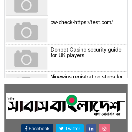
cw-check-https://test.com/
Donbet Casino security guide
for UK players
Ninewins registration steps for
UK players – Quick sign‑up
guide
Nine Wins Casino account
verification guide for UK
players
Facebook
Twitter
NineWin login account