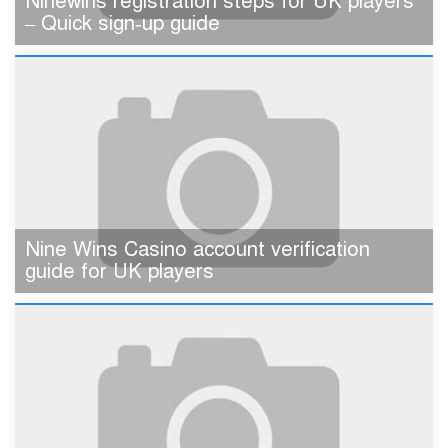
Ninewins registration steps for UK players
– Quick sign‑up guide
Nine Wins Casino account verification
guide for UK players