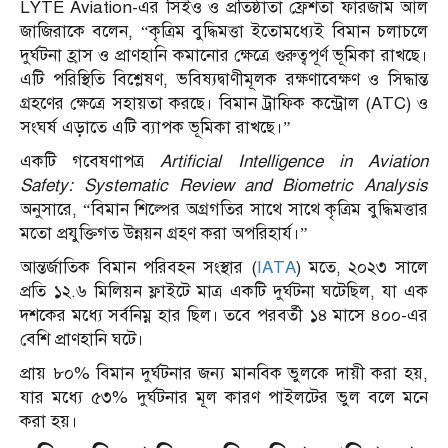
LYTE Aviation-এর সিইও ও প্রতিষ্ঠাতা ফ্রেশতা ফারজাম আল
জাজিরাকে বলেন, “কৃত্রিম বুদ্ধিমত্তা ইতোমধ্যেই বিমান চলাচলে
দুর্ঘটনা হ্রাস ও প্রাণহানি কমানোর ক্ষেত্রে গুরুত্বপূর্ণ ভূমিকা রাখছে।
এটি পরিস্থিতি বিশ্লেষণ, ভবিষ্যদ্বাণীমূলক রক্ষণাবেক্ষণ ও সিদ্ধান্ত
গ্রহণের ক্ষেত্রে সহায়তা করছে। বিমান ট্রাফিক কন্ট্রোল (ATC) ও
সংঘর্ষ এড়াতে এটি ব্যাপক ভূমিকা রাখছে।”
একটি গবেষণাপত্র
Artificial Intelligence in Aviation
Safety: Systematic Review and Biometric Analysis
অনুসারে, “বিমান শিল্পের অগ্রগতির সাথে সাথে কৃত্রিম বুদ্ধিমত্তার
মতো প্রযুক্তিগত উন্নয়ন গ্রহণ করা অপরিহার্য।”
আন্তর্জাতিক বিমান পরিবহন সংস্থার (
IATA
) মতে, ২০২৩ সালে
প্রতি ১২.৬ মিলিয়ন ফ্লাইটে মাত্র একটি দুর্ঘটনা ঘটেছিল, যা এক
দশকের মধ্যে সর্বনিম্ন হার ছিল। তবে পরবর্তী ১৪ মাসে ৪০০-এর
বেশি প্রাণহানি ঘটে।
প্রায় ৮০% বিমান দুর্ঘটনার জন্য মানবিক ভুলকে দায়ী করা হয়,
যার মধ্যে ৫৩% দুর্ঘটনার মূল কারণ পাইলটের ভুল বলে মনে
করা হয়।