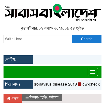
বৃহস্পতিবার, ০৬ অগাস্ট ২০২৬, ০৯:৫৪ পূর্বাহ্ন
Search
নোটিশ:
Toggl
শিরোনামঃ
Coronavirus disease 2019
cw-check-https://
বিজ্ঞান-প্রযুক্তি
,
সর্বশেষ
প্রচ্ছদ