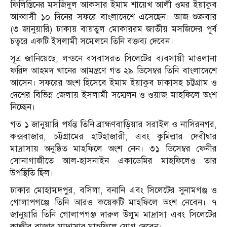
ফিলিস্তিনের মসজিদুল আকসার ইমাম শায়েখ আলী ওমর ইয়াকুব
আব্বাসী ১০ দিনের সফরে বাংলাদেশে এসেছেন। আজ শুক্রবার
(৩ জানুয়ারি) ঢাকায় বায়তুল মোকাররম জাতীয় মসজিদের পূর্ব
চত্বরে একটি ইসলামী সম্মেলনে তিনি বক্তব্য দেবেন।
সূত্র জানিয়েছে, লন্ডনে বসবাসরত সিলেটের ব্যবসায়ী মাওলানা
ফরিদ আহমদ খানের আমন্ত্রণে গত ২৯ ডিসেম্বর তিনি বাংলাদেশে
আসেন। সফরের অংশ হিসেবে ইমাম ইয়াকুব ঢাকাসহ চট্টগ্রাম ও
দেশের বিভিন্ন জেলায় ইসলামী সম্মেলন ও ওয়াজ মাহফিলে অংশ
নিচ্ছেন।
গত ১ জানুয়ারি পর্যন্ত তিনি ব্রাহ্মণবাড়িয়ার সরাইল ও নাসিরনগর,
কক্সবাজার, চট্টগ্রামের হাটহাজারী, এবং কুমিল্লার দেবীদ্বার
মাদ্রাসায় অনুষ্ঠিত মাহফিলে অংশ নেন। ৩১ ডিসেম্বর ফেনীর
সোনাগাজীতে আল-হাসনাইন একাডেমির মাহফিলেও তার
উপস্থিতি ছিল।
ঢাকার মোহাম্মদপুর, বসিলা, বনানি এবং সিলেটের সুনামগঞ্জ ও
গোলাপগঞ্জে তিনি আরও কয়েকটি মাহফিলে অংশ নেবেন। ৭
জানুয়ারি তিনি গোলাপগঞ্জ দারুল উলুম মাদ্রাসা এবং সিলেটের
কাজীর বাজার মাদ্রাসার মাহফিলে যোগ দেবেন।