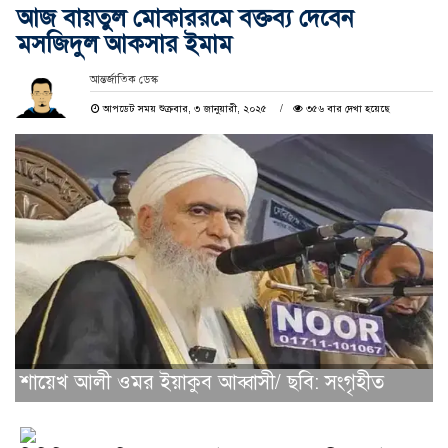
আজ বায়তুল মোকাররমে বক্তব্য দেবেন
মসজিদুল আকসার ইমাম
আন্তর্জাতিক ডেস্ক
আপডেট সময় শুক্রবার, ৩ জানুয়ারী, ২০২৫
৩৫৬ বার দেখা হয়েছে
শায়েখ আলী ওমর ইয়াকুব আব্বাসী/ ছবি: সংগৃহীত