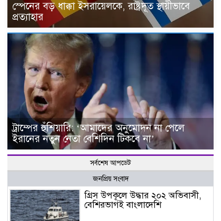
স্পেনের বড় ধাক্কা ইসরায়েলকে, রাষ্ট্রদূত স্থায়ীভাবে
প্রত্যাহার
ট্রাম্পের হুঁশিয়ারি: ‘আমাদের অনুমোদন না পেলে
ইরানের নতুন নেতা বেশিদিন টিকবে না’
সর্বশেষ আপডেট
জনপ্রিয় সংবাদ
গ্রিস উপকূলে উদ্ধার ২০২ অভিবাসী,
বেশিরভাগই বাংলাদেশি