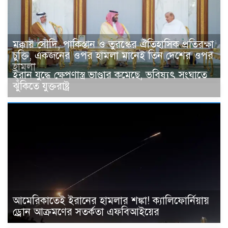
মক্কায় সৌদি, পাকিস্তান ও তুরস্কের ঐতিহাসিক প্রতিরক্ষা
চুক্তি, একজনের ওপর হামলা মানেই তিন দেশের ওপর
হামলা
ইরান যুদ্ধে ক্ষেপণাস্ত্র ভাণ্ডার কমেছে, ভবিষ্যৎ সংঘাতে
ঝুঁকিতে যুক্তরাষ্ট্র
আমেরিকাতেই ইরানের হামলার শঙ্কা! ক্যালিফোর্নিয়ায়
ড্রোন আক্রমণের সতর্কতা এফবিআইয়ের