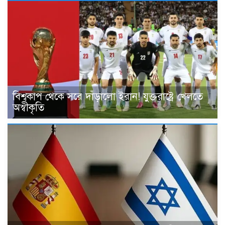
বিশ্বকাপ থেকে সরে দাঁড়ালো ইরান! যুক্তরাষ্ট্রে খেলতে
অস্বীকৃতি