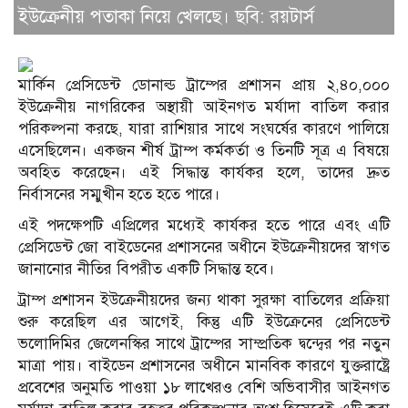
ইউক্রেনীয় পতাকা নিয়ে খেলছে। ছবি: রয়টার্স
মার্কিন প্রেসিডেন্ট ডোনাল্ড ট্রাম্পের প্রশাসন প্রায় ২,৪০,০০০
ইউক্রেনীয় নাগরিকের অস্থায়ী আইনগত মর্যাদা বাতিল করার
পরিকল্পনা করছে, যারা রাশিয়ার সাথে সংঘর্ষের কারণে পালিয়ে
এসেছিলেন। একজন শীর্ষ ট্রাম্প কর্মকর্তা ও তিনটি সূত্র এ বিষয়ে
অবহিত করেছেন। এই সিদ্ধান্ত কার্যকর হলে, তাদের দ্রুত
নির্বাসনের সম্মুখীন হতে হতে পারে।
এই পদক্ষেপটি এপ্রিলের মধ্যেই কার্যকর হতে পারে এবং এটি
প্রেসিডেন্ট জো বাইডেনের প্রশাসনের অধীনে ইউক্রেনীয়দের স্বাগত
জানানোর নীতির বিপরীত একটি সিদ্ধান্ত হবে।
ট্রাম্প প্রশাসন ইউক্রেনীয়দের জন্য থাকা সুরক্ষা বাতিলের প্রক্রিয়া
শুরু করেছিল এর আগেই, কিন্তু এটি ইউক্রেনের প্রেসিডেন্ট
ভলোদিমির জেলেনস্কির সাথে ট্রাম্পের সাম্প্রতিক দ্বন্দ্বের পর নতুন
মাত্রা পায়। বাইডেন প্রশাসনের অধীনে মানবিক কারণে যুক্তরাষ্ট্রে
প্রবেশের অনুমতি পাওয়া ১৮ লাখেরও বেশি অভিবাসীর আইনগত