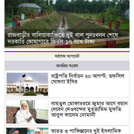
রাজবাড়ীর বালিয়াকান্দিতে দুই খাল পুনঃখনন শেষে
সরকারি কোষাগারে ফিরল ১৭ লাখ টাকা
সর্বশেষ আপডেট
জনপ্রিয় সংবাদ
রাষ্ট্রপতি নির্বাচন ২০ আগস্ট, তফসিল
ঘোষণা ইসির
বায়তুল মোকাররমে জুমার আগে বয়ান
দেবেন দেওবন্দের মুহতামিম মুফতি
আবুল কাসেম নোমানী
ভারত ও পাকিস্তানের দুই ইসলামিক