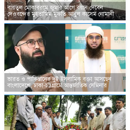
বায়তুল মোকাররমে জুমার আগে বয়ান দেবেন
দেওবন্দের মুহতামিম মুফতি আবুল কাসেম নোমানী
ভারত ও পাকিস্তানের দুই ইসলামিক বক্তা আসছেন
বাংলাদেশে, ঢাকা-চট্টগ্রামে আন্তর্জাতিক সেমিনার