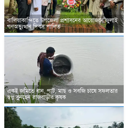
বালিয়াকান্দিতে উপজেলা প্রশাসনের আয়োজনে জুলাই
গণঅভ্যুত্থান দিবস পালিত
একই জমিতে ধান, পাট, মাছ ও সবজি চাষে সফলতার
স্বপ্ন বুনছেন রাজবাড়ীর কৃষক