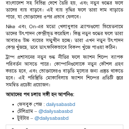
বাংলাদেশ সহ বিভিন্ন দেশে তৈরি হয়, এবং নতুন শুল্কের ফলে
তাদের ব্যয় বাড়বে।
এই ব্যয় বৃদ্ধির ফলে তারা দাম বাড়াতে
পারে, যা ভোক্তাদের ওপর প্রভাব ফেলবে।
Nike এবং On-এর মতো খেলাধুলার ব্র্যান্ডগুলো ভিয়েতনামে
তাদের উৎপাদন কেন্দ্রীভূত করেছিল।
কিন্তু নতুন শুল্কের ফলে তারা
আবারও উচ্চ ব্যয়ের সম্মুখীন হচ্ছে।
তারা এখন নতুন উৎপাদন
কেন্দ্র খুঁজছে, তবে তাৎক্ষণিকভাবে বিকল্প খুঁজে পাওয়া কঠিন।
ট্রাম্প প্রশাসনের নতুন শুল্ক নীতির ফলে ফ্যাশন শিল্পে ব্যাপক
পরিবর্তন আসতে পারে।
কোম্পানিগুলোকে নতুন কৌশল গ্রহণ
করতে হবে, এবং ভোক্তাদেরও বাড়তি মূল্যের জন্য প্রস্তুত থাকতে
হবে।
এই পরিস্থিতি মোকাবিলায় ফ্যাশন শিল্পের প্রতিটি স্তরে
সমন্বিত প্রচেষ্টা প্রয়োজন।
আমাদের পথ চলায় সঙ্গী হন আপনিও:
ফেসবুক পেজ :
dailysabasbd
টেলিগ্রাম –
@dailysabasbd
টুইটার –
@dailysabasbd