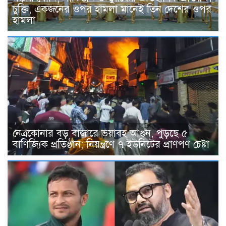
চুক্তি, একজনের ওপর হামলা মানেই তিন দেশের ওপর
হামলা
নেত্রকোনার বড় বাজারে ভয়াবহ আগুন, পুড়ছে ৫
বাণিজ্যিক প্রতিষ্ঠান; নিয়ন্ত্রণে ৭ ইউনিটের প্রাণপণ চেষ্টা