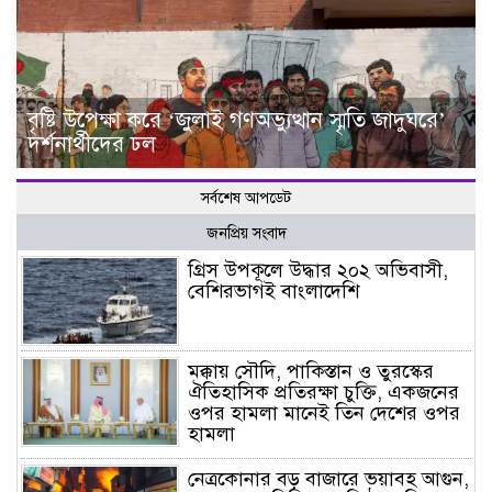
বৃষ্টি উপেক্ষা করে ‘জুলাই গণঅভ্যুত্থান স্মৃতি জাদুঘরে’
দর্শনার্থীদের ঢল
সর্বশেষ আপডেট
জনপ্রিয় সংবাদ
গ্রিস উপকূলে উদ্ধার ২০২ অভিবাসী,
বেশিরভাগই বাংলাদেশি
মক্কায় সৌদি, পাকিস্তান ও তুরস্কের
ঐতিহাসিক প্রতিরক্ষা চুক্তি, একজনের
ওপর হামলা মানেই তিন দেশের ওপর
হামলা
নেত্রকোনার বড় বাজারে ভয়াবহ আগুন,