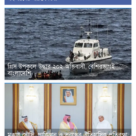
গ্রিস উপকূলে উদ্ধার ২০২ অভিবাসী, বেশিরভাগই
বাংলাদেশি
মক্কায় সৌদি, পাকিস্তান ও তুরস্কের ঐতিহাসিক প্রতিরক্ষা