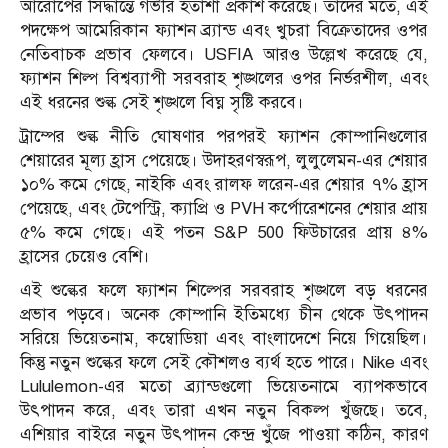
আরোপের সিদ্ধান্তে গভীর হতাশা প্রকাশ করেছে।
তাদের মতে, এই
পদক্ষেপ আমেরিকান ফ্যাশন ব্র্যান্ড এবং খুচরা বিক্রেতাদের ওপর
নেতিবাচক প্রভাব ফেলবে।
USFIA আরও উল্লেখ করেছে যে,
ফ্যাশন শিল্প বিশ্বব্যাপী সরবরাহ শৃঙ্খলের ওপর নির্ভরশীল, এবং
এই ধরনের শুল্ক সেই শৃঙ্খলে বিঘ্ন সৃষ্টি করবে।
​
ট্রাম্পের শুল্ক নীতি ঘোষণার পরপরই ফ্যাশন কোম্পানিগুলোর
শেয়ারের মূল্য হ্রাস পেয়েছে।
উদাহরণস্বরূপ, লুলুলেমন-এর শেয়ার
১০% কমে গেছে, নাইকি এবং রালফ লরেন-এর শেয়ার ৭% হ্রাস
পেয়েছে, এবং টেপেস্ট্রি, ক্যাপ্রি ও PVH কর্পোরেশনের শেয়ার প্রায়
৫% কমে গেছে।
এই পতন S&P 500 ফিউচারের প্রায় ৪%
হ্রাসের চেয়েও বেশি।
এই শুল্কের ফলে ফ্যাশন শিল্পের সরবরাহ শৃঙ্খলে বড় ধরনের
প্রভাব পড়বে।
অনেক কোম্পানি ইতিমধ্যে চীন থেকে উৎপাদন
সরিয়ে ভিয়েতনাম, কম্বোডিয়া এবং বাংলাদেশে নিয়ে গিয়েছিল।
কিন্তু নতুন শুল্কের ফলে সেই কৌশলও ব্যর্থ হতে পারে।
Nike এবং
Lululemon-এর মতো ব্র্যান্ডগুলো ভিয়েতনামে ব্যাপকভাবে
উৎপাদন করে, এবং তারা এখন নতুন বিকল্প খুঁজছে।
তবে,
এশিয়ার বাইরে নতুন উৎপাদন কেন্দ্র খুঁজে পাওয়া কঠিন, কারণ