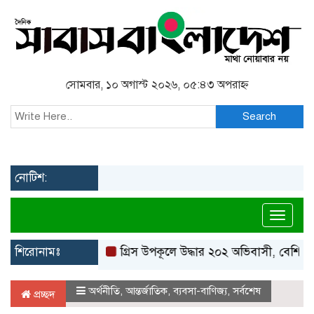
সোমবার, ১০ অগাস্ট ২০২৬, ০৫:৪৩ অপরাহ্ন
Search
নোটিশ:
Toggl
শিরোনামঃ
গ্রিস উপকূলে উদ্ধার ২০২ অভিবাসী, বেশিরভাগই বা
অর্থনীতি
,
আন্তর্জাতিক
,
ব্যবসা-বাণিজ্য
,
সর্বশেষ
প্রচ্ছদ