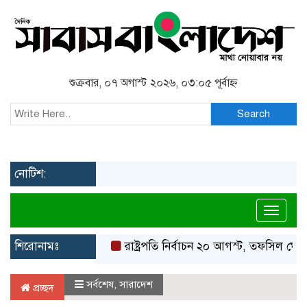
শুক্রবার, ০৭ অগাস্ট ২০২৬, ০৩:০৫ পূর্বাহ্ন
Search
নোটিশ:
Toggl
শিরোনামঃ
রাষ্ট্রপতি নির্বাচন ২০ আগস্ট, তফসিল ঘোষণা ইস
সর্বশেষ
,
সারাদেশ
প্রচ্ছদ