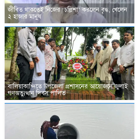
জীবিত থাকতেই নিজের ‘চল্লিশা’ করলেন বৃদ্ধ, খেলেন
২ হাজার মানুষ
বালিয়াকান্দিতে উপজেলা প্রশাসনের আয়োজনে জুলাই
গণঅভ্যুত্থান দিবস পালিত