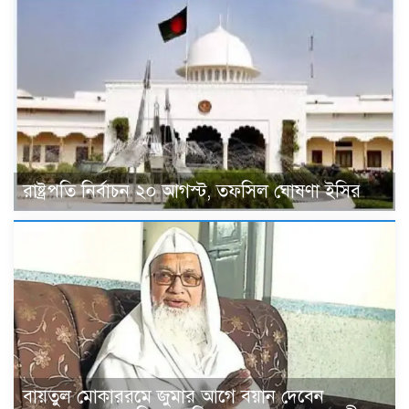
রাষ্ট্রপতি নির্বাচন ২০ আগস্ট, তফসিল ঘোষণা ইসির
বায়তুল মোকাররমে জুমার আগে বয়ান দেবেন