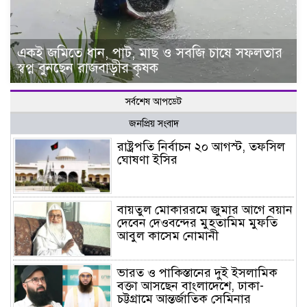
একই জমিতে ধান, পাট, মাছ ও সবজি চাষে সফলতার
স্বপ্ন বুনছেন রাজবাড়ীর কৃষক
সর্বশেষ আপডেট
জনপ্রিয় সংবাদ
রাষ্ট্রপতি নির্বাচন ২০ আগস্ট, তফসিল
ঘোষণা ইসির
বায়তুল মোকাররমে জুমার আগে বয়ান
দেবেন দেওবন্দের মুহতামিম মুফতি
আবুল কাসেম নোমানী
ভারত ও পাকিস্তানের দুই ইসলামিক
বক্তা আসছেন বাংলাদেশে, ঢাকা-
চট্টগ্রামে আন্তর্জাতিক সেমিনার