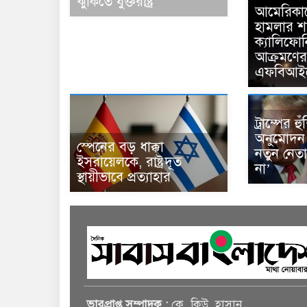
ঝুঁকিতে যুক্তরাষ্ট্র
আমেরিকা
হামলার শঙ্
ক্যালিফোর্
আক্রমণের
এফবিআই
ট্রাম্পের 
অনুমোদন 
স্পেনের বড় ধাক্কা
নতুন নেত
ইসরায়েলকে, রাষ্ট্রদূত
না’
স্থায়ীভাবে প্রত্যাহার
ভারপ্রাপ্ত সম্পাদক :
কে. কিউ. হাসান