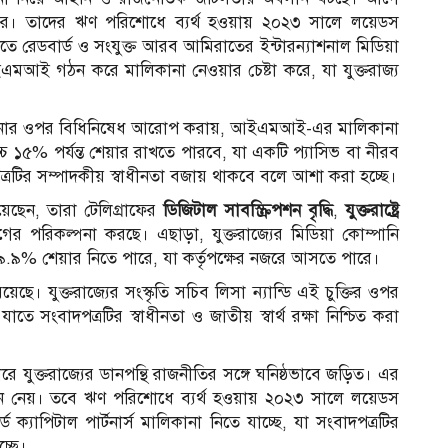
ার।
তাদের ঋণ পরিশোধে ব্যর্থ হওয়ায় ২০২৩ সালে লয়েডস
ীতে রেডবার্ড ও সংযুক্ত আরব আমিরাতের ইন্টারন্যাশনাল মিডিয়া
আই গঠন করে মালিকানা নেওয়ার চেষ্টা করে, যা যুক্তরাজ্য
মালিকানার ওপর বিধিনিষেধ আরোপ করায়, আইএমআই-এর মালিকানা
্চ ১৫% পর্যন্ত শেয়ার রাখতে পারবে, যা একটি প্যাসিভ বা নীরব
রটির সম্পাদকীয় স্বাধীনতা বজায় থাকবে বলে আশা করা হচ্ছে।
িয়েছেন, তারা টেলিগ্রাফের
ডিজিটাল সাবস্ক্রিপশন বৃদ্ধি
,
যুক্তরাষ্ট্রে
গের পরিকল্পনা করছে।
এছাড়া, যুক্তরাজ্যের মিডিয়া কোম্পানি
য় ৯.৯% শেয়ার নিতে পারে, যা কর্তৃপক্ষের নজরে আসতে পারে।
রয়েছে।
যুক্তরাজ্যের সংস্কৃতি সচিব লিসা ন্যান্ডি এই চুক্তির ওপর
তে সংবাদপত্রটির স্বাধীনতা ও জাতীয় স্বার্থ রক্ষা নিশ্চিত করা
ধরে যুক্তরাজ্যের ডানপন্থি রাজনীতির সঙ্গে ঘনিষ্ঠভাবে জড়িত।
এর
আ
 নেয়।
তবে ঋণ পরিশোধে ব্যর্থ হওয়ায় ২০২৩ সালে লয়েডস
্ড ক্যাপিটাল পার্টনার্স মালিকানা নিতে যাচ্ছে, যা সংবাদপত্রটির
্ছে।