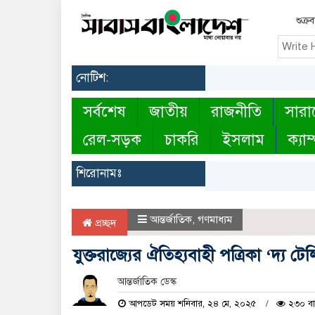
শুক্র
নোটিশ:
সর্বশেষ
জাতীয়
রাজনীতি
সারা
রেল-সড়ক
চাকরি
ইসলাম
ক্যাম
শিরোনামঃ
আন্তর্জাতিক
,
গণমাধ্যম
প্রচ্ছদ
যুক্তরাজ্যের ঐতিহ্যবাহী পত্রিকা ‘দ্য টেলি
আন্তর্জাতিক ডেস্ক
আপডেট সময় শনিবার, ২৪ মে, ২০২৫
২৩০ বা