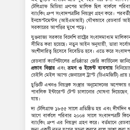
টেলিগ্রাফ মিডিয়া গ্রুপের মালিক ছিল বার্কলে পরিব
ব্যাংকিং গ্রুপ সংবাদপত্রটির নিয়ন্ত্রণ গ্রহণ করে।
পরবর্ত
ইনভেস্টমেন্টস (আইএমআই) যৌথভাবে রেডবার্ড আইএম
সরকারের আপত্তির মুখে পড়ে।
যুক্তরাজ্য সরকার বিদেশি রাষ্ট্রের সংবাদমাধ্যম 
সীমিত করা হয়েছে।
নতুন আইন অনুযায়ী, তারা সর্বোচ
অংশীদারিত্ব হিসেবে বিবেচিত হবে।
এতে করে সংবাদপত্
রেডবার্ড ক্যাপিটালের প্রতিষ্ঠাতা জেরি কার্ডিনেল জান
প্রভাব বিস্তার
এবং
ভ্রমণ ও ইভেন্ট ব্যবসায়
বিনিয়ো
ডেইলি মেইল অ্যান্ড জেনারেল ট্রাস্ট (ডিএমজিটি) প্রা
চুক্তিটি এখনও নিয়ন্ত্রক সংস্থার অনুমোদনের অপেক্ষায় 
পাবলিক ইন্টারেস্ট টেস্ট চালানোর ঘোষণা দিয়েছেন, যা
যায়।
দ্য টেলিগ্রাফ ১৮৫৫ সালে প্রতিষ্ঠিত হয় এবং দীর্ঘদিন 
আগে বার্কলে পরিবার ২০০৪ সালে সংবাদপত্রটি কিনে
ব্যাংকিং গ্রুপ এর নিয়ন্ত্রণ গ্রহণ করে।
বর্তমানে রেডবার
জন্য একটি নতুন যুগের সূচনা করবে বলে আশা করা হচ