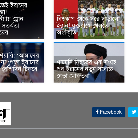
তেই ইরানের
কা!
নিয়ায় ড্রোন
বিশ্বকাপ থেকে সরে দাঁড়ালো
 সতর্কতা
ইরান! যুক্তরাষ্ট্রে খেলতে
য়ের
অস্বীকৃতি
হুঁশিয়ারি: ‘আমাদের
না পেলে ইরানের
খামেনি নিহতের এক সপ্তাহ
া বেশিদিন টিকবে
পর ইরানের নতুন সর্বোচ্চ
নেতা মোজতবা
Facebook