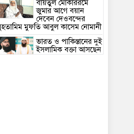
বায়তুল মোকাররমে
জুমার আগে বয়ান
দেবেন দেওবন্দের
মুহতামিম মুফতি আবুল কাসেম নোমানী
ভারত ও পাকিস্তানের দুই
ইসলামিক বক্তা আসছেন
বাংলাদেশে, ঢাকা-
ট্টগ্রামে আন্তর্জাতিক সেমিনার
জীবিত থাকতেই নিজের
‘চল্লিশা’ করলেন বৃদ্ধ,
খেলেন ২ হাজার মানুষ
বালিয়াকান্দিতে
উপজেলা প্রশাসনের
আয়োজনে জুলাই