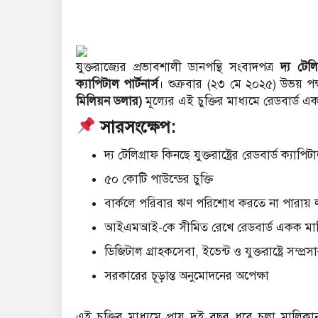
যুক্তরাজ্যের প্রভাবশালী ডানপন্থি সংবাদপত্র
দ্য টেলি
ক্যাপিটাল পার্টনার্স
।
শুক্রবার (২৩ মে ২০২৫) উভয় প
মিলিয়ন ডলার)
মূল্যের এই চুক্তির মাধ্যমে রেডবার্ড 
সারসংক্ষেপ:
দ্য টেলিগ্রাফ কিনছে যুক্তরাষ্ট্রের রেডবার্ড ক্যাপিট
৫০ কোটি পাউন্ডের চুক্তি
বার্কলে পরিবার ঋণ পরিশোধ করতে না পারায় 
আইএমআই-কে সীমিত রেখে রেডবার্ড একক মাল
ডিজিটাল গ্রাহকসেবা, ইভেন্ট ও যুক্তরাষ্ট্রে সম্প্
সরকারের চূড়ান্ত অনুমোদনের অপেক্ষা
এই চুক্তির মাধ্যমে প্রায় দুই বছর ধরে চলা মা