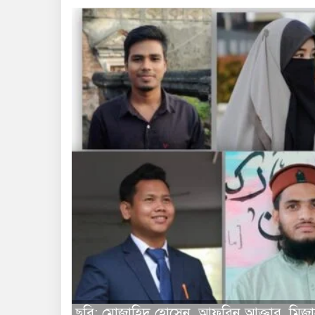
ছবি: মোজাহিদ হোসেন, আফরিন আক্তার, মিজানুর 