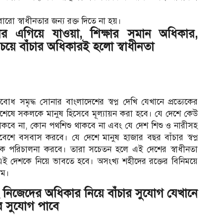
রো স্বাধীনতার জন্য রক্ত দিতে না হয়।
ের এগিয়ে যাওয়া, শিক্ষার সমান অধিকার,
চয়ে বাঁচার অধিকার‌ই হলো স্বাধীনতা
ল্যবোধ সমৃদ্ধ সোনার বাংলাদেশের স্বপ্ন দেখি যেখানে প্রত্যেকের
র্বিশেষে সকলকে মানুষ হিসেবে মূল্যায়ন করা হবে। যে দেশে কেউ
 থাকবে না, কোন পথশিশু থাকবে না এবং যে দেশ শিশু ও নারীসহ
িবেশে বসবাস করবে। যে দেশে মানুষ হাজার বছর বাঁচার স্বপ্ন
শকে পরিচালনা করবে। তারা সচেতন হলে এই দেশের স্বাধীনতা
ই দেশকে নিয়ে ভাবতে হবে। অসংখ্য শহীদের রক্তের বিনিময়ে
রাম।
এবং নিজেদের অধিকার নিয়ে বাঁচার সুযোগ যেখানে
ার সুযোগ পাবে