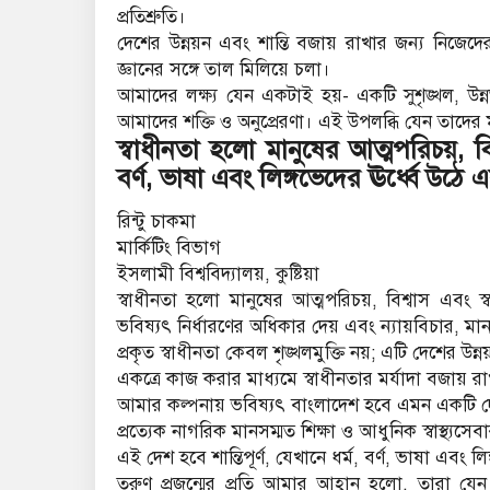
প্রতিশ্রুতি।
দেশের উন্নয়ন এবং শান্তি বজায় রাখার জন্য নিজেদে
জ্ঞানের সঙ্গে তাল মিলিয়ে চলা।
আমাদের লক্ষ্য যেন একটাই হয়- একটি সুশৃঙ্খল, উন্
আমাদের শক্তি ও অনুপ্রেরণা। এই উপলব্ধি যেন তাদের ম
স্বাধীনতা হলো মানুষের আত্মপরিচয়, বিশ্
বর্ণ, ভাষা এবং লিঙ্গভেদের ঊর্ধ্বে উঠে
রিন্টু চাকমা
মার্কিটিং বিভাগ
ইসলামী বিশ্ববিদ্যালয়, কুষ্টিয়া
স্বাধীনতা হলো মানুষের আত্মপরিচয়, বিশ্বাস এবং স্ব
ভবিষ্যৎ নির্ধারণের অধিকার দেয় এবং ন্যায়বিচার, ম
প্রকৃত স্বাধীনতা কেবল শৃঙ্খলমুক্তি নয়; এটি দেশের উন্
একত্রে কাজ করার মাধ্যমে স্বাধীনতার মর্যাদা বজায় র
আমার কল্পনায় ভবিষ্যৎ বাংলাদেশ হবে এমন একটি দেশ, 
প্রত্যেক নাগরিক মানসম্মত শিক্ষা ও আধুনিক স্বাস্থ্যসে
এই দেশ হবে শান্তিপূর্ণ, যেখানে ধর্ম, বর্ণ, ভাষা এবং 
তরুণ প্রজন্মের প্রতি আমার আহ্বান হলো, তারা যেন 