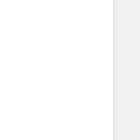
Donbet Casino
Security Guide