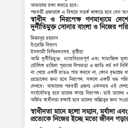
আমাদের রক্ষা করতে হবে।
পরবর্তী প্রজন্মকে এ বিষয়ে সতর্ক থাকতে হবে যেন আবা
স্বাধীন ও নিরপেক্ষ গণমাধ্যমে দেশ
দুর্নীতিমুক্ত সোনার বাংলা ও নিজের পরি
মিজানুর রহমান
ইংরেজি বিভাগ
ইসলামী বিশ্বিবদ্যালয়, কুষ্টিয়া
আমি দুর্নীতিমুক্ত, ন্যায়বিচারপূর্ণ এবং সামাজিক মূ
মৌলিক চাহিদা পূরণের নিশ্চয়তা ও জাতি ধর্ম বর্ণ নি
না খেয়ে একটি রাত‌ও পার করবে না, কোন বৃদ্ধাশ্রম
প্রত্যেকের জন্য হবে নিরাপদ, সকলে একটি শুদ্ধ পর
দেখবে। আমাদের পরবর্তী প্রজন্ম‌ একসময় এই দে
সার্বভৌমত্ব হবে তাদের কাছে নিরাপদ। তাই তাদের এ
অর্জিত স্বাধীনতা রক্ষাই হবে তাদের অস্তিত্বের জন্য সংগ্
স্বাধীনতা মানে হলো সম্মান, মর্যাদা 
প্রত্যেকে নিজের ইচ্ছে মতো জীবন গড়