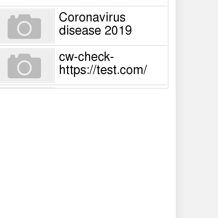
Coronavirus
disease 2019
cw-check-
https://test.com/
Donbet Casino
security guide for
UK players
Ninewins
registration steps
for UK players –
Quick sign‑up guide
Nine Wins Casino