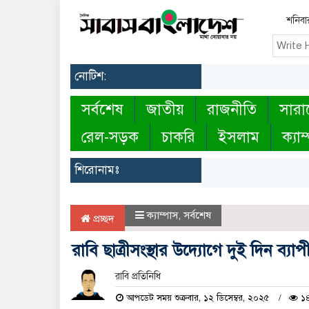
শনিবা
নোটিশ:
সর্বশেষ
জাতীয়
রাজনীতি
সারা
রেল-সড়ক
চাকরি
ইসলাম
ক্যাম
শিরোনামঃ
ক্যাম্পাস
,
সর্বশেষ
প্রচ্ছদ
রাবি ছাত্রীসংস্থার উদ্যোগে দুই দিন ব্যাপ
রাবি প্রতিনিধি
আপডেট সময় শুক্রবার, ১২ ডিসেম্বর, ২০২৫
১৪