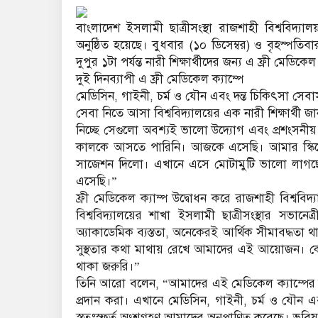
বাংলাদেশ ইসলামী ছাত্রীসংস্থা রাজশাহী বিশ্ববিদ্যা
অনুষ্ঠিত হয়েছে। বুধবার (১০ ডিসেম্বর) ও বৃহস্পতিব
দুপুর ১টা পর্যন্ত নারী শিক্ষার্থীদের জন্য এ ফ্রী মেড
দুই দিনব্যাপী এ ফ্রী মেডিকেল ক্যাম্পে
মেডিসিন, গাইনী, চর্ম ও যৌন এবং দন্ত চিকিৎসা সে
সেবা নিতে আসা বিশ্ববিদ্যালয়ের এক নারী শিক্ষার্থী 
নিচ্ছে সেগুলো অবশ্যই ভালো উদ্যোগ এবং প্রশংসনীয়। 
কালকে আসতে পারিনি। আজকে এসেছি। আমার স্কিনে
সাজেশন দিলো। এখানে এসে মোটামুটি ভালো লাগছে৷
এসেছি।”
ফ্রী মেডিকেল ক্যাম্প উদ্বোধন করে রাজশাহী বিশ্ববিদ্
বিশ্ববিদ্যালয়ের শাখা ইসলামী ছাত্রীসংস্থার সভানেত্
অ্যাকাডেমিক ব্যস্ততা, অনেকেরই আর্থিক সীমাবদ্ধতা
সুস্থতার কথা মাথায় রেখে আমাদের এই আয়োজন। কেননা
থাকা জরুরি।”
তিনি আরো বলেন, “আমাদের এই মেডিকেল ক্যাম্পের উদ্
প্রদান করা। এখানে মেডিসিন, গাইনী, চর্ম ও যৌন এবং
স্বতঃস্ফূর্ত অংশগ্রহণ আমাদের অনুপ্রাণিত করেছে। ভবি