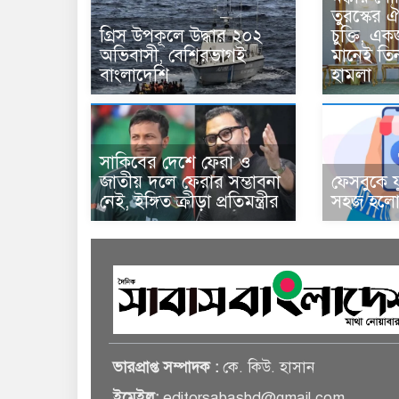
তুরস্কের ঐ
গ্রিস উপকূলে উদ্ধার ২০২
চুক্তি, 
অভিবাসী, বেশিরভাগই
মানেই তি
বাংলাদেশি
হামলা
সাকিবের দেশে ফেরা ও
জাতীয় দলে ফেরার সম্ভাবনা
ফেসবুকে য
নেই, ইঙ্গিত ক্রীড়া প্রতিমন্ত্রীর
সহজ হলো 
ভারপ্রাপ্ত সম্পাদক :
কে. কিউ. হাসান
ইমেইল:
editorsabasbd@gmail.com