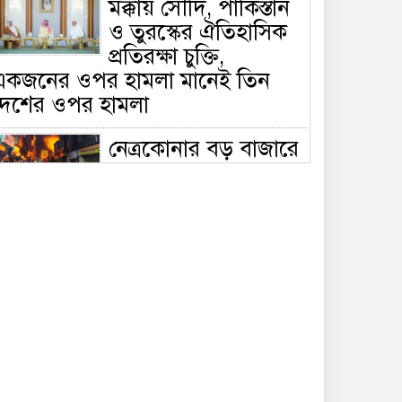
মক্কায় সৌদি, পাকিস্তান
ও তুরস্কের ঐতিহাসিক
প্রতিরক্ষা চুক্তি,
একজনের ওপর হামলা মানেই তিন
দেশের ওপর হামলা
নেত্রকোনার বড় বাজারে
ভয়াবহ আগুন, পুড়ছে ৫
বাণিজ্যিক প্রতিষ্ঠান;
িয়ন্ত্রণে ৭ ইউনিটের প্রাণপণ চেষ্টা
সাকিবের দেশে ফেরা ও
জাতীয় দলে ফেরার
সম্ভাবনা নেই, ইঙ্গিত
্রীড়া প্রতিমন্ত্রীর
ফেসবুকে যুক্ত হলো