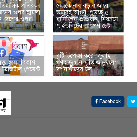
তিহাসিক প্রতিরক্ষা
নেত্রকোনার বড় বাজারে
একজনের ওপর হামলা
ভয়াবহ আগুন, পুড়ছে ৫
ন দেশের ওপর
বাণিজ্যিক প্রতিষ্ঠান; নিয়ন্ত্রণে
৭ ইউনিটের প্রাণপণ চেষ্টা
বৃষ্টি উপেক্ষা করে ‘জুলাই
ুক্ত হলো বিকাশ,
গণঅভ্যুত্থান স্মৃতি জাদুঘরে’
ডিজিটাল পেমেন্ট
দর্শনার্থীদের ঢল
Facebook