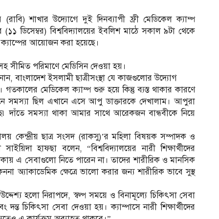
লয় (রাবি) শাখার উদ্যোগে দুই দিনব্যাপী ফ্রী মেডিকেল ক্যাম্প
ার (১১ ডিসেম্বর) বিশ্ববিদ্যালয়ের ইবলিশ মাঠে সকাল ৯টা থেকে
িকেল ক্যাম্পের আয়োজন করা হয়েছে।
বাসহ সীমিত পরিমাণে মেডিসিন দেওয়া হয়।
জানান, বাংলাদেশ ইসলামী ছাত্রীসংস্থা যে কাজগুলোর উদ্যোগ
গতকালের মেডিকেল ক্যাম্প শুরু হয়ে কিন্তু ব্যস্ত থাকার কারণে
 সমস্যা ছিল এখানে এসে আপু ডাক্তারকে দেখালাম। আপুরা
 দাঁতে সমস্যা থাকা আমার সাথে আরেকজন বান্ধবীকে নিয়ে
যালয় কেন্দ্রীয় ছাত্র সংসদ (রাকসু)’র মহিলা বিষয়ক সম্পাদক ও
রী সাইয়িদা হাফছা বলেন, “বিশ্ববিদ্যালয়ের নারী শিক্ষার্থীদের
 থাকায় এ সেবাগুলো নিতে পারেন না। তাদের শারীরিক ও মানসিক
 অ্যাকাডেমিক ক্ষেত্রে ভালো করার জন্য শারীরিক ভাবে সুস্থ
স
দেশ্য হলো নিরাপদে, স্বল্প সময়ে ও বিনামূল্যে চিকিৎসা সেবা
 দন্ত চিকিৎসা সেবা দেওয়া হয়। ক্যাম্পাসে নারী শিক্ষার্থীদের
ষ্যতেও এ কার্যক্রম অব্যাহত থাকবে।”