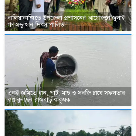
বালিয়াকান্দিতে উপজেলা প্রশাসনের আয়োজনে জুলাই
গণঅভ্যুত্থান দিবস পালিত
একই জমিতে ধান, পাট, মাছ ও সবজি চাষে সফলতার
স্বপ্ন বুনছেন রাজবাড়ীর কৃষক