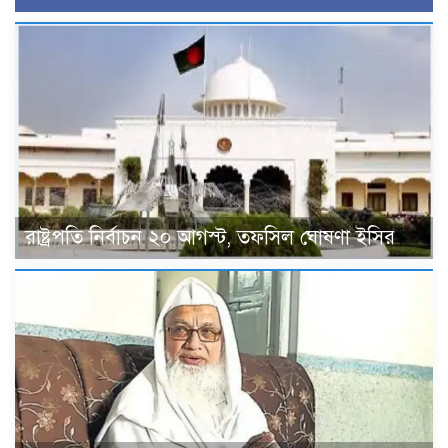
রাষ্ট্রপতি নির্বাচন ২০ আগস্ট, তফসিল ঘোষণা ইসির