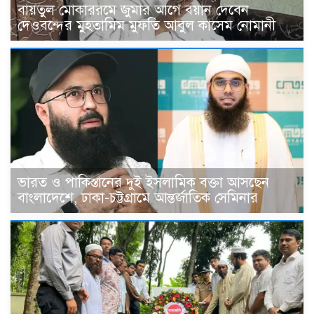
বায়তুল মোকাররমে জুমার আগে বয়ান দেবেন
দেওবন্দের মুহতামিম মুফতি আবুল কাসেম নোমানী
ভারত ও পাকিস্তানের দুই ইসলামিক বক্তা আসছেন
বাংলাদেশে, ঢাকা-চট্টগ্রামে আন্তর্জাতিক সেমিনার