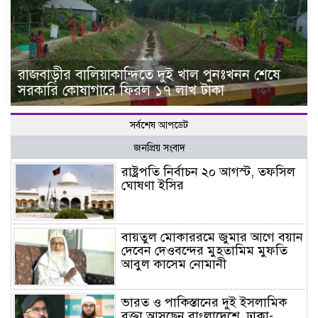
রাজবাড়ীর বালিয়াকান্দিতে দুই খাল পুনঃখনন শেষে
সরকারি কোষাগারে ফিরল ১৭ লাখ টাকা
সর্বশেষ আপডেট
জনপ্রিয় সংবাদ
রাষ্ট্রপতি নির্বাচন ২০ আগস্ট, তফসিল
ঘোষণা ইসির
বায়তুল মোকাররমে জুমার আগে বয়ান
দেবেন দেওবন্দের মুহতামিম মুফতি
আবুল কাসেম নোমানী
ভারত ও পাকিস্তানের দুই ইসলামিক
বক্তা আসছেন বাংলাদেশে, ঢাকা-