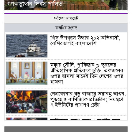
গণঅভ্যুত্থান দিবস পালিত
সর্বশেষ আপডেট
জনপ্রিয় সংবাদ
গ্রিস উপকূলে উদ্ধার ২০২ অভিবাসী,
বেশিরভাগই বাংলাদেশি
মক্কায় সৌদি, পাকিস্তান ও তুরস্কের
ঐতিহাসিক প্রতিরক্ষা চুক্তি, একজনের
ওপর হামলা মানেই তিন দেশের ওপর
হামলা
নেত্রকোনার বড় বাজারে ভয়াবহ আগুন,
পুড়ছে ৫ বাণিজ্যিক প্রতিষ্ঠান; নিয়ন্ত্রণে
৭ ইউনিটের প্রাণপণ চেষ্টা
সাকিবের দেশে ফেরা ও জাতীয় দলে
ফেরার সম্ভাবনা নেই, ইঙ্গিত ক্রীড়া