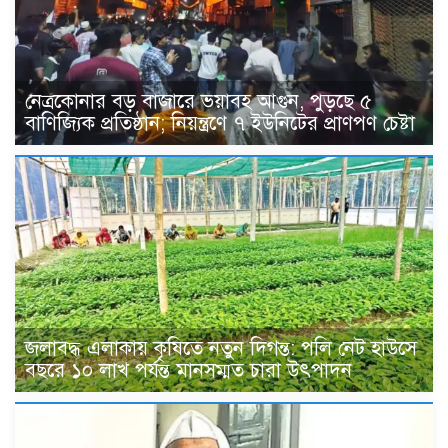
নেত্রকোনার বড় বাজারে ভয়াবহ আগুন, পুড়ছে ৫
বাণিজ্যিক প্রতিষ্ঠান; নিয়ন্ত্রণে ৭ ইউনিটের প্রাণপণ চেষ্টা
জলাবদ্ধ এলাকায় কৃষিতে নতুন দিগন্ত: পলি নেট হাউসে
বছরে ১০ লাখ পর্যন্ত মানসম্মত চারা উৎপাদন