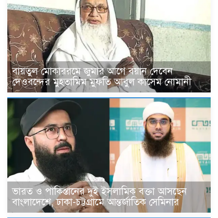
বায়তুল মোকাররমে জুমার আগে বয়ান দেবেন
দেওবন্দের মুহতামিম মুফতি আবুল কাসেম নোমানী
ভারত ও পাকিস্তানের দুই ইসলামিক বক্তা আসছেন
বাংলাদেশে, ঢাকা-চট্টগ্রামে আন্তর্জাতিক সেমিনার