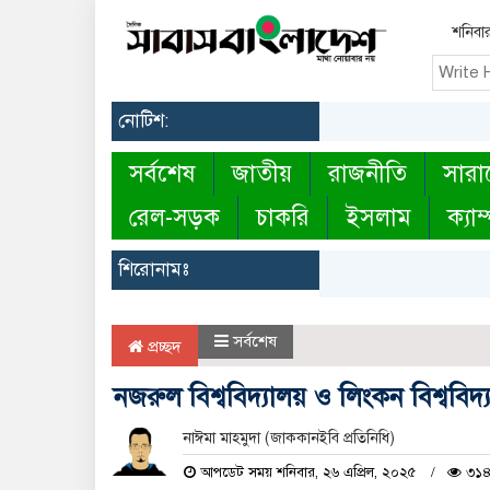
শনিবা
নোটিশ:
সর্বশেষ
জাতীয়
রাজনীতি
সারা
রেল-সড়ক
চাকরি
ইসলাম
ক্যাম
শিরোনামঃ
সর্বশেষ
প্রচ্ছদ
নজরুল বিশ্ববিদ্যালয় ও লিংকন বিশ্ববিদ্যাল
নাঈমা মাহমুদা (জাককানইবি প্রতিনিধি)
আপডেট সময় শনিবার, ২৬ এপ্রিল, ২০২৫
৩১৪ 