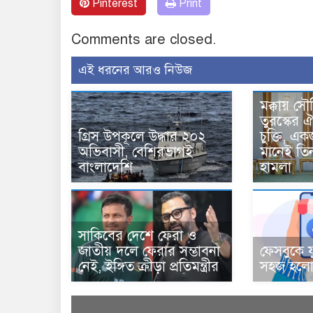
Pinterest
Print
Comments are closed.
এই ধরনের আরও নিউজ
মক্কায় সৌ
তুরস্কের ঐ
গ্রিস উপকূলে উদ্ধার ২০২
চুক্তি, 
অভিবাসী, বেশিরভাগই
মানেই তি
বাংলাদেশি
হামলা
সাকিবের দেশে ফেরা ও
জাতীয় দলে ফেরার সম্ভাবনা
ফেসবুকে য
নেই, ইঙ্গিত ক্রীড়া প্রতিমন্ত্রীর
সহজ হলো 