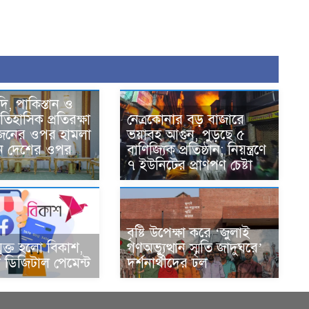
দি, পাকিস্তান ও
তিহাসিক প্রতিরক্ষা
নেত্রকোনার বড় বাজারে
একজনের ওপর হামলা
ভয়াবহ আগুন, পুড়ছে ৫
ন দেশের ওপর
বাণিজ্যিক প্রতিষ্ঠান; নিয়ন্ত্রণে
৭ ইউনিটের প্রাণপণ চেষ্টা
বৃষ্টি উপেক্ষা করে ‘জুলাই
ুক্ত হলো বিকাশ,
গণঅভ্যুত্থান স্মৃতি জাদুঘরে’
ডিজিটাল পেমেন্ট
দর্শনার্থীদের ঢল