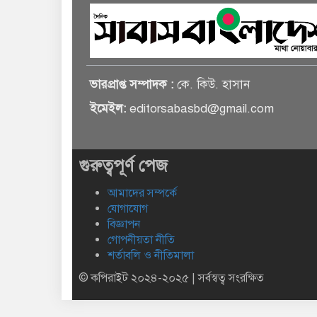
ভারপ্রাপ্ত সম্পাদক :
কে. কিউ. হাসান
ইমেইল:
editorsabasbd@gmail.com
গুরুত্বপূর্ণ পেজ
আমাদের সম্পর্কে
যোগাযোগ
বিজ্ঞাপন
গোপনীয়তা নীতি
শর্তাবলি ও নীতিমালা
© কপিরাইট ২০২৪-২০২৫ | সর্বস্বত্ব সংরক্ষিত