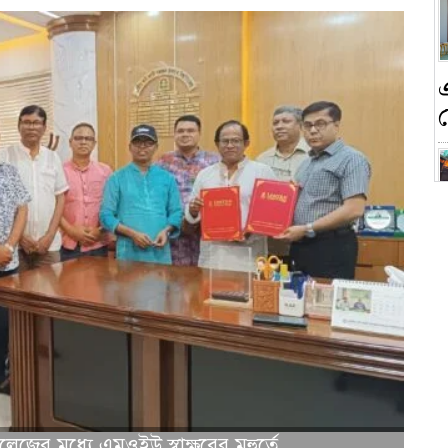
ন
ক
েজের মধ্যে এমওইউ স্বাক্ষরের মূহুর্তে