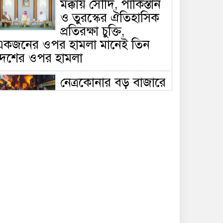
মক্কায় সৌদি, পাকিস্তান
ও তুরস্কের ঐতিহাসিক
প্রতিরক্ষা চুক্তি,
একজনের ওপর হামলা মানেই তিন
দেশের ওপর হামলা
নেত্রকোনার বড় বাজারে
ভয়াবহ আগুন, পুড়ছে ৫
বাণিজ্যিক প্রতিষ্ঠান;
িয়ন্ত্রণে ৭ ইউনিটের প্রাণপণ চেষ্টা
সাকিবের দেশে ফেরা ও
জাতীয় দলে ফেরার
সম্ভাবনা নেই, ইঙ্গিত
্রীড়া প্রতিমন্ত্রীর
ফেসবুকে যুক্ত হলো