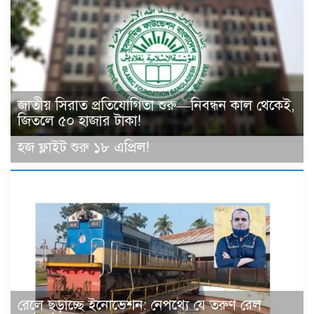
জাতীয় সিরাত প্রতিযোগিতা শুরু—নিবন্ধন কাল থেকেই,
জিতলে ৫০ হাজার টাকা!
হজ ফ্লাইট শুরু ১৮ এপ্রিল!
রেলে ছড়াচ্ছে ইনোভেশন: নেপথ্যে যে তরুণ রেল