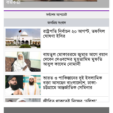
কর্মকর্তা
সর্বশেষ আপডেট
জনপ্রিয় সংবাদ
রাষ্ট্রপতি নির্বাচন ২০ আগস্ট, তফসিল
ঘোষণা ইসির
বায়তুল মোকাররমে জুমার আগে বয়ান
দেবেন দেওবন্দের মুহতামিম মুফতি
আবুল কাসেম নোমানী
ভারত ও পাকিস্তানের দুই ইসলামিক
বক্তা আসছেন বাংলাদেশে, ঢাকা-
চট্টগ্রামে আন্তর্জাতিক সেমিনার
জীবিত থাকতেই নিজের ‘চল্লিশা’
করলেন বৃদ্ধ, খেলেন ২ হাজার মানুষ