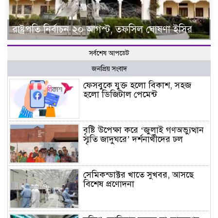
রাষ্ট্রপতি নির্বাচন ২০ আগস্ট, তফসিল ঘোষণা ইসির
সর্বশেষ আপডেট
জনপ্রিয় সংবাদ
ফেসবুকে যুক্ত হলো বিকাশ, সহজ
হলো ডিজিটাল পেমেন্ট
বৃষ্টি উপেক্ষা করে ‘জুলাই গণঅভ্যুত্থান
স্মৃতি জাদুঘরে’ দর্শনার্থীদের ঢল
সেমিকন্ডাক্টর খাতে সুখবর, আসছে
বিশেষ প্রণোদনা