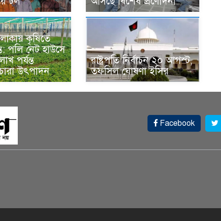
দের ঢল
আসছে বিশেষ প্রণোদনা
লাকায় কৃষিতে
্ত: পলি নেট হাউসে
াখ পর্যন্ত
রাষ্ট্রপতি নির্বাচন ২০ আগস্ট,
 চারা উৎপাদন
তফসিল ঘোষণা ইসির
Facebook