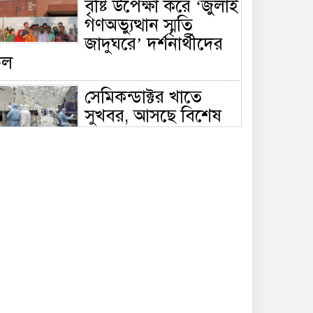
বৃষ্টি উপেক্ষা করে ‘জুলাই
গণঅভ্যুত্থান স্মৃতি
জাদুঘরে’ দর্শনার্থীদের
ঢল
সেমিকন্ডাক্টর খাতে
সুখবর, আসছে বিশেষ
প্রণোদনা
দক্ষিণ কোরিয়ার নজরে
বাংলাদেশের পোশাক
শিল্প, বড় বিনিয়োগ
ম্ভাবনা
জলাবদ্ধ এলাকায়
কৃষিতে নতুন দিগন্ত:
পলি নেট হাউসে বছরে