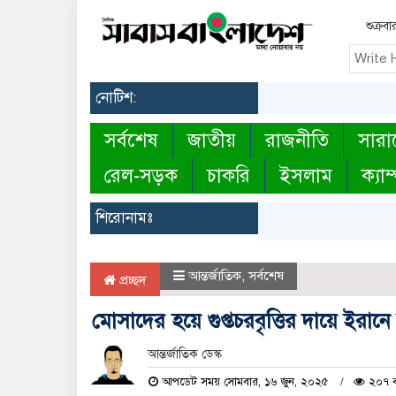
শুক্র
নোটিশ:
সর্বশেষ
জাতীয়
রাজনীতি
সারা
রেল-সড়ক
চাকরি
ইসলাম
ক্যাম
শিরোনামঃ
আন্তর্জাতিক
,
সর্বশেষ
প্রচ্ছদ
মোসাদের হয়ে গুপ্তচরবৃত্তির দায়ে ইরানে 
আন্তর্জাতিক ডেস্ক
আপডেট সময় সোমবার, ১৬ জুন, ২০২৫
২০৭ ব