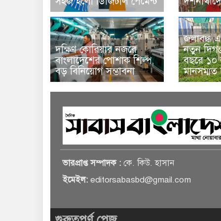
সহজ হলো ডিজিটাল পেমেন্ট
দর্শনার্থী
জলাবদ্ধ এ
দক্ষিণ কোরিয়ার নজরে
নতুন দিগন
বাংলাদেশের পোশাক শিল্প,
বছরে ১০ ল
বড় বিনিয়োগ সম্ভাবনা
মানসম্মত
ভারপ্রাপ্ত সম্পাদক :
কে. কিউ. হাসান
ইমেইল:
editorsabasbd@gmail.com
গুরুত্বপূর্ণ পেজ