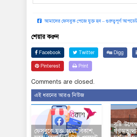
আমাদের ফেসবুক পেজে যুক্ত হন – গুরুত্বপূর্ণ আপ
শেয়ার করুন
Facebook
Twitter
Digg
Pinterest
Print
Comments are closed.
এই ধরনের আরও নিউজ
বৃষ্টি উপে
ফেসবুকে যুক্ত হলো বিকাশ,
গণঅভ্যুত্থ