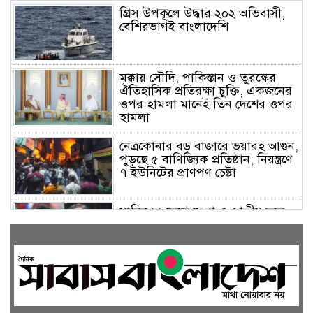
গ্রিস উপকূলে উদ্ধার ২০২ অভিবাসী,
বেশিরভাগই বাংলাদেশি
মক্কায় সৌদি, পাকিস্তান ও তুরস্কের
ঐতিহাসিক প্রতিরক্ষা চুক্তি, একজনের
ওপর হামলা মানেই তিন দেশের ওপর
হামলা
নেত্রকোনার বড় বাজারে ভয়াবহ আগুন,
পুড়ছে ৫ বাণিজ্যিক প্রতিষ্ঠান; নিয়ন্ত্রণে
৭ ইউনিটের প্রাণপণ চেষ্টা
সাকিবের দেশে ফেরা ও জাতীয় দলে
ফেরার সম্ভাবনা নেই, ইঙ্গিত ক্রীড়া
প্রতিমন্ত্রীর
ফেসবুকে যুক্ত হলো বিকাশ, সহজ
হলো ডিজিটাল পেমেন্ট