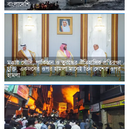
বাংলাদেশি
মক্কায় সৌদি, পাকিস্তান ও তুরস্কের ঐতিহাসিক প্রতিরক্ষা
চুক্তি, একজনের ওপর হামলা মানেই তিন দেশের ওপর
হামলা