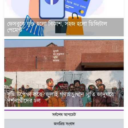
ফেসবুকে যুক্ত হলো বিকাশ, সহজ হলো ডিজিটাল
পেমেন্ট
বৃষ্টি উপেক্ষা করে ‘জুলাই গণঅভ্যুত্থান স্মৃতি জাদুঘরে’
দর্শনার্থীদের ঢল
সর্বশেষ আপডেট
জনপ্রিয় সংবাদ