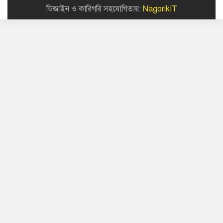
ডিজাইন ও কারিগরি সহযোগিতায়:
NagorikIT