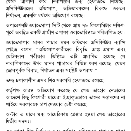
থেকে আলাদা করে নিরাপত্তার জন্য হেফাজতে নিয়েছে।
প্রসিকিউটরদের অভিযোগ, অভিভাবকদের বিরুদ্ধে গুরুতর
নির্যাতন, এমনকি ধর্ষণের অভিযোগ রয়েছে।
অপারেশনটি গুয়াতেমালা সিটি থেকে প্রায় ৭৮ কিলোমিটার দক্ষিণ-
পূর্বে অবস্থিত একটি গ্রামীণ এলাকা ওরাতোরিওতে পরিচালিত হয়।
গুয়াতেমালার মানব পাচার দমন অফিসের প্রসিকিউটর ন্যান্সি
পেইজ বলেন, “অভিযোগকারীদের বিবৃতি, প্রাপ্ত প্রমাণ এবং
মেডিক্যাল পরীক্ষার ভিত্তিতে এটি প্রমাণিত হয়েছে যে
নাবালিকাদের উপর মানব পাচারের বিভিন্ন ধরণ রয়েছে, যেমন
জোরপূর্বক বিবাহ, নির্যাতন এবং সংশ্লিষ্ট অপরাধ।”
তদন্ত চলাকালীন এসব শিশু সরকারি হেফাজতে রয়েছে।
কর্তৃপক্ষ আরও অভিযোগ করেছে যে লেভ তাহোর নেতাদের
আদেশে কিছু কিশোরী মায়েরা ইচ্ছাকৃতভাবে তাদের সন্তানদের না
খাইয়ে সরকারকে চাপ দেওয়ার চেষ্টা করেছে।
অল্টার এ মাসে মধ্য আমেরিকায় গ্রেপ্তার হওয়া লেভ তাহোরের
দ্বিতীয় সদস্য।