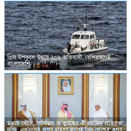
গ্রিস উপকূলে উদ্ধার ২০২ অভিবাসী, বেশিরভাগই
বাংলাদেশি
মক্কায় সৌদি, পাকিস্তান ও তুরস্কের ঐতিহাসিক প্রতিরক্ষা
চুক্তি, একজনের ওপর হামলা মানেই তিন দেশের ওপর