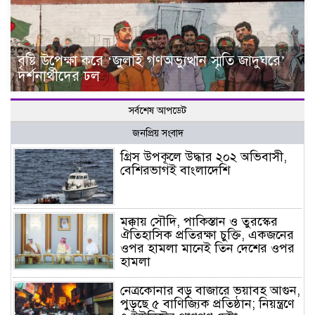
বৃষ্টি উপেক্ষা করে ‘জুলাই গণঅভ্যুত্থান স্মৃতি জাদুঘরে’
দর্শনার্থীদের ঢল
সর্বশেষ আপডেট
জনপ্রিয় সংবাদ
গ্রিস উপকূলে উদ্ধার ২০২ অভিবাসী,
বেশিরভাগই বাংলাদেশি
মক্কায় সৌদি, পাকিস্তান ও তুরস্কের
ঐতিহাসিক প্রতিরক্ষা চুক্তি, একজনের
ওপর হামলা মানেই তিন দেশের ওপর
হামলা
নেত্রকোনার বড় বাজারে ভয়াবহ আগুন,
পুড়ছে ৫ বাণিজ্যিক প্রতিষ্ঠান; নিয়ন্ত্রণে