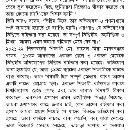
খেলার ব্যাপারে কথা বলতে গিয়েছিলাম। স্যাররা সেটিকে র‍্যাগিং
ভেবে ভুল করেছেন। কিন্তু, জুনিয়ররা নিজেরাও স্বীকার করেছে যে
তারা কোনো র‍্যাগিংয়ের শিকার হয়নি।’
তিনি আরও বলেন, ‘ভিক্টিম নিজে, তার অভিভাবক ও গণমাধ্যমে
স্পষ্ট জানানো হয়েছে যে র‍্যাগিং হয়নি। এরপরও যে অভিযোগের
ভিত্তিতে বহিষ্কার করা হয়েছে, তা সম্পূর্ণ ভিত্তিহীন, অযৌক্তিক ও
মিথ্যা। আমরা এমন অন্যায় বহিষ্কার মেনে নেব না।’
২০২১-২২ শিক্ষাবর্ষের শিক্ষার্থী মো. রাসেল মিয়া মানববন্ধনে
বলেন, ‘১৮তম আবর্তনের একজন ছেলে ও একজন মেয়েকে
ভিত্তিহীন অভিযোগের ভিত্তিতে বহিষ্কার করা হয়েছে। অভিযোগ
আনা হয়েছিল যে, তারা ১৯তম ব্যাচের একজন শিক্ষার্থীকে নাচতে
বাধ্য করেছে। অথচ বিষয়টি ছিল সম্পূর্ণ স্বেচ্ছায়, কারণ তাদের
একটি নাচের প্রোগ্রাম ছিল। একজন শিক্ষার্থী ব্যক্তিগত কারণে
বিশ্ববিদ্যালয় ছেড়ে গেছে এবং তার বাবাও বিষয়টি স্বীকার
করেছেন। এরপরও প্রশাসন এমন অযৌক্তিক সিদ্ধান্ত নিয়েছে।
আমরা প্রশাসনের কাছে জবাব চাই, কেন তাদের বহিষ্কার করা
হলো? আমরা প্রমাণ দিয়েছি যে যাদের বিরুদ্ধে অভিযোগ করা
হয়েছে, তারা কাউকে নাচতে বাধ্য করেনি, বরং যারা নেচেছে
তারা নিজেরাই স্বেচ্ছায় নেচেছে। তাছাড়া সালাম না দেওয়ার