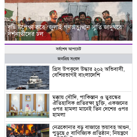
বৃষ্টি উপেক্ষা করে ‘জুলাই গণঅভ্যুত্থান স্মৃতি জাদুঘরে’
দর্শনার্থীদের ঢল
সর্বশেষ আপডেট
জনপ্রিয় সংবাদ
গ্রিস উপকূলে উদ্ধার ২০২ অভিবাসী,
বেশিরভাগই বাংলাদেশি
মক্কায় সৌদি, পাকিস্তান ও তুরস্কের
ঐতিহাসিক প্রতিরক্ষা চুক্তি, একজনের
ওপর হামলা মানেই তিন দেশের ওপর
হামলা
নেত্রকোনার বড় বাজারে ভয়াবহ আগুন,
পুড়ছে ৫ বাণিজ্যিক প্রতিষ্ঠান; নিয়ন্ত্রণে