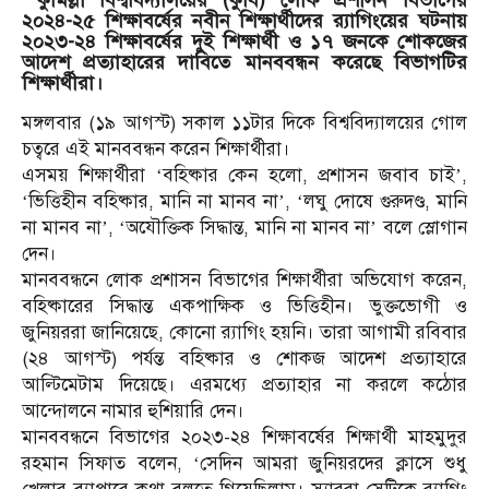
কুমিল্লা বিশ্ববিদ্যালয়ের (কুবি) লোক প্রশাসন বিভাগের
২০২৪-২৫ শিক্ষাবর্ষের নবীন শিক্ষার্থীদের র‍্যাগিংয়ের ঘটনায়
২০২৩-২৪ শিক্ষাবর্ষের দুই শিক্ষার্থী ও ১৭ জনকে শোকজের
আদেশ প্রত্যাহারের দাবিতে মানববন্ধন করেছে বিভাগটির
শিক্ষার্থীরা।
মঙ্গলবার (১৯ আগস্ট) সকাল ১১টার দিকে বিশ্ববিদ্যালয়ের গোল
চত্বরে এই মানববন্ধন করেন শিক্ষার্থীরা।
এসময় শিক্ষার্থীরা ‘বহিষ্কার কেন হলো, প্রশাসন জবাব চাই’,
‘ভিত্তিহীন বহিষ্কার, মানি না মানব না’, ‘লঘু দোষে গুরুদণ্ড, মানি
না মানব না’, ‘অযৌক্তিক সিদ্ধান্ত, মানি না মানব না’ বলে স্লোগান
দেন।
মানববন্ধনে লোক প্রশাসন বিভাগের শিক্ষার্থীরা অভিযোগ করেন,
বহিষ্কারের সিদ্ধান্ত একপাক্ষিক ও ভিত্তিহীন। ভুক্তভোগী ও
জুনিয়ররা জানিয়েছে, কোনো র‍্যাগিং হয়নি। তারা আগামী রবিবার
(২৪ আগস্ট) পর্যন্ত বহিষ্কার ও শোকজ আদেশ প্রত্যাহারে
আল্টিমেটাম দিয়েছে। এরমধ্যে প্রত্যাহার না করলে কঠোর
আন্দোলনে নামার হুশিয়ারি দেন।
মানববন্ধনে বিভাগের ২০২৩-২৪ শিক্ষাবর্ষের শিক্ষার্থী মাহমুদুর
রহমান সিফাত বলেন, ‘সেদিন আমরা জুনিয়রদের ক্লাসে শুধু