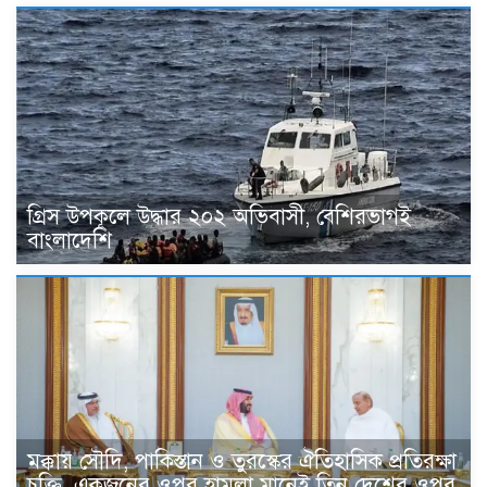
গ্রিস উপকূলে উদ্ধার ২০২ অভিবাসী, বেশিরভাগই
বাংলাদেশি
মক্কায় সৌদি, পাকিস্তান ও তুরস্কের ঐতিহাসিক প্রতিরক্ষা
চুক্তি, একজনের ওপর হামলা মানেই তিন দেশের ওপর