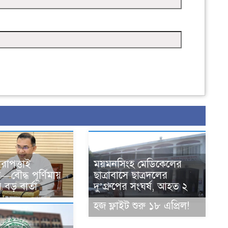
িরাপত্তাই
ময়মনসিংহ মেডিকেলের
—বৌদ্ধ পূর্ণিমায়
ছাত্রাবাসে ছাত্রদলের
ীর বড় বার্তা
দু’গ্রুপের সংঘর্ষ, আহত ২
হজ ফ্লাইট শুরু ১৮ এপ্রিল!