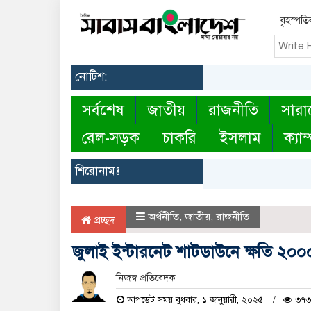
বৃহস্পত
নোটিশ:
সর্বশেষ
জাতীয়
রাজনীতি
সারা
রেল-সড়ক
চাকরি
ইসলাম
ক্যাম
শিরোনামঃ
অর্থনীতি
,
জাতীয়
,
রাজনীতি
প্রচ্ছদ
জুলাই ইন্টারনেট শাটডাউনে ক্ষতি ২০
নিজস্ব প্রতিবেদক
আপডেট সময় বুধবার, ১ জানুয়ারী, ২০২৫
৩৭৩ 