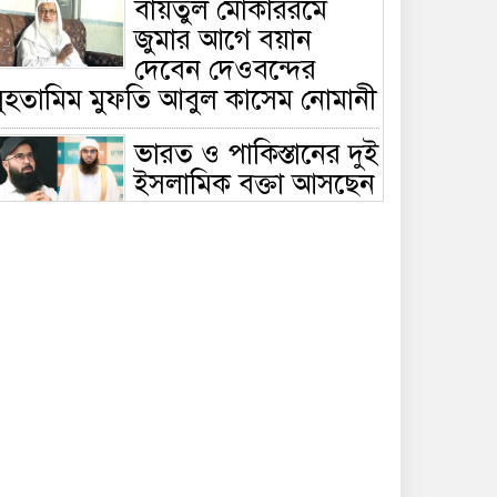
বায়তুল মোকাররমে
জুমার আগে বয়ান
দেবেন দেওবন্দের
মুহতামিম মুফতি আবুল কাসেম নোমানী
ভারত ও পাকিস্তানের দুই
ইসলামিক বক্তা আসছেন
বাংলাদেশে, ঢাকা-
ট্টগ্রামে আন্তর্জাতিক সেমিনার
জীবিত থাকতেই নিজের
‘চল্লিশা’ করলেন বৃদ্ধ,
খেলেন ২ হাজার মানুষ
বালিয়াকান্দিতে
উপজেলা প্রশাসনের
আয়োজনে জুলাই