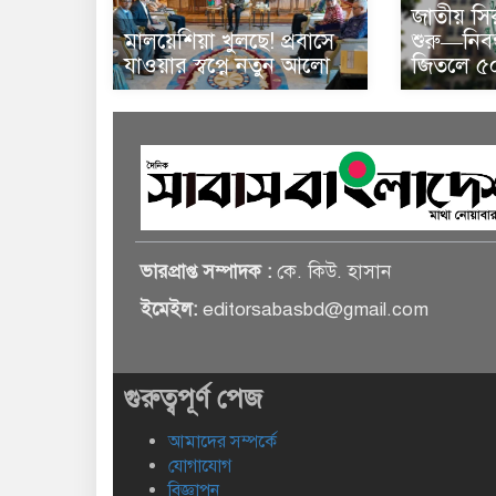
জাতীয় সি
মালয়েশিয়া খুলছে! প্রবাসে
শুরু—নিবন
যাওয়ার স্বপ্নে নতুন আলো
জিতলে ৫০
ভারপ্রাপ্ত সম্পাদক :
কে. কিউ. হাসান
ইমেইল:
editorsabasbd@gmail.com
গুরুত্বপূর্ণ পেজ
আমাদের সম্পর্কে
যোগাযোগ
বিজ্ঞাপন