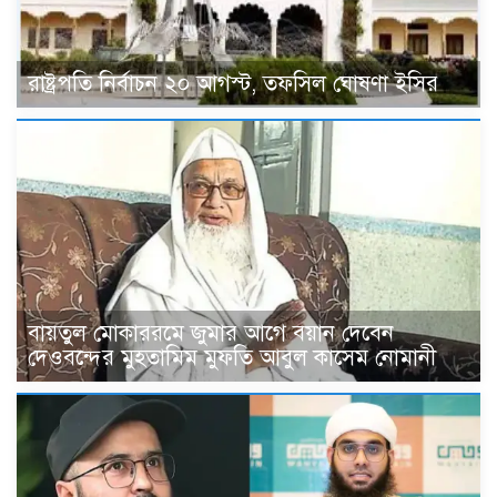
রাষ্ট্রপতি নির্বাচন ২০ আগস্ট, তফসিল ঘোষণা ইসির
বায়তুল মোকাররমে জুমার আগে বয়ান দেবেন
দেওবন্দের মুহতামিম মুফতি আবুল কাসেম নোমানী