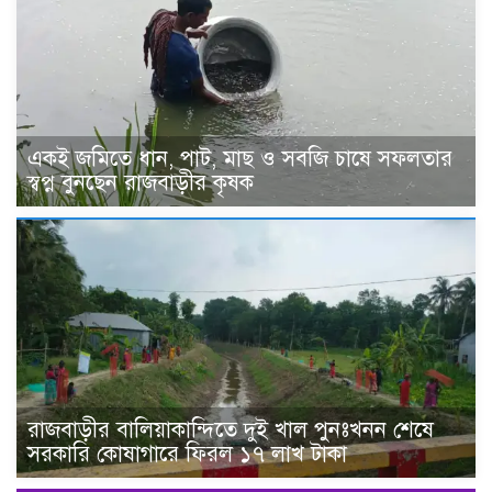
একই জমিতে ধান, পাট, মাছ ও সবজি চাষে সফলতার
স্বপ্ন বুনছেন রাজবাড়ীর কৃষক
রাজবাড়ীর বালিয়াকান্দিতে দুই খাল পুনঃখনন শেষে
সরকারি কোষাগারে ফিরল ১৭ লাখ টাকা