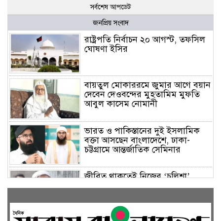
সর্বশেষ আপডেট
জনপ্রিয় সংবাদ
রাষ্ট্রপতি নির্বাচন ২০ আগস্ট, তফসিল
ঘোষণা ইসির
বায়তুল মোকাররমে জুমার আগে বয়ান
দেবেন দেওবন্দের মুহতামিম মুফতি
আবুল কাসেম নোমানী
ভারত ও পাকিস্তানের দুই ইসলামিক
বক্তা আসছেন বাংলাদেশে, ঢাকা-
চট্টগ্রামে আন্তর্জাতিক সেমিনার
জীবিত থাকতেই নিজের ‘চল্লিশা’
করলেন বৃদ্ধ, খেলেন ২ হাজার মানুষ