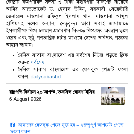
কেন্দ্রীয় কর্মপরিষদ সদস্য ও ঢাকা মহানগরী দক্ষিণের নায়েবে
আমির অ্যাডভোকেট ড. হেলাল উদ্দিন, সহকারী সেক্রেটারি
জেনারেল মাওলানা রফিকুল ইসলাম খান, মাওলানা আব্দুল
হালিমসহ দলের অন্যান্য নেতৃবৃন্দ। তারা সবাই জামায়াতে
ইসলামীকে নিয়ে চলমান প্রচারণার বিরুদ্ধে নিজেদের অবস্থান তুলে
ধরেন এবং সুষ্ঠু গণতান্ত্রিক চর্চার মাধ্যমে দেশের ভবিষ্যৎ গঠনের
আহ্বান জানান।
দৈনিক সাবাস বাংলাদেশ এর সর্বশেষ নিউজ পড়তে ক্লিক
করুন:
সর্বশেষ
দৈনিক সাবাস বাংলাদেশ এর ফেসবুক পেজটি ফলো
করুন:
dailysabasbd
রাষ্ট্রপতি নির্বাচন ২০ আগস্ট, তফসিল ঘোষণা ইসির
6 August 2026
আমাদের ফেসবুক পেজে যুক্ত হন – গুরুত্বপূর্ণ আপডেট পেতে
ফলো করুন