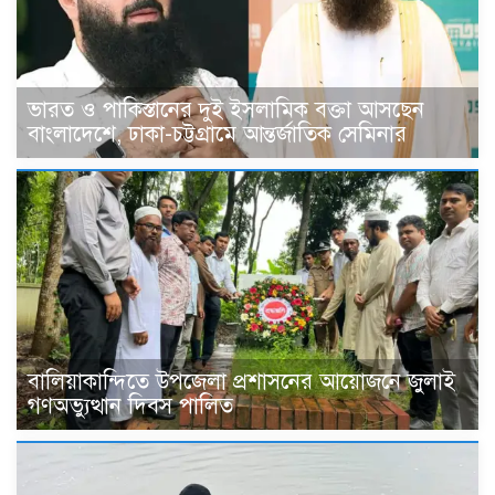
ভারত ও পাকিস্তানের দুই ইসলামিক বক্তা আসছেন
বাংলাদেশে, ঢাকা-চট্টগ্রামে আন্তর্জাতিক সেমিনার
বালিয়াকান্দিতে উপজেলা প্রশাসনের আয়োজনে জুলাই
গণঅভ্যুত্থান দিবস পালিত